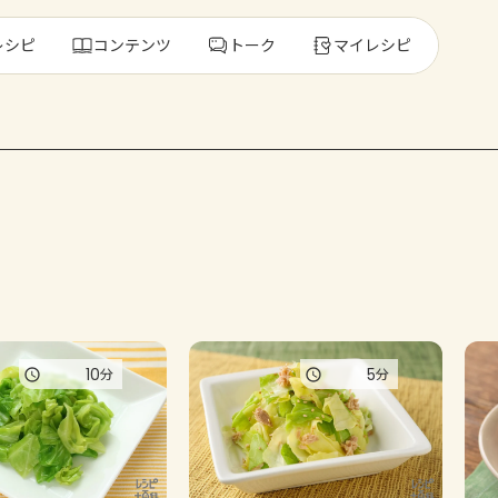
レシピ
コンテンツ
トーク
マイレシピ
レ
人気の食材・
きゅうり
ゴーヤ
10
5
分
分