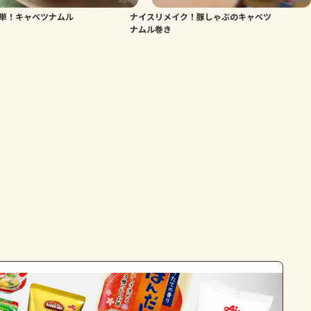
単！キャベツナムル
ナイスリメイク！豚しゃぶのキャベツ
よくあるお問い合わせ
ナムル巻き
お買い物
AJINOMOTO PARK とは