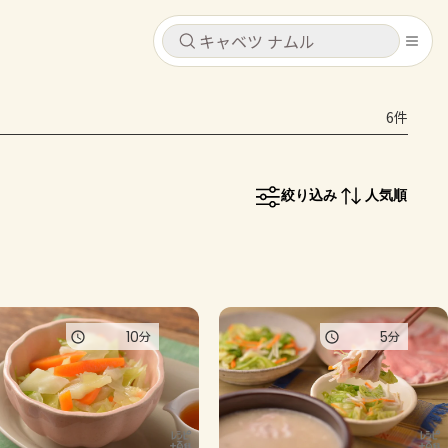
キャンセル
キャンセル
6件
シピ
コンテンツ
ログインするとレシピを保存できます
ログイン
新規登録
絞り込み
人気順
レシピ
ホーム
なす
トマト
とうもろこし
ピーマン
みょうが
コンテンツ
10
5
分
分
レシピ
トーク