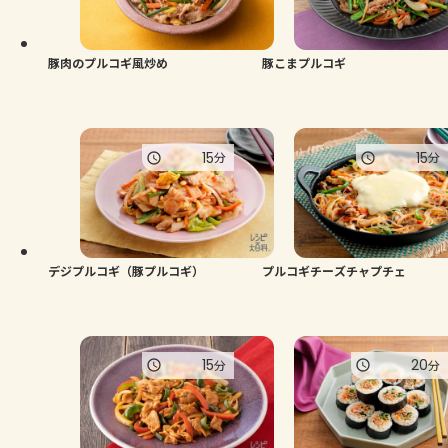
よくあるお問い合わせ
お買い物
豚肉のプルコギ風炒め
豚こまプルコギ
AJINOMOTO PARK とは
15
15
分
分
デジプルコギ（豚プルコギ）
プルコギチーズチャプチェ
15
20
分
分