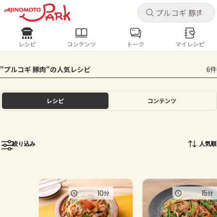
キャ
キャ
レシピ
コンテンツ
トーク
マイレシピ
レシピ
コンテンツ
ログインするとレシピを保存できます
"プルコギ 豚肉"の人気レシピ
6件
ログイン
新規登録
人気の食材・レシピ
レシピ
コンテンツ
ホーム
きゅうり
なす
トマト
とうもろこし
ピーマン
みょうが
ゴーヤ
コンテンツ
絞り込み
人気順
レシピ
トーク
10
15
分
分