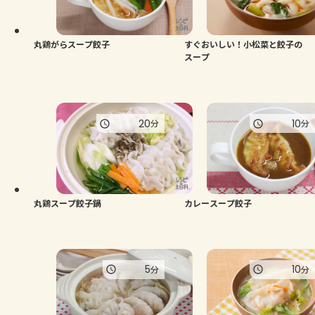
よくあるお問い合わせ
お買い物
丸鶏がらスープ餃子
すぐおいしい！小松菜と餃子の
スープ
AJINOMOTO PARK とは
20
10
分
分
丸鶏スープ餃子鍋
カレースープ餃子
5
10
分
分