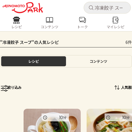
キャ
キャ
レシピ
コンテンツ
トーク
マイレシピ
レシピ
コンテンツ
ログインするとレシピを保存できます
"冷凍餃子 スープ"の人気レシピ
6件
ログイン
新規登録
人気の食材・レシピ
レシピ
コンテンツ
ホーム
きゅうり
なす
トマト
とうもろこし
ピーマン
みょうが
ゴーヤ
コンテンツ
絞り込み
人気順
レシピ
トーク
10
10
分
分