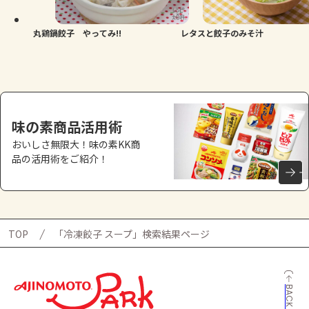
丸鶏鍋餃子 やってみ!!
レタスと餃子のみそ汁
味の素商品活用術
おいしさ無限大！味の素KK商
品の活用術をご紹介！
TOP
「冷凍餃子 スープ」検索結果ページ