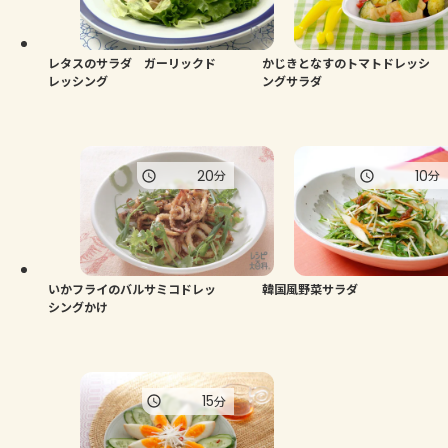
よくあるお問い合わせ
お買い物
レタスのサラダ ガーリックド
かじきとなすのトマトドレッシ
レッシング
ングサラダ
AJINOMOTO PARK とは
20
10
分
分
いかフライのバルサミコドレッ
韓国風野菜サラダ
シングかけ
15
分