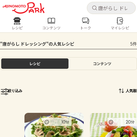
キャ
キャ
レシピ
コンテンツ
トーク
マイレシピ
レシピ
コンテンツ
ログインするとレシピを保存できます
"唐がらし ドレッシング"の人気レシピ
5件
ログイン
新規登録
人気の食材・レシピ
レシピ
コンテンツ
ホーム
きゅうり
なす
トマト
とうもろこし
ピーマン
みょうが
ゴーヤ
コンテンツ
絞り込み
人気順
レシピ
トーク
10
20
分
分