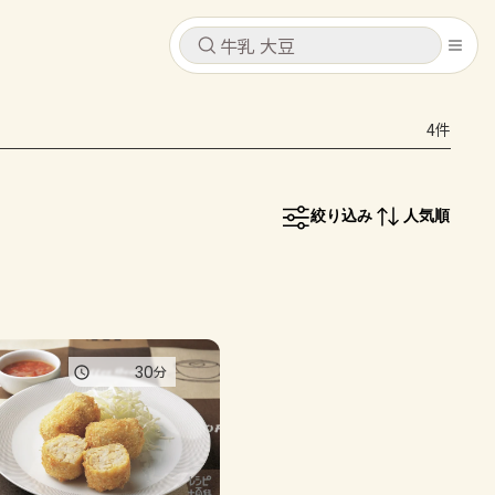
キャンセル
キャンセル
4件
シピ
コンテンツ
ログインするとレシピを保存できます
ログイン
新規登録
絞り込み
人気順
レシピ
ホーム
なす
トマト
とうもろこし
ピーマン
みょうが
コンテンツ
30
分
レシピ
トーク