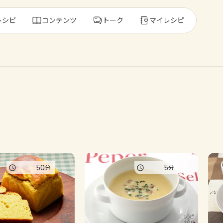
レシピ
コンテンツ
トーク
マイレシピ
レ
人気の食材・
きゅうり
ゴーヤ
50
5
分
分