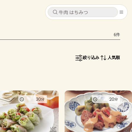
キャンセル
キャンセル
6件
シピ
コンテンツ
ログインするとレシピを保存できます
ログイン
新規登録
絞り込み
人気順
レシピ
ホーム
なす
トマト
とうもろこし
ピーマン
みょうが
コンテンツ
30
20
分
分
レシピ
トーク