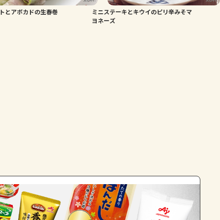
トとアボカドの生春巻
ミニステーキとキウイのピリ辛みそマ
よくあるお問い合わせ
ヨネーズ
お買い物
AJINOMOTO PARK とは