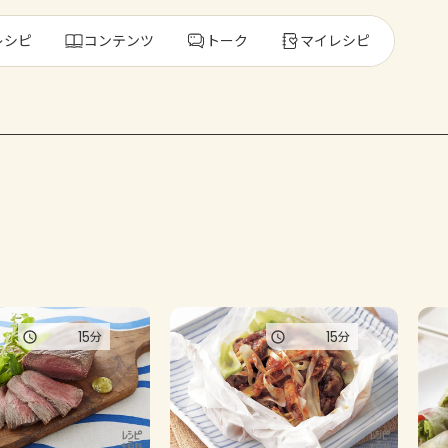
レシピ
コンテンツ
トーク
マイレシピ
レ
人気の食材・
きゅうり
ゴーヤ
15
15
分
分