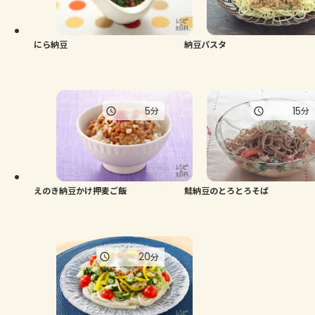
よくあるお問い合わせ
お買い物
にら納豆
納豆パスタ
AJINOMOTO PARK とは
5
15
分
分
えのき納豆かけ押麦ご飯
鮭納豆のとろとろそば
20
分