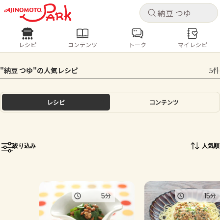
キャ
キャ
レシピ
コンテンツ
トーク
マイレシピ
レシピ
コンテンツ
ログインするとレシピを保存できます
"納豆 つゆ"の人気レシピ
5件
ログイン
新規登録
人気の食材・レシピ
レシピ
コンテンツ
ホーム
きゅうり
なす
トマト
とうもろこし
ピーマン
みょうが
ゴーヤ
コンテンツ
絞り込み
人気順
レシピ
トーク
5
15
分
分