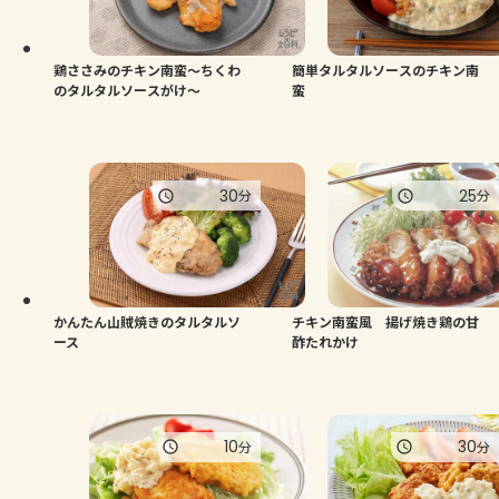
よくあるお問い合わせ
お買い物
鶏ささみのチキン南蛮～ちくわ
簡単タルタルソースのチキン南
のタルタルソースがけ～
蛮
AJINOMOTO PARK とは
30
25
分
分
かんたん山賊焼きのタルタルソ
チキン南蛮風 揚げ焼き鶏の甘
ース
酢たれかけ
10
30
分
分