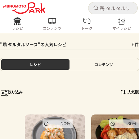
キャ
キャ
レシピ
コンテンツ
トーク
マイレシピ
レシピ
コンテンツ
ログインするとレシピを保存できます
"鶏 タルタルソース"の人気レシピ
6件
ログイン
新規登録
人気の食材・レシピ
レシピ
コンテンツ
ホーム
きゅうり
なす
トマト
とうもろこし
ピーマン
みょうが
ゴーヤ
コンテンツ
絞り込み
人気順
レシピ
トーク
20
30
分
分