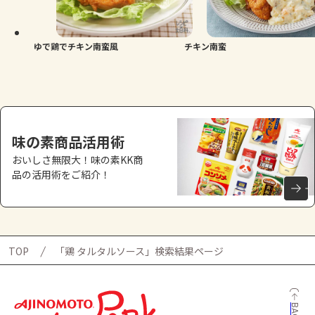
ゆで鶏でチキン南蛮風
チキン南蛮
味の素商品活用術
おいしさ無限大！味の素KK商
品の活用術をご紹介！
TOP
「鶏 タルタルソース」検索結果ページ