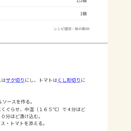
1/2個
1個
レシピ提供：味の素KK
スは
ザク切り
にし、トマトは
くし形切り
に
ルソースを作る。
にくぐらせ、中温（１６５℃）で４分ほど
１０分ほど漬け込む。
タス・トマトを添える。