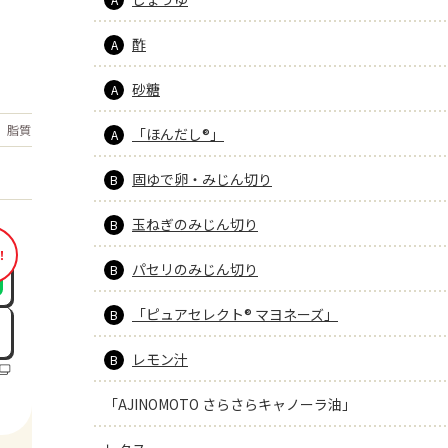
酢
A
砂糖
A
もっと見る
脂質
55.2
「ほんだし®」
g
A
固ゆで卵・みじん切り
B
玉ねぎのみじん切り
B
！
パセリのみじん切り
B
「ピュアセレクト® マヨネーズ」
B
レモン汁
B
「AJINOMOTO さらさらキャノーラ油」