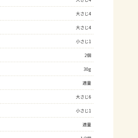
よくあるお問い合わせ
大さじ4
大さじ4
お買い物
小さじ1
AJINOMOTO PARK とは
2個
30g
適量
大さじ6
小さじ1
適量