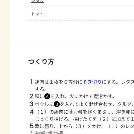
レタス
トマト
つくり方
1
鶏肉は１枚を６等分に
そぎ切り
にする。レタ
する。
2
鍋に
を入れ、火にかけて煮溶かす。
Ａ
3
ボウルに
を入れてよく混ぜ合わせ、タルタ
Ｂ
4
（１）の鶏肉に薄力粉を軽くまぶし、溶き卵
じっくり揚げる。揚げたてを（２）に加えて
5
器に盛り、上から（３）をかけ、（１）のレ
＊
宮崎県の郷土料理