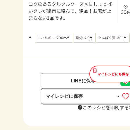
コクのあるタルタルソース×甘しょっぱ
いタレが鶏肉に絡んで、絶品！お箸が止
30
分
まらない1品です。
エネルギー
塩分
たんぱく質
700
2.9
30.1
kcal
g
g
マイレシピにも保存
LINEに保存
マイレシピに保存
-
保存済み
このレシピを印刷する