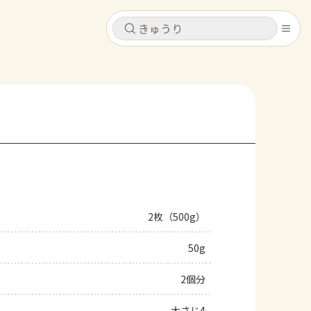
キャンセル
キャンセル
シピ
コンテンツ
ログインするとレシピを保存できます
ログイン
新規登録
レシピ
ホーム
なす
トマト
とうもろこし
ピーマン
みょうが
2枚（500g）
コンテンツ
50g
レシピ
2個分
トーク
大さじ4