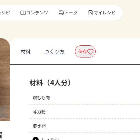
レシピ
コンテンツ
トーク
マイレシピ
レ
材料
つくり方
保存
人気の食材・
材料（4人分）
きゅうり
ゴーヤ
鶏もも肉
薄力粉
溶き卵
蛮
しょうゆ
A