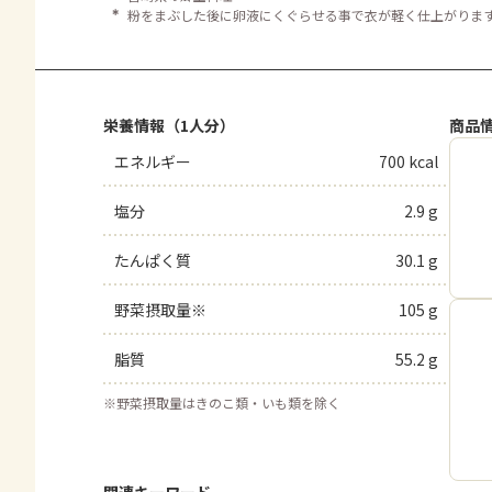
＊
粉をまぶした後に卵液にくぐらせる事で衣が軽く仕上がりま
栄養情報（1人分）
商品
エネルギー
700 kcal
塩分
2.9 g
たんぱく質
30.1 g
野菜摂取量※
105 g
脂質
55.2 g
※
野菜摂取量はきのこ類・いも類を除く