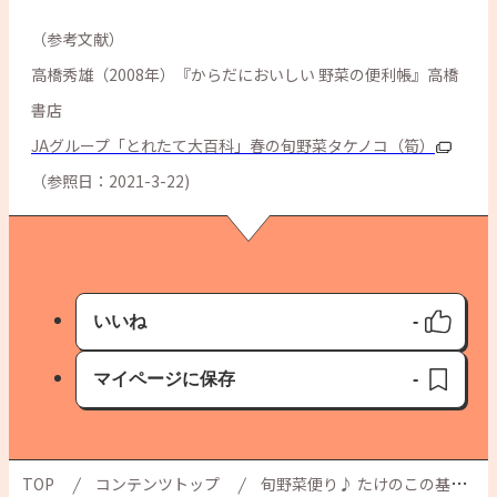
（参考文献）
高橋秀雄（2008年）『からだにおいしい 野菜の便利帳』高橋
書店
JAグループ「とれたて大百科」春の旬野菜タケノコ（筍）
（参照日：2021-3-22)
いいね
-
いいね済み
マイページに保存
-
保存済み
TOP
コンテンツトップ
旬野菜便り♪ たけのこの基本のゆで方と おすすめレシピをご紹介！