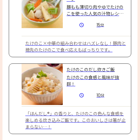
豚もも薄切り肉やゆでたけの
こを使った人気の汁物レシピ
です。
15
分
たけのこ×中華の組み合わせはハズレなし！豚肉と
穂先のたけのこで食べ応えもばっちりです。
たけのこのだし炊きご飯
たけのこの食感と風味が抜
群！
10
分
「ほんだし®」の香りと、たけのこの色んな食感を
楽しめる炊き込みご飯です。このおいしさは箸が止
まらない…！