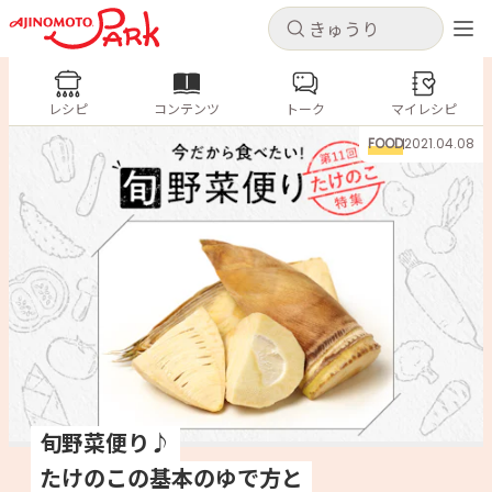
キャンセル
キャンセル
レシピ
レシピ
コンテンツ
トーク
コンテンツ
マイレシピ
ログインするとレシピを保存できます
FOOD
2021.04.08
ログイン
新規登録
人気の食材・レシピ
ホーム
きゅうり
なす
トマト
とうもろこし
ピーマン
みょうが
ゴーヤ
コンテンツ
レシピ
トーク
旬野菜便り♪
たけのこの基本のゆで方と