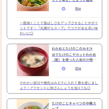
タレに漬け込みました。一度
15
分
焼くことで香ばしさをアップ
させることがポイントです！
「丸鶏がらスープ」でコクが
一度焼くことで香ばしさをアップさせることがポイ
ある深い味わいに◎ 
ントです！「丸鶏がらスープ」でコクがある深い味
わいに◎
わかめとたけのこのみそ汁
ゆでたけのこやカットわかめ
（乾）を使った人気の汁物レ
シピです。
10
分
やわかい部分や穂先はみそ汁に入れて春を感じまし
ょう！アクセントに粉さんしょうを加えても◎
たけのことキャベツの中華ス
ープ