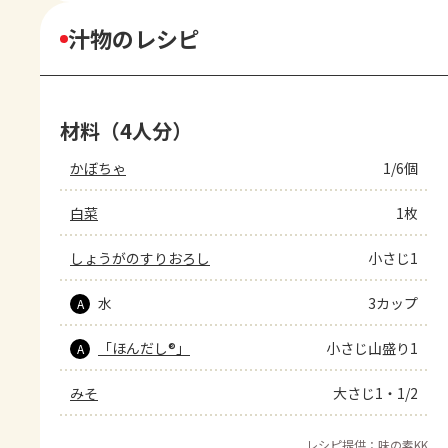
汁物のレシピ
材料（4人分）
かぼちゃ
1/6個
白菜
1枚
しょうがのすりおろし
小さじ1
水
3カップ
A
「ほんだし®」
小さじ山盛り1
A
みそ
大さじ1・1/2
レシピ提供：味の素KK