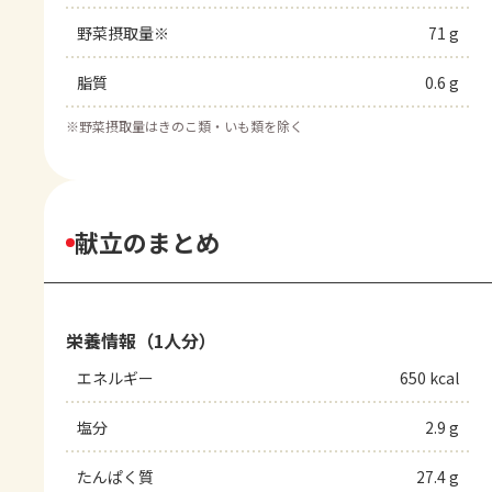
野菜摂取量※
71 g
脂質
0.6 g
※
野菜摂取量はきのこ類・いも類を除く
献立のまとめ
栄養情報（1人分）
エネルギー
650 kcal
塩分
2.9 g
たんぱく質
27.4 g