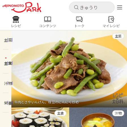
キャンセル
キャンセル
レシピ
コンテンツ
トーク
マイレシピ
レシピ
コンテンツ
ログインするとレシピを保存できます
主菜
ログイン
新規登録
主菜
人気の食材・レシピ
主食
ホーム
きゅうり
なす
トマト
とうもろこし
ピーマン
みょうが
ゴーヤ
コンテンツ
汁物
レシピ
牛肉とさやいんげん、枝豆のにんにく炒め
栄養
トーク
主食
汁物