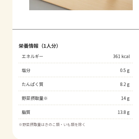
栄養情報（1人分）
エネルギー
361 kcal
塩分
0.5 g
たんぱく質
8.2 g
野菜摂取量※
14 g
脂質
13.8 g
※
野菜摂取量はきのこ類・いも類を除く