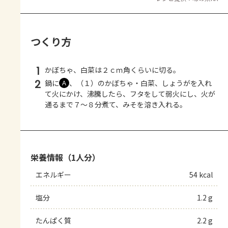
つくり方
1
かぼちゃ、白菜は２ｃｍ角くらいに切る。
2
鍋に
、（１）のかぼちゃ・白菜、しょうがを入れ
Ａ
て火にかけ、沸騰したら、フタをして弱火にし、火が
通るまで７～８分煮て、みそを溶き入れる。
栄養情報（1人分）
エネルギー
54 kcal
塩分
1.2 g
たんぱく質
2.2 g