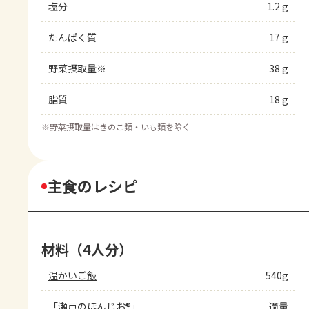
塩分
1.2 g
たんぱく質
17 g
野菜摂取量※
38 g
脂質
18 g
※
野菜摂取量はきのこ類・いも類を除く
主食のレシピ
材料（4人分）
温かいご飯
540g
「瀬戸のほんじお®」
適量