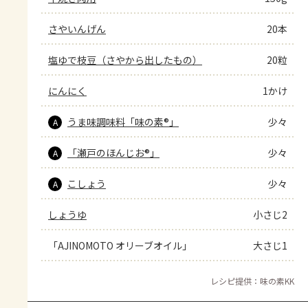
さやいんげん
20本
塩ゆで枝豆（さやから出したもの）
20粒
にんにく
1かけ
うま味調味料「味の素®」
少々
A
「瀬戸のほんじお®」
少々
A
こしょう
少々
A
しょうゆ
小さじ2
「AJINOMOTO オリーブオイル」
大さじ1
レシピ提供：味の素KK