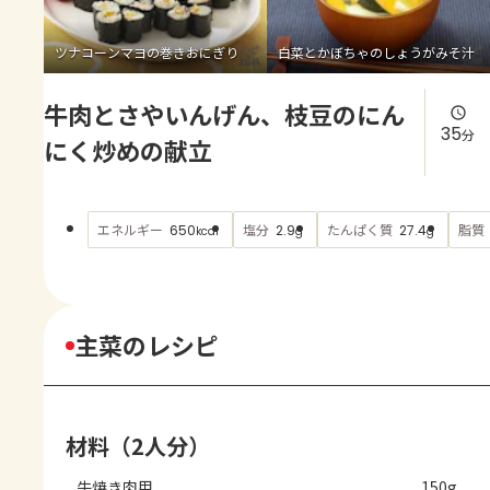
よくあるお問い合わせ
ツナコーンマヨの巻きおにぎり
白菜とかぼちゃのしょうがみそ汁
お買い物
牛肉とさやいんげん、枝豆のにん
AJINOMOTO PARK とは
35
分
にく炒めの献立
エネルギー
塩分
たんぱく質
脂質
650
2.9
27.4
kcal
g
g
主菜のレシピ
材料（2人分）
牛焼き肉用
150g