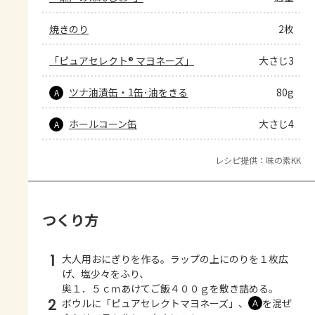
焼きのり
2枚
「ピュアセレクト® マヨネーズ」
大さじ3
ツナ油漬缶・1缶･油をきる
80g
A
ホールコーン缶
大さじ4
A
レシピ提供：味の素KK
つくり方
1
大人用おにぎりを作る。ラップの上にのりを１枚広
げ、塩少々をふり、
奥１．５ｃｍあけてご飯４００ｇを敷き詰める。
2
ボウルに「ピュアセレクトマヨネーズ」、
を混ぜ
Ａ