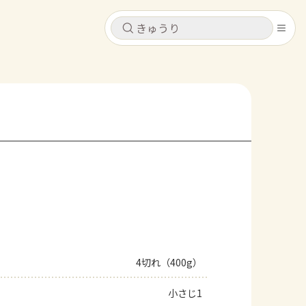
キャンセル
キャンセル
シピ
コンテンツ
ログインするとレシピを保存できます
ログイン
新規登録
レシピ
ホーム
なす
トマト
とうもろこし
ピーマン
みょうが
コンテンツ
レシピ
4切れ（400g）
トーク
小さじ1