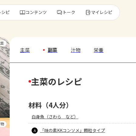
レシピ
コンテンツ
トーク
マイレシピ
レ
主菜
主菜
副菜
汁物
栄養
人気の食材・
主菜のレシピ
きゅうり
ゴーヤ
材料（4人分）
白身魚（さわら　など）
汁物
「味の素KKコンソメ」顆粒タイプ
A