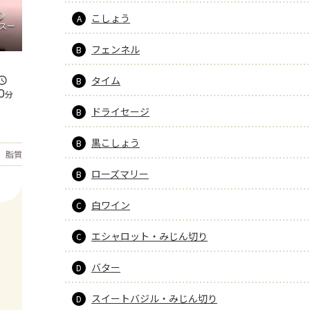
こしょう
A
スー
フェンネル
B
タイム
B
0
分
ドライセージ
B
黒こしょう
B
もっと見る
脂質
21.9
g
ローズマリー
B
白ワイン
C
エシャロット・みじん切り
C
バター
D
スイートバジル・みじん切り
D