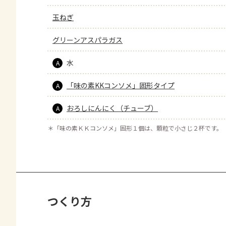
玉ねぎ
グリーンアスパラガス
水
A
「味の素KKコンソメ」固形タイプ
A
おろしにんにく（チューブ）
A
＊
「味の素ＫＫコンソメ」固形１個は、顆粒で小さじ２杯です。
つくり方