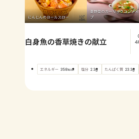
夏野菜のガーリックコンソメ
にんじんのコールスロー
プ
白身魚の香草焼きの献立
4
エネルギー
塩分
たんぱく質
358
2.3
23.3
kcal
g
g