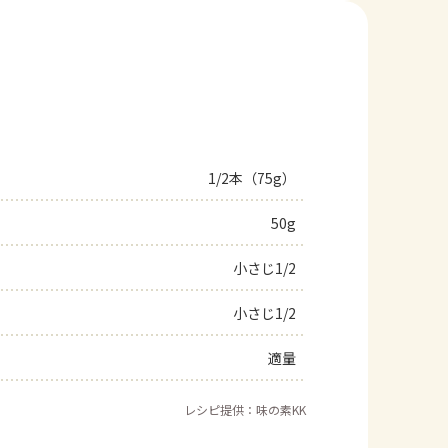
1/2本（75g）
50g
小さじ1/2
小さじ1/2
適量
レシピ提供：味の素KK