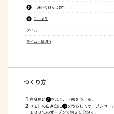
「瀬戸のほんじお®」
D
こしょう
D
タイム
ライム・輪切り
つくり方
1
白身魚に
をふり、下味をつける。
Ａ
2
（１）の白身魚に
を散らしてオーブンペー
Ｂ
１８０℃のオーブンで約２０分焼く。