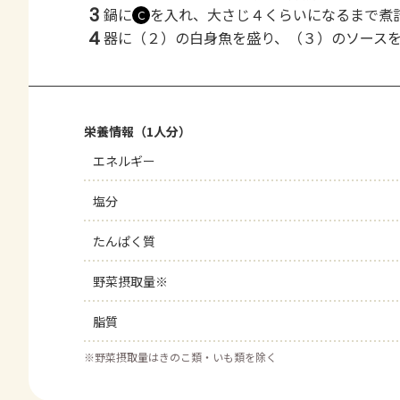
3
鍋に
を入れ、大さじ４くらいになるまで煮
Ｃ
4
器に（２）の白身魚を盛り、（３）のソース
栄養情報（1人分）
エネルギー
塩分
たんぱく質
野菜摂取量※
脂質
※
野菜摂取量はきのこ類・いも類を除く