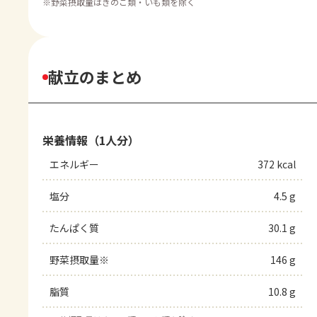
※
野菜摂取量はきのこ類・いも類を除く
献立のまとめ
栄養情報（1人分）
エネルギー
372 kcal
塩分
4.5 g
たんぱく質
30.1 g
野菜摂取量※
146 g
脂質
10.8 g