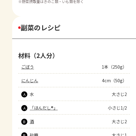
※
野菜摂取量はきのこ類・いも類を除く
副菜のレシピ
材料（2人分）
ごぼう
1本（250g）
にんじん
4cm（50g）
水
大さじ2
A
「ほんだし®」
小さじ1/2
A
酒
大さじ2
B
砂糖
大さじ1
B