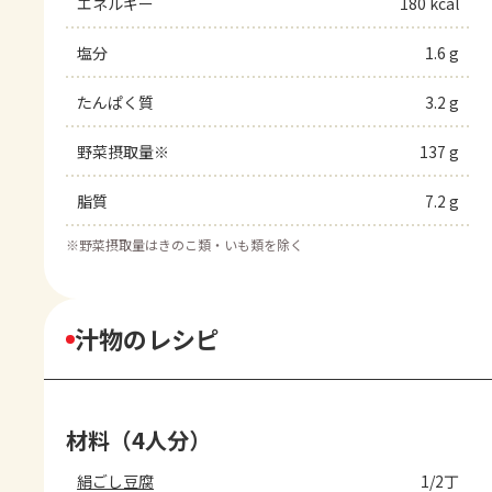
エネルギー
180 kcal
塩分
1.6 g
たんぱく質
3.2 g
野菜摂取量※
137 g
脂質
7.2 g
※
野菜摂取量はきのこ類・いも類を除く
汁物のレシピ
材料（4人分）
絹ごし豆腐
1/2丁