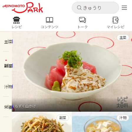
キャンセル
キャンセル
レシピ
コンテンツ
トーク
マイレシピ
レシピ
コンテンツ
ログインするとレシピを保存できます
主菜
ログイン
新規登録
主菜
人気の食材・レシピ
副菜
ホーム
きゅうり
なす
トマト
とうもろこし
ピーマン
みょうが
ゴーヤ
コンテンツ
汁物
レシピ
もずく山かけ
栄養
トーク
副菜
汁物