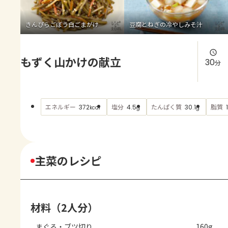
よくあるお問い合わせ
きんぴらごぼう白ごまがけ
豆腐とねぎの冷やしみそ汁
お買い物
もずく山かけの献立
AJINOMOTO PARK とは
30
分
エネルギー
塩分
たんぱく質
脂質
372
4.5
30.1
kcal
g
g
主菜のレシピ
材料（2人分）
まぐろ・ブツ切り
160g