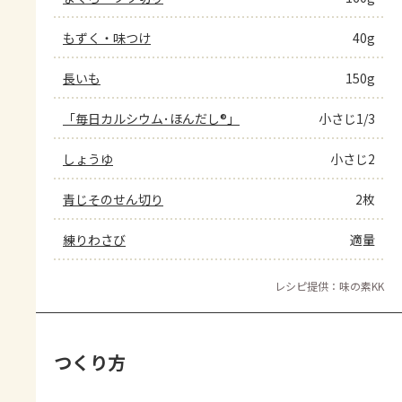
もずく・味つけ
40g
長いも
150g
「毎日カルシウム･ほんだし®」
小さじ1/3
しょうゆ
小さじ2
青じそのせん切り
2枚
練りわさび
適量
レシピ提供：味の素KK
つくり方