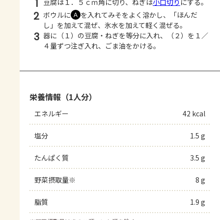
1
豆腐は１．５ｃｍ角に切り、ねぎは
小口切り
にする。
2
ボウルに
を入れてみそをよく溶かし、「ほんだ
Ａ
し」を加えて混ぜ、氷水を加えて軽く混ぜる。
3
器に（１）の豆腐・ねぎを等分に入れ、（２）を１／
４量ずつ注ぎ入れ、ごま油をかける。
栄養情報（1人分）
エネルギー
42 kcal
塩分
1.5 g
たんぱく質
3.5 g
野菜摂取量※
8 g
脂質
1.9 g