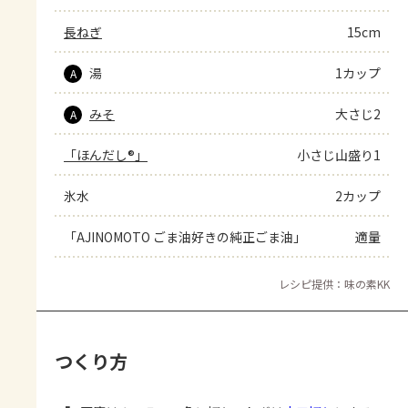
長ねぎ
15cm
湯
1カップ
A
みそ
大さじ2
A
「ほんだし®」
小さじ山盛り1
氷水
2カップ
「AJINOMOTO ごま油好きの純正ごま油」
適量
レシピ提供：味の素KK
つくり方