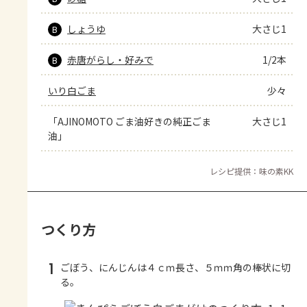
しょうゆ
大さじ1
B
赤唐がらし・好みで
1/2本
B
いり白ごま
少々
「AJINOMOTO ごま油好きの純正ごま
大さじ1
油」
レシピ提供：味の素KK
つくり方
1
ごぼう、にんじんは４ｃｍ長さ、５ｍｍ角の棒状に切
る。