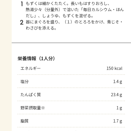
1
もずくは細かくたたく。長いもはすりおろし、
熱湯少々（分量外）で溶いた「毎日カルシウム・ほん
だし」、しょうゆ、もずくを混ぜる。
2
器にまぐろを盛り、（１）のとろろをかけ、青じそ・
わさびを添える。
栄養情報（1人分）
エネルギー
150 kcal
塩分
1.4 g
たんぱく質
23.4 g
野菜摂取量※
1 g
脂質
1.7 g