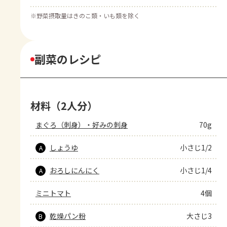
※
野菜摂取量はきのこ類・いも類を除く
副菜のレシピ
材料（2人分）
まぐろ（刺身）・好みの刺身
70g
しょうゆ
小さじ1/2
A
おろしにんにく
小さじ1/4
A
ミニトマト
4個
乾燥パン粉
大さじ3
B