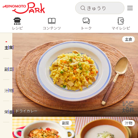
キャンセル
キャンセル
レシピ
コンテンツ
トーク
マイレシピ
レシピ
コンテンツ
ログインするとレシピを保存できます
主食
ログイン
新規登録
主食
人気の食材・レシピ
ホーム
副菜
きゅうり
なす
トマト
とうもろこし
ピーマン
みょうが
ゴーヤ
コンテンツ
汁物
レシピ
ドライカレー
栄養
トーク
副菜
汁物