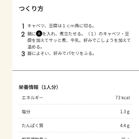
つくり方
1
キャベツ、豆腐は１ｃｍ角に切る。
2
鍋に
を入れ、煮立たせる。（１）のキャベツ・豆
Ａ
腐を加えてサッと煮、牛乳、好みでこしょうを加えて
温める。
3
器によそい、好みでパセリをふる。
栄養情報（1人分）
エネルギー
73 kcal
塩分
1.3 g
たんぱく質
4.4 g