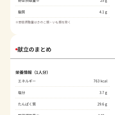
野菜摂取量※
25 g
脂質
4.1 g
※
野菜摂取量はきのこ類・いも類を除く
献立のまとめ
栄養情報（1人分）
エネルギー
763 kcal
塩分
3.7 g
たんぱく質
29.6 g