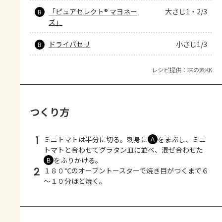
「ピュアセレクト® マヨネー
大さじ1・2/3
B
ズ」
ドライパセリ
小さじ1/3
B
レシピ提供：味の素KK
つくり方
1
ミニトマトは半分に切る。刺身に
をまぶし、ミニ
Ａ
トマトと合わせてグラタン皿に並べ、混ぜ合わせた
をふりかける。
Ｂ
2
１８０℃のオーブントースターで焼き目がつくまで６
～１０分ほど焼く。