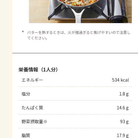
＊
バターを熱するときは、火が強過ぎると焦げやすいので注意し
てください。
栄養情報（1人分）
エネルギー
534 kcal
塩分
1.8 g
たんぱく質
14.6 g
野菜摂取量※
93 g
脂質
17.9 g