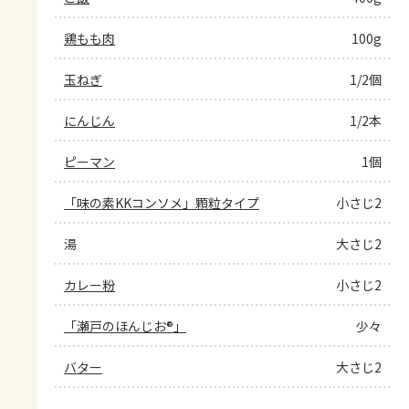
鶏もも肉
100g
玉ねぎ
1/2個
にんじん
1/2本
ピーマン
1個
「味の素KKコンソメ」顆粒タイプ
小さじ2
湯
大さじ2
カレー粉
小さじ2
「瀬戸のほんじお®」
少々
バター
大さじ2