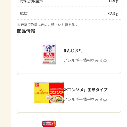
野菜摂取量※
148 g
脂質
32.3 g
※
野菜摂取量はきのこ類・いも類を除く
商品情報
「瀬戸のほんじお®」
商品・アレルギー情報をみる
「味の素KKコンソメ」固形タイプ
商品・アレルギー情報をみる