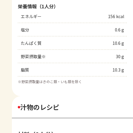
栄養情報（1人分）
エネルギー
156 kcal
塩分
0.6 g
たんぱく質
10.6 g
野菜摂取量※
30 g
脂質
10.3 g
※
野菜摂取量はきのこ類・いも類を除く
汁物のレシピ