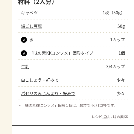
材料（2人分）
キャベツ
1枚（50g）
絹ごし豆腐
50g
水
1カップ
A
「味の素KKコンソメ」固形タイプ
1個
A
牛乳
3/4カップ
白こしょう・好みで
少々
パセリのみじん切り・好みで
少々
＊
「味の素KKコンソメ」固形１個は、顆粒で小さじ2杯です。
レシピ提供：味の素KK