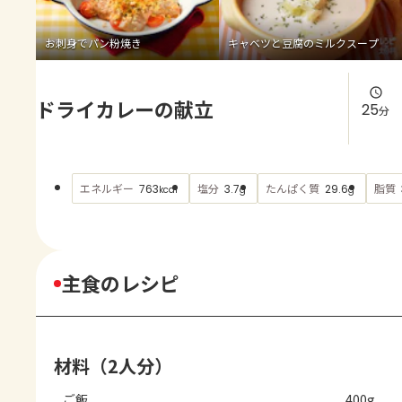
よくあるお問い合わせ
お刺身でパン粉焼き
キャベツと豆腐のミルクスープ
お買い物
ドライカレーの献立
AJINOMOTO PARK とは
25
分
エネルギー
塩分
たんぱく質
脂質
763
3.7
29.6
kcal
g
g
主食のレシピ
材料（2人分）
ご飯
400g