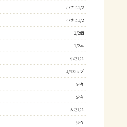
小さじ1/2
よくあるお問い合わせ
小さじ1/2
お買い物
1/2個
AJINOMOTO PARK とは
1/2本
小さじ1
1/4カップ
少々
少々
大さじ1
少々