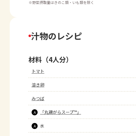
※
野菜摂取量はきのこ類・いも類を除く
汁物のレシピ
材料（4人分）
トマト
溶き卵
みつば
「丸鶏がらスープ™」
A
水
A