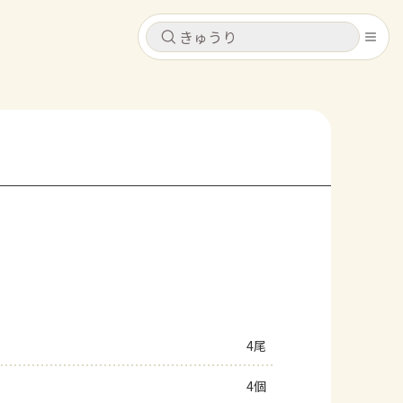
キャンセル
キャンセル
シピ
コンテンツ
ログインするとレシピを保存できます
ログイン
新規登録
レシピ
ホーム
なす
トマト
とうもろこし
ピーマン
みょうが
コンテンツ
レシピ
4尾
トーク
4個