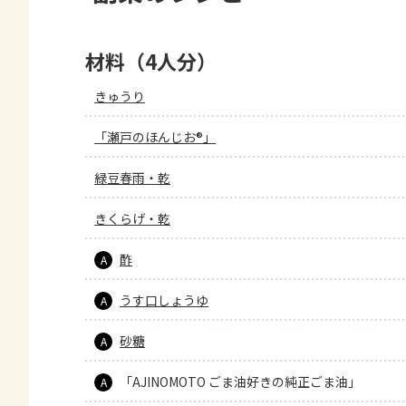
材料（4人分）
きゅうり
「瀬戸のほんじお®」
緑豆春雨・乾
きくらげ・乾
酢
A
うす口しょうゆ
A
砂糖
A
「AJINOMOTO ごま油好きの純正ごま油」
A