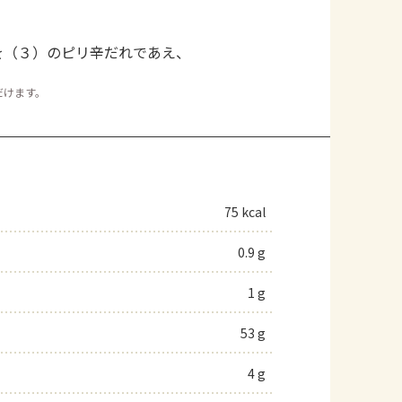
。
を（３）のピリ辛だれであえ、
。
だけます。
75 kcal
0.9 g
1 g
53 g
4 g