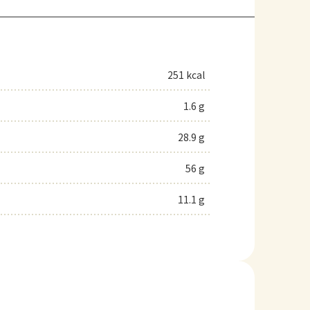
251 kcal
1.6 g
28.9 g
56 g
11.1 g