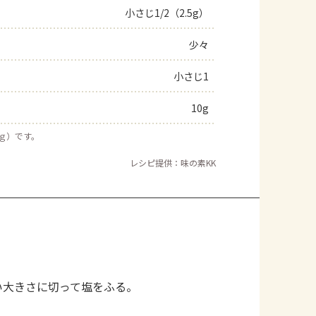
小さじ1/2（2.5g）
少々
小さじ1
10g
５ｇ）です。
レシピ提供：味の素KK
い大きさに切って塩をふる。