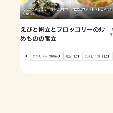
たたききゅうりと春雨のピリ辛豆
蕃茄蛋花湯（トマトと卵の香
板醤あえ
ープ）
えびと帆立とブロッコリーの炒
4
めものの献立
エネルギー
塩分
たんぱく質
360
3.7
32.2
kcal
g
g