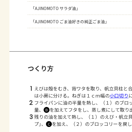
「AJINOMOTO サラダ油」
「AJINOMOTO ごま油好きの純正ごま油」
つくり方
1
えびは殻をむき、背ワタを取り、帆立貝柱と
は小房に分ける。ねぎは１ｃｍ幅の
小口切り
2
フライパンに油の半量を熱し、（１）のブロッ
量、
を加えてフタをし、蒸し煮にして取り
Ｂ
3
残りの油を加えて熱し、（１）のえび・帆立貝
プ｣、
を加え、（２）のブロッコリーを戻し
Ｃ