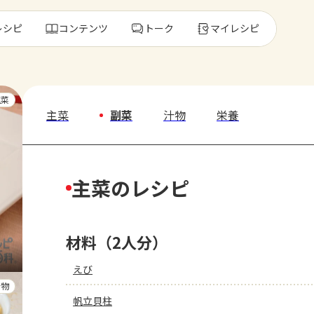
レシピ
コンテンツ
トーク
マイレシピ
レ
主菜
主菜
副菜
汁物
栄養
人気の食材・
主菜のレシピ
きゅうり
ゴーヤ
材料（2人分）
えび
汁物
帆立貝柱