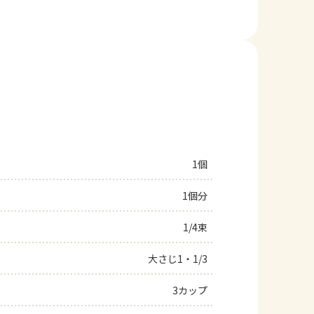
1個
1個分
1/4束
大さじ1・1/3
3カップ