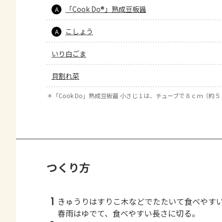
「Cook Do®」熟成豆板醤
A
こしょう
A
いり白ごま
貝割れ菜
＊
「Cook Do」熟成豆板醤 小さじ１は、チューブで８ｃｍ（約
つくり方
1
きゅうりはすりこ木などでたたいて食べやす
春雨はゆでて、食べやすい長さに切る。