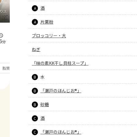
酒
A
りス
片栗粉
A
ブロッコリー・大
5
分
ねぎ
「味の素KK干し貝柱スープ」
もっと見る
脂質
16.5
g
水
B
「瀬戸のほんじお®」
B
砂糖
B
酒
C
「瀬戸のほんじお®」
C