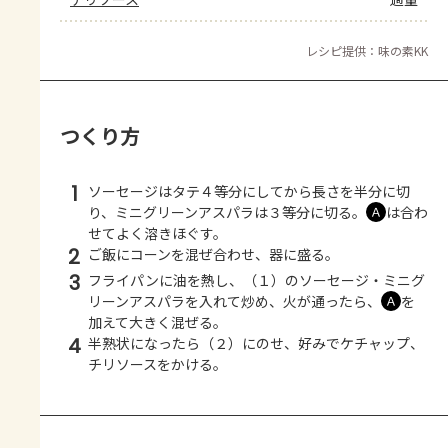
レシピ提供：味の素KK
つくり方
1
ソーセージはタテ４等分にしてから長さを半分に切
り、ミニグリーンアスパラは３等分に切る。
は合わ
Ａ
せてよく溶きほぐす。
2
ご飯にコーンを混ぜ合わせ、器に盛る。
3
フライパンに油を熱し、（１）のソーセージ・ミニグ
リーンアスパラを入れて炒め、火が通ったら、
を
Ａ
加えて大きく混ぜる。
4
半熟状になったら（２）にのせ、好みでケチャップ、
チリソースをかける。