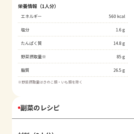
栄養情報（1人分）
エネルギー
560 kcal
塩分
1.6 g
たんぱく質
14.8 g
野菜摂取量※
85 g
脂質
26.5 g
※
野菜摂取量はきのこ類・いも類を除く
副菜のレシピ