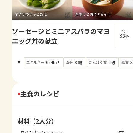
よくあるお問い合わせ
オクラのサッとあえ
厚揚げと青菜のみそ汁
お買い物
ソーセージとミニアスパラのマヨ
AJINOMOTO PARK とは
22
分
エッグ丼の献立
エネルギー
塩分
たんぱく質
脂質
694
3.6
25
3
kcal
g
g
主食のレシピ
材料（2人分）
ウインナーソーセージ
3本