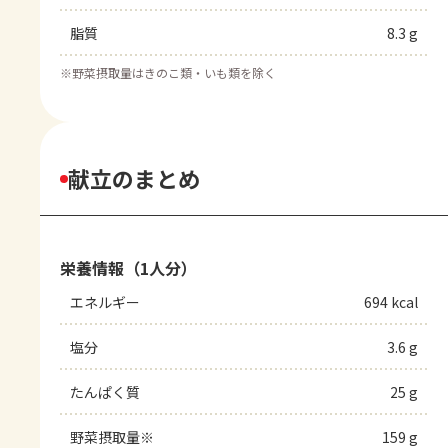
脂質
8.3 g
※
野菜摂取量はきのこ類・いも類を除く
献立のまとめ
栄養情報（1人分）
エネルギー
694 kcal
塩分
3.6 g
たんぱく質
25 g
野菜摂取量※
159 g