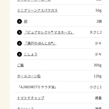
ミニグリーンアスパラガス
50g
卵
2個
A
「ピュアセレクト® マヨネーズ」
大さじ2
A
「瀬戸のほんじお®」
少々
A
こしょう
少々
A
ご飯
300g
ホールコーン缶
120g
「AJINOMOTO サラダ油」
小さじ1
トマトケチャップ
適量
チリソース
適量