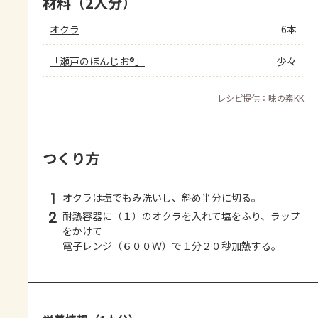
材料（2人分）
オクラ
6本
「瀬戸のほんじお®」
少々
レシピ提供：味の素KK
つくり方
1
オクラは塩でもみ洗いし、斜め半分に切る。
2
耐熱容器に（１）のオクラを入れて塩をふり、ラップ
をかけて
電子レンジ（６００Ｗ）で１分２０秒加熱する。