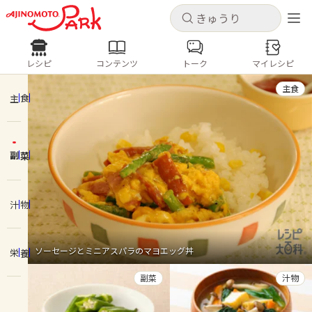
キャンセル
キャンセル
レシピ
コンテンツ
トーク
マイレシピ
レシピ
コンテンツ
ログインするとレシピを保存できます
主食
ログイン
新規登録
主食
人気の食材・レシピ
副菜
ホーム
きゅうり
なす
トマト
とうもろこし
ピーマン
みょうが
ゴーヤ
コンテンツ
汁物
レシピ
ソーセージとミニアスパラのマヨエッグ丼
栄養
トーク
副菜
汁物