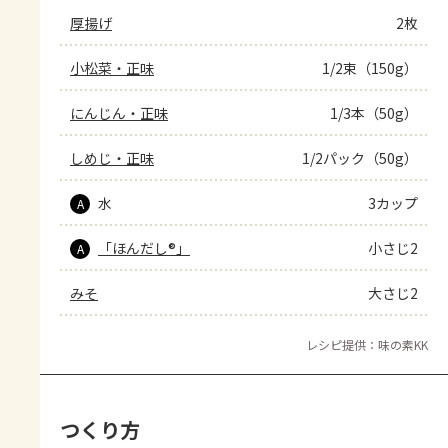
厚揚げ
2枚
小松菜・正味
1/2束（150g）
にんじん・正味
1/3本（50g）
しめじ・正味
1/2パック（50g）
水
3カップ
A
「ほんだし®」
小さじ2
A
みそ
大さじ2
レシピ提供：味の素KK
つくり方