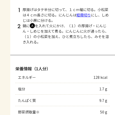
1
厚揚げはタテ半分に切って、１ｃｍ幅に切る。小松菜
は４ｃｍ長さに切る。にんじんは
短冊切り
にし、しめ
じは小房に分ける。
2
鍋に
を入れて火にかけ、（１）の厚揚げ・にんじ
Ａ
ん・しめじを加えて煮る。にんじんに火が通ったら、
（１）の小松菜を加え、ひと煮立ちしたら、みそを溶
き入れる。
栄養情報（1人分）
エネルギー
128 kcal
塩分
1.7 g
たんぱく質
9.7 g
野菜摂取量※
50 g