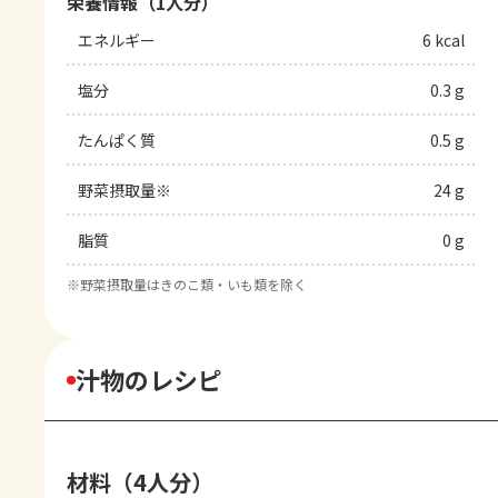
栄養情報（1人分）
エネルギー
6 kcal
塩分
0.3 g
たんぱく質
0.5 g
野菜摂取量※
24 g
脂質
0 g
※
野菜摂取量はきのこ類・いも類を除く
汁物のレシピ
材料（4人分）