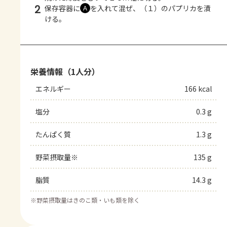
2
保存容器に
を入れて混ぜ、（１）のパプリカを漬
Ａ
ける。
栄養情報（1人分）
エネルギー
166 kcal
塩分
0.3 g
たんぱく質
1.3 g
野菜摂取量※
135 g
脂質
14.3 g
※
野菜摂取量はきのこ類・いも類を除く