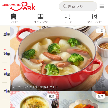
キャンセル
キャンセル
レシピ
コンテンツ
トーク
マイレシピ
レシピ
コンテンツ
ログインするとレシピを保存できます
主菜
ログイン
新規登録
主菜
人気の食材・レシピ
副菜
ホーム
きゅうり
なす
トマト
とうもろこし
ピーマン
みょうが
ゴーヤ
コンテンツ
副菜
レシピ
ソーセージとざく切り野菜のポトフ
栄養
トーク
副菜
副菜