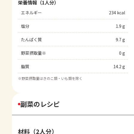
栄養情報（1人分）
エネルギー
234 kcal
塩分
1.9 g
たんぱく質
9.7 g
野菜摂取量※
0 g
脂質
14.2 g
※
野菜摂取量はきのこ類・いも類を除く
副菜のレシピ
材料（2人分）