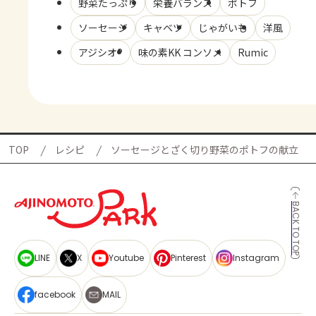
野菜たっぷり
栄養バランス
ポトフ
ソーセージ
キャベツ
じゃがいも
洋風
アジシオ®
味の素KK コンソメ
Rumic
TOP
レシピ
ソーセージとざく切り野菜のポトフの献立
BACK TO TOP
LINE
X
Youtube
Pinterest
Instagram
facebook
MAIL