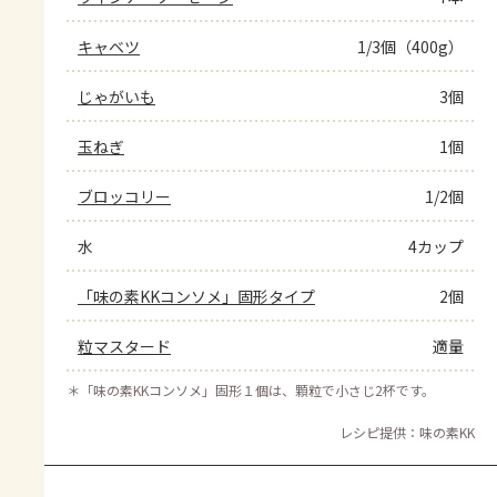
キャベツ
1/3個（400g）
じゃがいも
3個
玉ねぎ
1個
ブロッコリー
1/2個
水
4カップ
「味の素KKコンソメ」固形タイプ
2個
粒マスタード
適量
＊
「味の素KKコンソメ」固形１個は、顆粒で小さじ2杯です。
レシピ提供：味の素KK