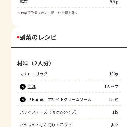
脂質
9.5 g
※
野菜摂取量はきのこ類・いも類を除く
副菜のレシピ
材料（2人分）
マカロニサラダ
100g
牛乳
1カップ
A
「Rumic」ホワイトクリームソース
1/2箱
A
スライスチーズ（溶けるタイプ）
1枚
パセリのみじん切り・好みで
少々