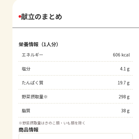
献立のまとめ
栄養情報（1人分）
エネルギー
606 kcal
塩分
4.1 g
たんぱく質
19.7 g
野菜摂取量※
298 g
脂質
38 g
※
野菜摂取量はきのこ類・いも類を除く
商品情報