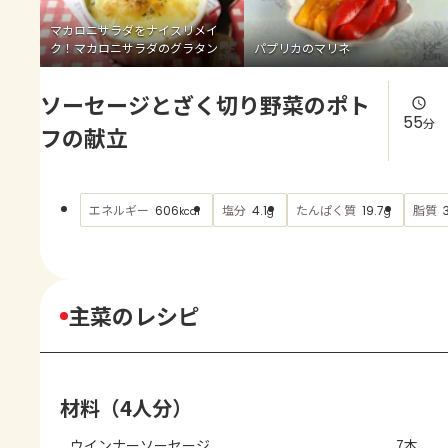
よくあるお問い合わせ
マカロニサラダをナイスリメイ
ク！マカロニサラダのグラタン
パプリカのマリネ
お買い物
ソーセージとざく切り野菜のポト
AJINOMOTO PARK とは
55
分
フの献立
エネルギー
塩分
たんぱく質
脂質
606
4.1
19.7
kcal
g
g
主菜のレシピ
材料（4人分）
ウインナーソーセージ
7本