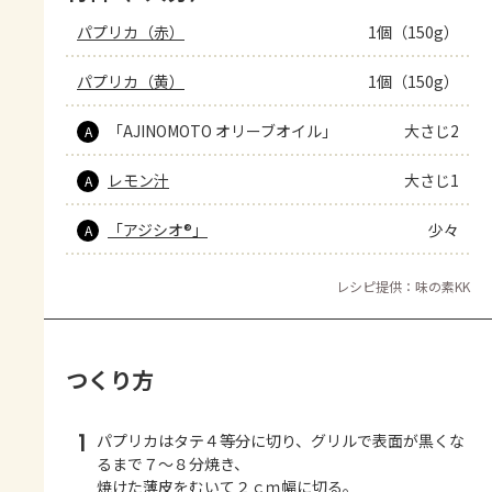
パプリカ（赤）
1個（150g）
パプリカ（黄）
1個（150g）
「AJINOMOTO オリーブオイル」
大さじ2
A
レモン汁
大さじ1
A
「アジシオ®」
少々
A
レシピ提供：味の素KK
つくり方
1
パプリカはタテ４等分に切り、グリルで表面が黒くな
るまで７～８分焼き、
焼けた薄皮をむいて２ｃｍ幅に切る。