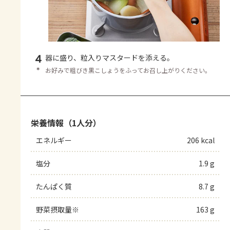
4
器に盛り、粒入りマスタードを添える。
＊
お好みで粗びき黒こしょうをふってお召し上がりください。
栄養情報（1人分）
エネルギー
206 kcal
塩分
1.9 g
たんぱく質
8.7 g
野菜摂取量※
163 g