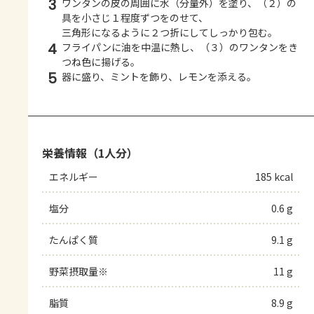
3
ワンタンの皮の周囲に水（分量外）を塗り、（２）の
具を小さじ１程度ずつをのせて、
三角形になるように２つ折にしてしっかり包む。
4
フライパンに油を中温に熱し、（３）のワンタンをき
つね色に揚げる。
5
器に盛り、ミントを飾り、レモンを添える。
栄養情報（1人分）
エネルギー
185 kcal
塩分
0.6 g
たんぱく質
9.1 g
野菜摂取量※
11 g
脂質
8.9 g