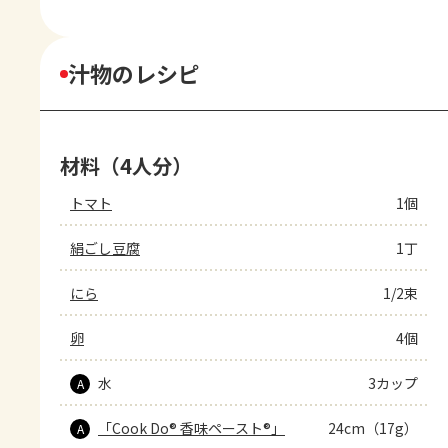
汁物のレシピ
材料（4人分）
トマト
1個
絹ごし豆腐
1丁
にら
1/2束
卵
4個
水
3カップ
A
「Cook Do® 香味ペースト®」
24cm（17g）
A