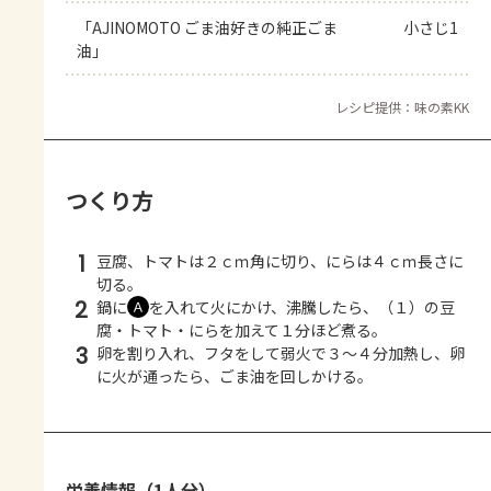
「AJINOMOTO ごま油好きの純正ごま
小さじ1
油」
レシピ提供：味の素KK
つくり方
1
豆腐、トマトは２ｃｍ角に切り、にらは４ｃｍ長さに
切る。
2
鍋に
を入れて火にかけ、沸騰したら、（１）の豆
Ａ
腐・トマト・にらを加えて１分ほど煮る。
3
卵を割り入れ、フタをして弱火で３～４分加熱し、卵
に火が通ったら、ごま油を回しかける。
栄養情報（1人分）