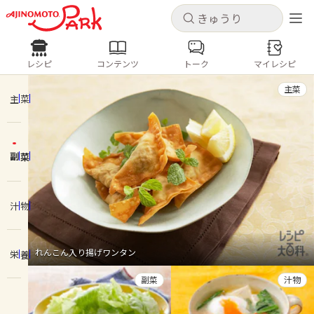
キャンセル
キャンセル
レシピ
コンテンツ
トーク
マイレシピ
レシピ
コンテンツ
ログインするとレシピを保存できます
主菜
ログイン
新規登録
主菜
人気の食材・レシピ
副菜
ホーム
きゅうり
なす
トマト
とうもろこし
ピーマン
みょうが
ゴーヤ
コンテンツ
汁物
レシピ
れんこん入り揚げワンタン
栄養
トーク
副菜
汁物