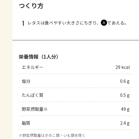
つくり方
1
レタスは食べやすい大きさにちぎり、
であえる。
Ａ
栄養情報（1人分）
エネルギー
29 kcal
塩分
0.6 g
たんぱく質
0.5 g
野菜摂取量※
49 g
脂質
2.4 g
※
野菜摂取量はきのこ類・いも類を除く