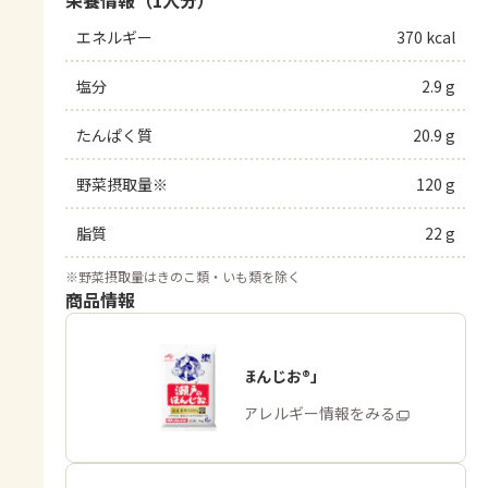
栄養情報（1人分）
エネルギー
370 kcal
塩分
2.9 g
たんぱく質
20.9 g
野菜摂取量※
120 g
脂質
22 g
※
野菜摂取量はきのこ類・いも類を除く
商品情報
「瀬戸のほんじお®」
商品・アレルギー情報をみる