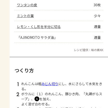
ワンタンの皮
30枚
ミントの葉
少々
レモン・くし形を半分に切る
適量
「AJINOMOTO サラダ油」
適量
レシピ提供：味の素KK
つくり方
1
れんこんは粗
みじん切り
にし、水にさらして水気をき
る。
2
ボウルに（１）のれんこん、豚ひき肉、「丸鶏がらス
ープ」、
を加え、
Ａ
よく混ぜ合わせる。