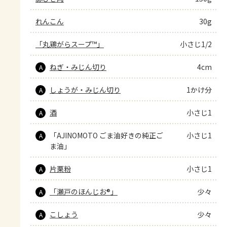
れんこん
30g
「丸鶏がらスープ™」
小さじ1/2
ねぎ・みじん切り
4cm
A
しょうが・みじん切り
1かけ分
A
酒
小さじ1
A
「AJINOMOTO ごま油好きの純正ご
小さじ1
A
ま油」
片栗粉
小さじ1
A
「瀬戸のほんじお®」
少々
A
こしょう
少々
A