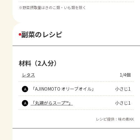
※
野菜摂取量はきのこ類・いも類を除く
副菜のレシピ
材料（2人分）
レタス
1/4個
「AJINOMOTO オリーブオイル」
小さじ1
A
「丸鶏がらスープ™」
小さじ1
A
レシピ提供：味の素KK