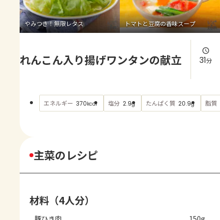
よくあるお問い合わせ
やみつき！無限レタス
トマトと豆腐の香味スープ
お買い物
れんこん入り揚げワンタンの献立
AJINOMOTO PARK とは
31
分
エネルギー
塩分
たんぱく質
脂質
370
2.9
20.9
kcal
g
g
主菜のレシピ
材料（4人分）
豚ひき肉
150g