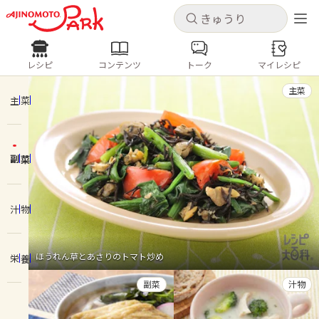
キャンセル
キャンセル
レシピ
コンテンツ
トーク
マイレシピ
レシピ
コンテンツ
ログインするとレシピを保存できます
主菜
ログイン
新規登録
主菜
人気の食材・レシピ
副菜
ホーム
きゅうり
なす
トマト
とうもろこし
ピーマン
みょうが
ゴーヤ
コンテンツ
汁物
レシピ
ほうれん草とあさりのトマト炒め
栄養
トーク
副菜
汁物