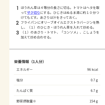
1
ほうれん草は４等分の長さに切る。トマトはヘタを取
って
ザク切り
にする。ひじきはぬるま湯に約１０分つ
けてもどす。あさりは汁をきっておく。
2
フライパンにオリーブオイルエクストラバージンを熱
し、（１）のひじき・ほうれん草を入れて炒める。
3
（１）のあさり・トマト、「コンソメ」、こしょうを
加えて炒め合わせる。
栄養情報（1人分）
エネルギー
96 kcal
塩分
0.7 g
たんぱく質
6.7 g
野菜摂取量※
154 g