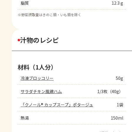
脂質
12.3 g
※
野菜摂取量はきのこ類・いも類を除く
汁物のレシピ
材料（1人分）
冷凍ブロッコリー
50g
サラダチキン風鶏ハム
1/3枚（40g）
「クノール® カップスープ」ポタージュ
1袋
熱湯
150ml