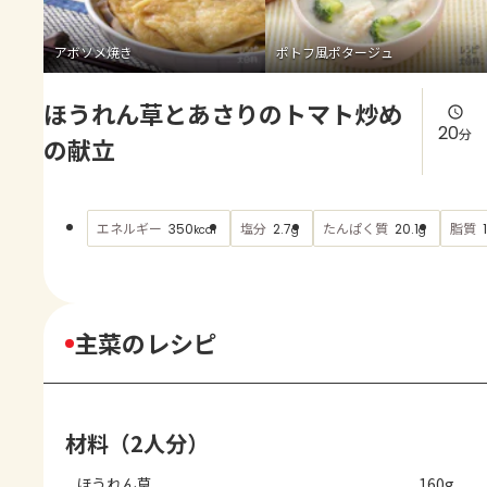
よくあるお問い合わせ
アボソメ焼き
ポトフ風ポタージュ
お買い物
ほうれん草とあさりのトマト炒め
AJINOMOTO PARK とは
20
分
の献立
エネルギー
塩分
たんぱく質
脂質
350
2.7
20.1
kcal
g
g
主菜のレシピ
材料（2人分）
ほうれん草
160g