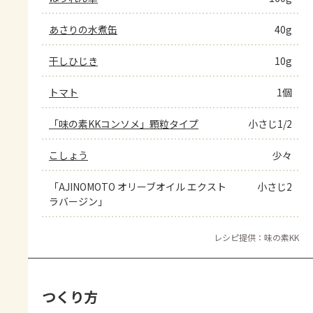
あさりの水煮缶
40g
干しひじき
10g
トマト
1個
「味の素KKコンソメ」顆粒タイプ
小さじ1/2
こしょう
少々
「AJINOMOTO オリーブオイル エクスト
小さじ2
ラバージン」
レシピ提供：味の素KK
つくり方