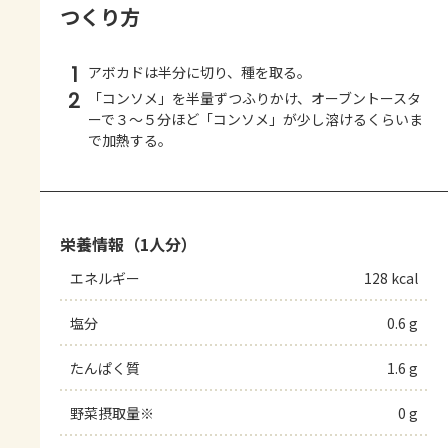
つくり方
1
アボカドは半分に切り、種を取る。
2
「コンソメ」を半量ずつふりかけ、オーブントースタ
ーで３～５分ほど「コンソメ」が少し溶けるくらいま
で加熱する。
栄養情報（1人分）
エネルギー
128 kcal
塩分
0.6 g
たんぱく質
1.6 g
野菜摂取量※
0 g