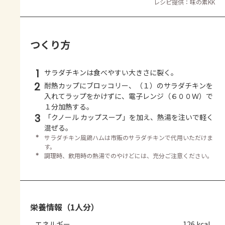
レシピ提供：味の素KK
つくり方
1
サラダチキンは食べやすい大きさに裂く。
2
耐熱カップにブロッコリー、（１）のサラダチキンを
入れてラップをかけずに、電子レンジ（６００Ｗ）で
１分加熱する。
3
「クノール カップスープ」を加え、熱湯を注いで軽く
混ぜる。
＊
サラダチキン風鶏ハムは市販のサラダチキンで代用いただけま
す。
＊
調理時、飲用時の熱湯でのやけどには、充分ご注意ください。
栄養情報（1人分）
エネルギー
126 kcal