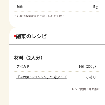
脂質
5 g
※
野菜摂取量はきのこ類・いも類を除く
副菜のレシピ
材料（2人分）
アボカド
1個（200g）
「味の素KKコンソメ」顆粒タイプ
小さじ1
レシピ提供：味の素KK