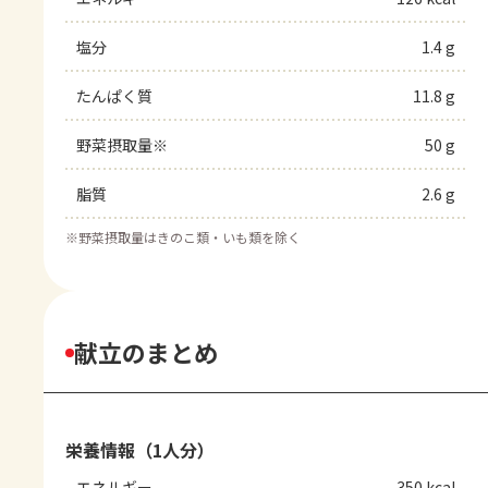
塩分
1.4 g
たんぱく質
11.8 g
野菜摂取量※
50 g
脂質
2.6 g
※
野菜摂取量はきのこ類・いも類を除く
献立のまとめ
栄養情報（1人分）
エネルギー
350 kcal