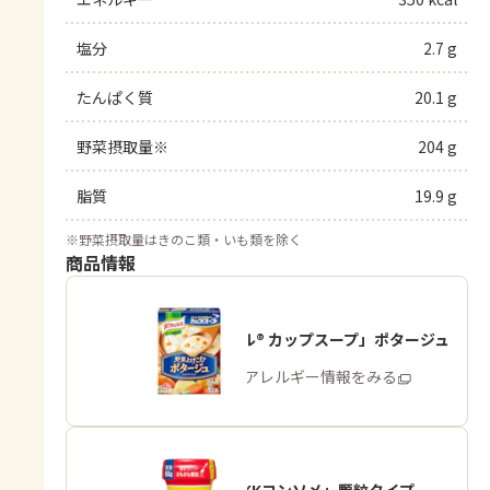
塩分
2.7 g
たんぱく質
20.1 g
野菜摂取量※
204 g
脂質
19.9 g
※
野菜摂取量はきのこ類・いも類を除く
商品情報
「クノール® カップスープ」ポタージュ
商品・アレルギー情報をみる