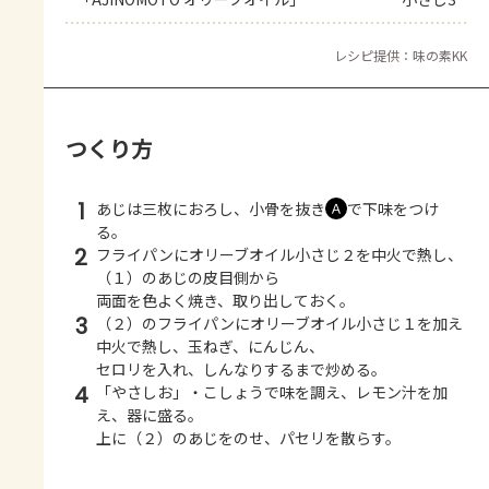
レシピ提供：味の素KK
つくり方
1
あじは三枚におろし、小骨を抜き
で下味をつけ
Ａ
る。
2
フライパンにオリーブオイル小さじ２を中火で熱し、
（１）のあじの皮目側から
両面を色よく焼き、取り出しておく。
3
（２）のフライパンにオリーブオイル小さじ１を加え
中火で熱し、玉ねぎ、にんじん、
セロリを入れ、しんなりするまで炒める。
4
「やさしお」・こしょうで味を調え、レモン汁を加
え、器に盛る。
上に（２）のあじをのせ、パセリを散らす。