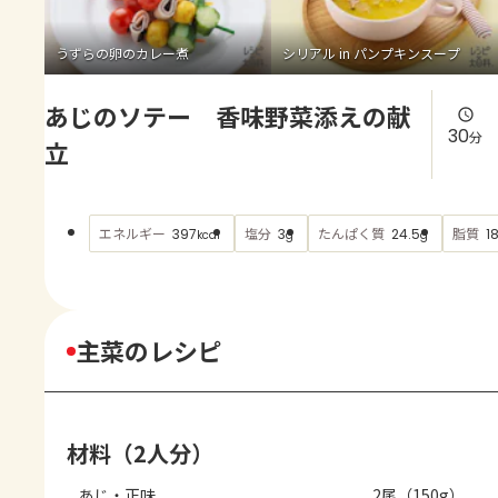
よくあるお問い合わせ
うずらの卵のカレー煮
シリアル in パンプキンスープ
お買い物
あじのソテー 香味野菜添えの献
AJINOMOTO PARK とは
30
分
立
エネルギー
塩分
たんぱく質
脂質
397
3
24.5
1
kcal
g
g
主菜のレシピ
材料（2人分）
あじ・正味
2尾（150g）