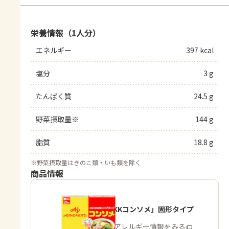
栄養情報（1人分）
エネルギー
397 kcal
塩分
3 g
たんぱく質
24.5 g
野菜摂取量※
144 g
脂質
18.8 g
※
野菜摂取量はきのこ類・いも類を除く
商品情報
「味の素KKコンソメ」固形タイプ
商品・アレルギー情報をみる