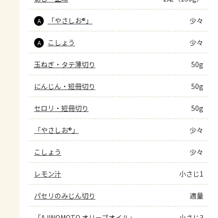
「やさしお®」
少々
A
こしょう
少々
A
玉ねぎ・タテ薄切り
50g
にんじん・短冊切り
50g
セロリ・短冊切り
50g
「やさしお®」
少々
こしょう
少々
レモン汁
小さじ1
パセリのみじん切り
適量
「AJINOMOTO オリーブオイル」
小さじ3