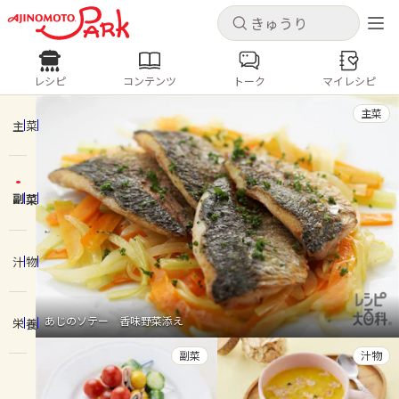
キャンセル
キャンセル
レシピ
コンテンツ
トーク
マイレシピ
レシピ
コンテンツ
ログインするとレシピを保存できます
主菜
ログイン
新規登録
主菜
人気の食材・レシピ
副菜
ホーム
きゅうり
なす
トマト
とうもろこし
ピーマン
みょうが
ゴーヤ
コンテンツ
汁物
レシピ
あじのソテー 香味野菜添え
栄養
トーク
副菜
汁物