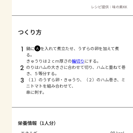
レシピ提供：味の素KK
つくり方
1
鍋に
を入れて煮立たせ、うずらの卵を加えて煮
Ａ
る。
きゅうりは２ｃｍ厚さの
輪切り
にする。
2
のりはハムの大きさに合わせて切り、ハムと重ねて巻
き、５等分する。
3
（１）のうずら卵・きゅうり、（２）のハム巻き、ミ
ニトマトを組み合わせて、
串に刺す。
栄養情報（1人分）