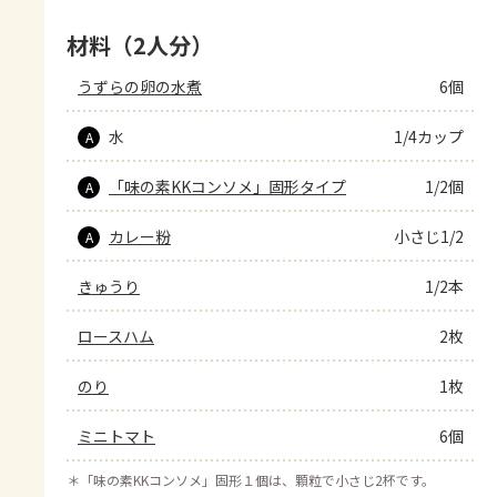
材料（2人分）
うずらの卵の水煮
6個
水
1/4カップ
A
「味の素KKコンソメ」固形タイプ
1/2個
A
カレー粉
小さじ1/2
A
きゅうり
1/2本
ロースハム
2枚
のり
1枚
ミニトマト
6個
＊
「味の素KKコンソメ」固形１個は、顆粒で小さじ2杯です。