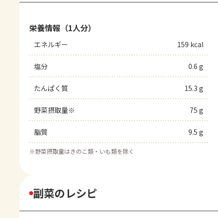
栄養情報（1人分）
エネルギー
159 kcal
塩分
0.6 g
たんぱく質
15.3 g
野菜摂取量※
75 g
脂質
9.5 g
※
野菜摂取量はきのこ類・いも類を除く
副菜のレシピ