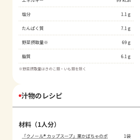
エネルギー
99 kcal
塩分
1.1 g
たんぱく質
7.1 g
野菜摂取量※
69 g
脂質
6.1 g
※
野菜摂取量はきのこ類・いも類を除く
汁物のレシピ
材料（1人分）
「クノール® カップスープ」栗かぼちゃのポ
1袋