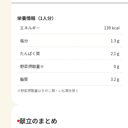
栄養情報（1人分）
エネルギー
139 kcal
塩分
1.3 g
たんぱく質
2.1 g
野菜摂取量※
0 g
脂質
3.2 g
※
野菜摂取量はきのこ類・いも類を除く
献立のまとめ