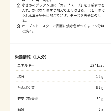
2
小さめのグラタン皿に「カップスープ」を１袋ずつを
入れ、熱湯を半量ずつ加えてよく混ぜる。（１）のほ
うれん草を等分に加えて混ぜ、チーズを等分にのせ
る。
3
オーブントースターで表面に焼き色がつくまで５分ほ
ど焼く。
栄養情報（1人分）
エネルギー
137 kcal
塩分
1.6 g
たんぱく質
6.7 g
野菜摂取量※
50 g
脂質
7 g