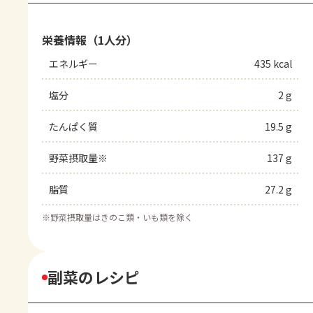
栄養情報（1人分）
エネルギー
435 kcal
塩分
2 g
たんぱく質
19.5 g
野菜摂取量※
137 g
脂質
27.2 g
※
野菜摂取量はきのこ類・いも類を除く
副菜のレシピ