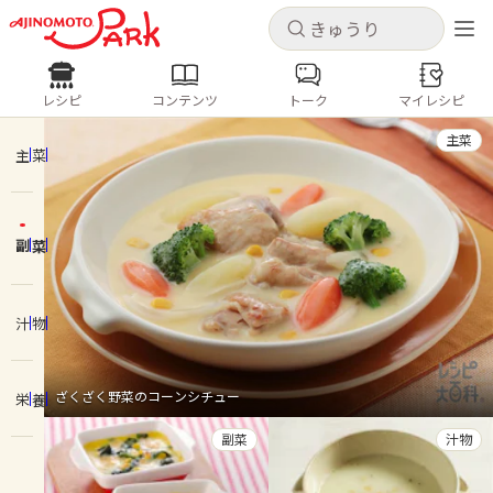
キャンセル
キャンセル
レシピ
コンテンツ
トーク
マイレシピ
レシピ
コンテンツ
ログインするとレシピを保存できます
主菜
ログイン
新規登録
主菜
人気の食材・レシピ
副菜
ホーム
きゅうり
なす
トマト
とうもろこし
ピーマン
みょうが
ゴーヤ
コンテンツ
汁物
レシピ
ざくざく野菜のコーンシチュー
栄養
トーク
副菜
汁物