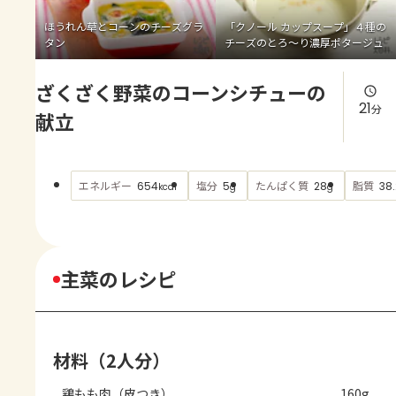
よくあるお問い合わせ
ほうれん草とコーンのチーズグラ
「クノール カップスープ」４種の
タン
チーズのとろ～り濃厚ポタージュ
お買い物
ざくざく野菜のコーンシチューの
AJINOMOTO PARK とは
21
分
献立
エネルギー
塩分
たんぱく質
脂質
654
5
28
38.
kcal
g
g
主菜のレシピ
材料（2人分）
鶏もも肉（皮つき）
160g