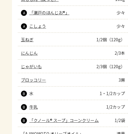
「瀬戸のほんじお®」
少々
A
こしょう
少々
A
玉ねぎ
1/2個（120g）
にんじん
2/3本
じゃがいも
2/3個（120g）
ブロッコリー
3房
水
1・1/2カップ
B
牛乳
1/2カップ
B
「クノール® スープ」コーンクリーム
1/2袋
B
「AJINOMOTO オリーブオイル」
適量