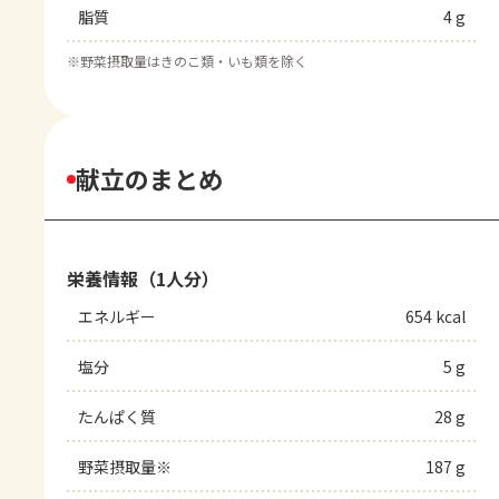
脂質
4 g
※
野菜摂取量はきのこ類・いも類を除く
献立のまとめ
栄養情報（1人分）
エネルギー
654 kcal
塩分
5 g
たんぱく質
28 g
野菜摂取量※
187 g