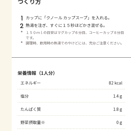
つくり方
1
カップに「クノール カップスープ」を入れる。
2
熱湯を注ぎ、すぐに１５秒ほどかき混ぜる。
＊
１５０ｍｌの目安はマグカップ６分目、コーヒーカップ８分目
です。
＊
調理時、飲用時の熱湯でのやけどには、充分ご注意ください。
栄養情報（1人分）
エネルギー
82 kcal
塩分
1.4 g
たんぱく質
1.8 g
野菜摂取量※
0 g