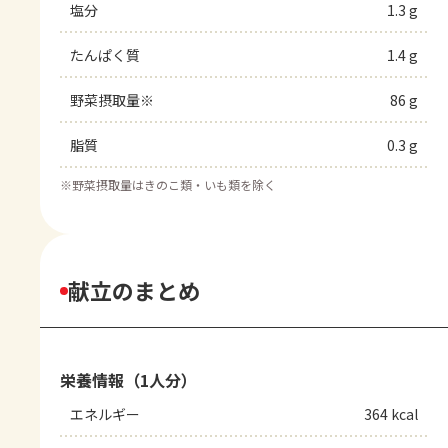
塩分
1.3 g
たんぱく質
1.4 g
野菜摂取量※
86 g
脂質
0.3 g
※
野菜摂取量はきのこ類・いも類を除く
献立のまとめ
栄養情報（1人分）
エネルギー
364 kcal