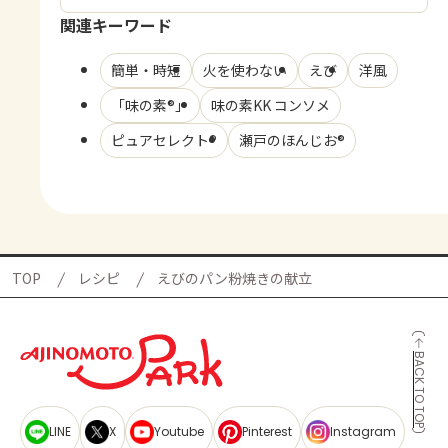
関連キーワード
簡単・時短
火を使わない
えび
洋風
「味の素®」
味の素KK コンソメ
ピュアセレクト®
瀬戸のほんじお®
TOP
レシピ
えびのパン粉焼きの献立
BACK TO TOP
LINE
X
Youtube
Pinterest
Instagram