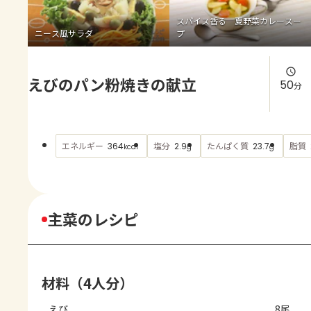
よくあるお問い合わせ
スパイス香る 夏野菜カレースー
ニース風サラダ
プ
お買い物
えびのパン粉焼きの献立
AJINOMOTO PARK とは
50
分
エネルギー
塩分
たんぱく質
脂質
364
2.9
23.7
kcal
g
g
主菜のレシピ
材料（4人分）
えび
8尾