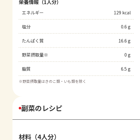
栄養情報（1人分）
エネルギー
129 kcal
塩分
0.6 g
たんぱく質
16.6 g
野菜摂取量※
0 g
脂質
6.5 g
※
野菜摂取量はきのこ類・いも類を除く
副菜のレシピ
材料（4人分）