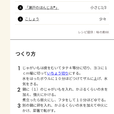
「瀬戸のほんじお®」
小さじ1/3
A
こしょう
少々
A
レシピ提供：味の素KK
つくり方
1
じゃがいもは皮をむいてタテ４等分に切り、ヨコに１
ｃｍ幅に切って
いちょう切り
にする。
水をはったボウルに１０分ほどつけてザルに上げ、水
気をきる。
2
鍋に（１）のじゃがいもを入れ、かぶるくらいの水を
加え、強火にかける。
煮立ったら弱火にし、フタをして１０分ほどゆでる。
3
別の鍋に卵を入れ、かぶるくらいの水を加えて中火に
かけ、菜箸で転がす。