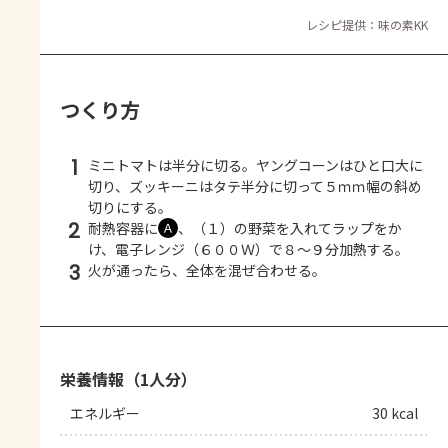
レシピ提供：味の素KK
つくり方
1
ミニトマトは半分に切る。ヤングコーンはひと口大に
切り、ズッキーニはタテ半分に切って５ｍｍ幅の斜め
切りにする。
2
耐熱容器に
、（１）の野菜を入れてラップをか
Ａ
け、電子レンジ（６００Ｗ）で８～９分加熱する。
3
火が通ったら、全体を混ぜ合わせる。
栄養情報（1人分）
エネルギー
30 kcal