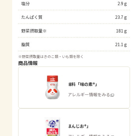
塩分
2.9 g
たんぱく質
23.7 g
野菜摂取量※
181 g
脂質
21.1 g
※
野菜摂取量はきのこ類・いも類を除く
商品情報
うま味調味料「味の素®」
商品・アレルギー情報をみる
「瀬戸のほんじお®」