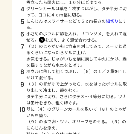
煮立ったら弱火にし、１０分ほどゆでる。
4
グリーンカールは葉を１枚ずつはがし、タテ半分に切
って、ヨコに４ｃｍ幅に切る。
5
にんじんはスライサーなどで５ｃｍ長さの
細切り
にす
る。
6
小さめのボウルに酢を入れ、「コンソメ」を入れて混
ぜる。
を加え、よく混ぜ合わせる。
Ａ
7
（２）のじゃがいもに竹串を刺してみて、スーッと通
るくらいになったらザルに上げ、
水気をきる。じゃがいもを鍋に戻して中火にかけ、鍋
を揺すりながら水気をとばす。
8
ボウルに移して粗くつぶし、（６）の１／２量を回し
かけて混ぜる。
9
（３）の卵がゆで上がったら、水をはったボウルに取
り出して冷まし、殻をむく。
タテ半分に切り、さらにタテ３～４等分に切る。ツナ
は缶汁をきり、粗くほぐす。
10
器に（４）のグリーンカールを敷いて（８）のじゃが
いもを盛り、
（９）のゆで卵・ツナ、オリーブをのせる。（５）の
にんじんを添え、