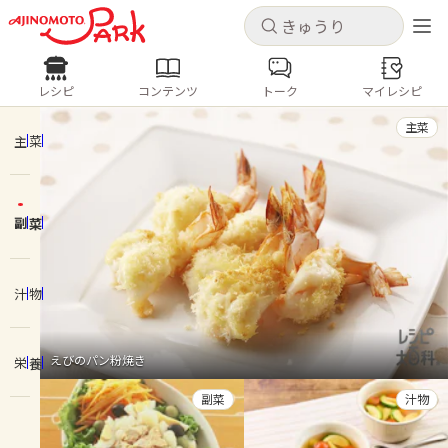
キャンセル
キャンセル
レシピ
コンテンツ
トーク
マイレシピ
レシピ
コンテンツ
ログインするとレシピを保存できます
主菜
ログイン
新規登録
主菜
人気の食材・レシピ
副菜
ホーム
きゅうり
なす
トマト
とうもろこし
ピーマン
みょうが
ゴーヤ
コンテンツ
汁物
レシピ
えびのパン粉焼き
栄養
トーク
副菜
汁物