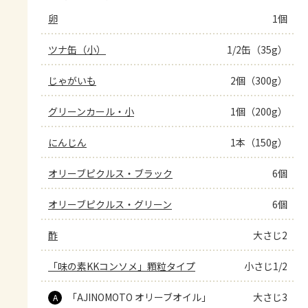
卵
1個
ツナ缶（小）
1/2缶（35g）
じゃがいも
2個（300g）
グリーンカール・小
1個（200g）
にんじん
1本（150g）
オリーブピクルス・ブラック
6個
オリーブピクルス・グリーン
6個
酢
大さじ2
「味の素KKコンソメ」顆粒タイプ
小さじ1/2
「AJINOMOTO オリーブオイル」
大さじ3
A