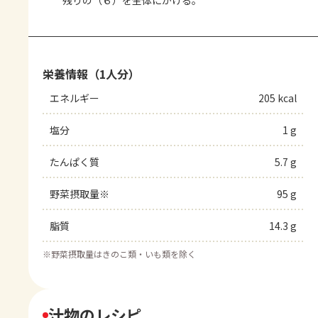
残りの（６）を全体にかける。
栄養情報（1人分）
エネルギー
205 kcal
塩分
1 g
たんぱく質
5.7 g
野菜摂取量※
95 g
脂質
14.3 g
※
野菜摂取量はきのこ類・いも類を除く
汁物のレシピ