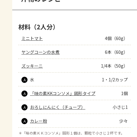
材料（2人分）
ミニトマト
4個（60g）
ヤングコーンの水煮
6本（60g）
ズッキーニ
1/4本（50g）
水
1・1/2カップ
A
「味の素KKコンソメ」固形タイプ
1個
A
おろしにんにく（チューブ）
小さじ1
A
カレー粉
少々
A
＊
「味の素ＫＫコンソメ」固形１個は、顆粒で小さじ２杯です。