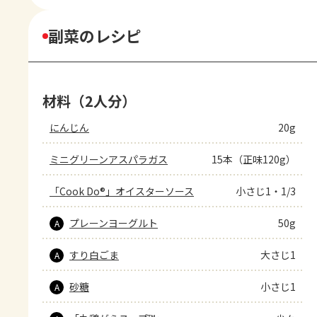
副菜のレシピ
材料（2人分）
にんじん
20g
ミニグリーンアスパラガス
15本（正味120g）
「Cook Do®」オイスターソース
小さじ1・1/3
プレーンヨーグルト
50g
A
すり白ごま
大さじ1
A
砂糖
小さじ1
A