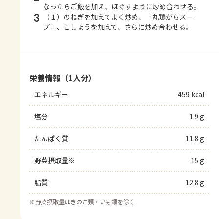
なったらご飯を加え、ほぐすように炒め合わせる。
3
（１）のねぎを加えてよく炒め、「丸鶏がらスー
プ」、こしょうを加えて、さらに炒め合わせる。
栄養情報（1人分）
エネルギー
459 kcal
塩分
1.9 g
たんぱく質
11.8 g
野菜摂取量※
15 g
脂質
12.8 g
※
野菜摂取量はきのこ類・いも類を除く