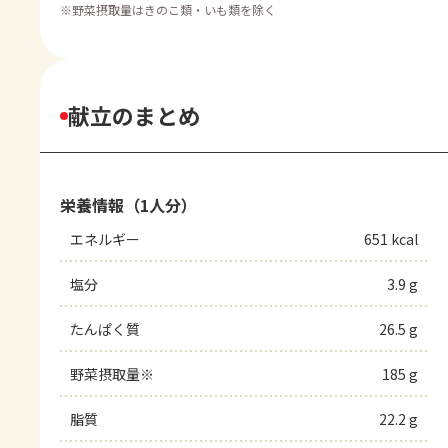
※
野菜摂取量はきのこ類・いも類を除く
献立のまとめ
栄養情報（1人分）
エネルギー
651 kcal
塩分
3.9 g
たんぱく質
26.5 g
野菜摂取量※
185 g
脂質
22.2 g