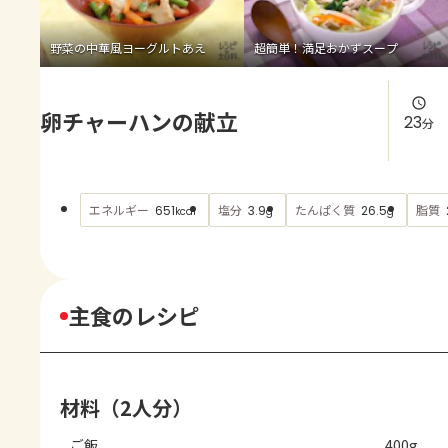
よくあるお問い合わせ
野菜の中華風ヨーグルトあえ
超簡単！満足おかずスープ
お買い物
卵チャーハンの献立
AJINOMOTO PARK とは
23
分
エネルギー
塩分
たんぱく質
脂質
651
3.9
26.5
kcal
g
g
主食のレシピ
材料（2人分）
ご飯
400g