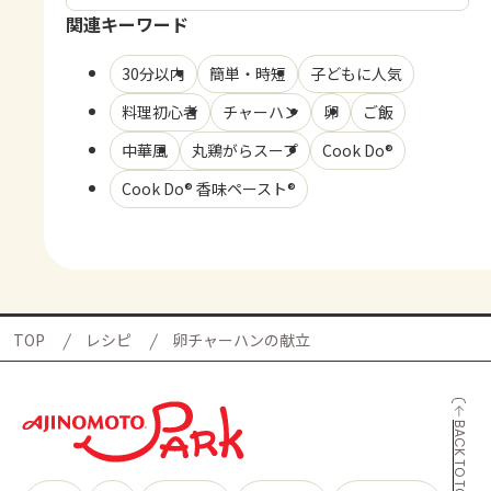
関連キーワード
30分以内
簡単・時短
子どもに人気
料理初心者
チャーハン
卵
ご飯
中華風
丸鶏がらスープ
Cook Do®
Cook Do® 香味ペースト®
TOP
レシピ
卵チャーハンの献立
BACK TO TOP