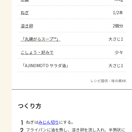
ねぎ
1/2本
溶き卵
2個分
「丸鶏がらスープ™」
大さじ1
こしょう・好みで
少々
「AJINOMOTO サラダ油」
大さじ1
レシピ提供：味の素KK
つくり方
1
ねぎは
みじん切り
にする。
2
フライパンに油を熱し、溶き卵を流し入れ、半熟状に