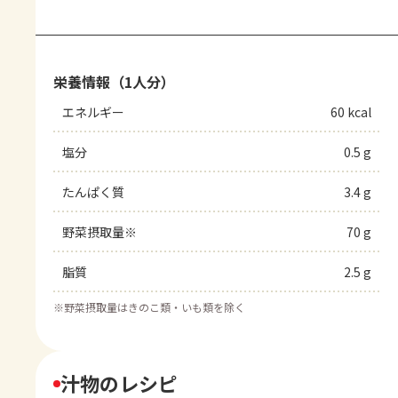
栄養情報（1人分）
エネルギー
60 kcal
塩分
0.5 g
たんぱく質
3.4 g
野菜摂取量※
70 g
脂質
2.5 g
※
野菜摂取量はきのこ類・いも類を除く
汁物のレシピ