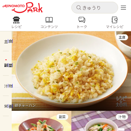
キャンセル
キャンセル
レシピ
コンテンツ
トーク
マイレシピ
レシピ
コンテンツ
ログインするとレシピを保存できます
主食
ログイン
新規登録
主食
人気の食材・レシピ
副菜
ホーム
きゅうり
なす
トマト
とうもろこし
ピーマン
みょうが
ゴーヤ
コンテンツ
汁物
レシピ
卵チャーハン
栄養
トーク
副菜
汁物