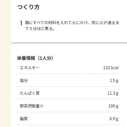
つくり方
1
鍋にすべての材料を入れて火にかけ、肉に火が通るま
で５分ほど煮る。
栄養情報（1人分）
エネルギー
132 kcal
塩分
1.5 g
たんぱく質
11.3 g
野菜摂取量※
100 g
脂質
6.9 g