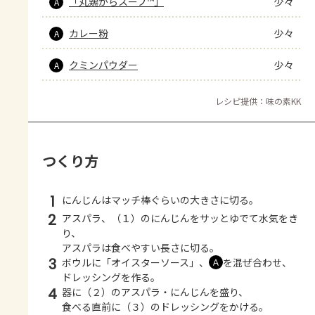
「丸鶏がらスープ™」
少々
A
カレー粉
少々
A
クミンパウダー
少々
A
レシピ提供：味の素KK
つくり方
1
にんじんはマッチ棒ぐらいの大きさに切る。
2
アスパラ、（１）のにんじんをサッとゆでて水気をき
り、
アスパラは食べやすい長さに切る。
3
ボウルに「オイスターソース」、
を混ぜ合わせ、
Ａ
ドレッシングを作る。
4
器に（２）のアスパラ・にんじんを盛り、
食べる直前に（３）のドレッシングをかける。