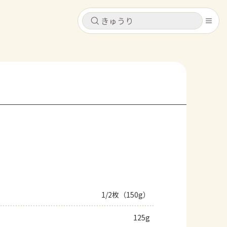
キャンセル
キャンセル
シピ
コンテンツ
ログインするとレシピを保存できます
ログイン
新規登録
レシピ
ホーム
なす
トマト
とうもろこし
ピーマン
みょうが
コンテンツ
レシピ
1/2枚（150g）
トーク
125g