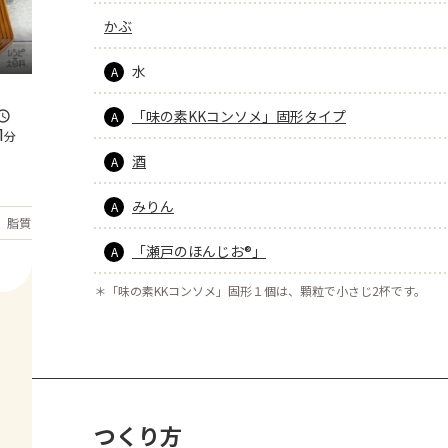
かぶ
水
A
「味の素KKコンソメ」固形タイプ
A
1
分
酒
A
みりん
A
もっと見る
脂質
32.8
g
「瀬戸のほんじお®」
A
＊
「味の素KKコンソメ」固形１個は、顆粒で小さじ2杯です。
つくり方