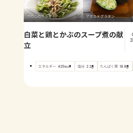
きのこのサラダ
アボカドグラタン
白菜と鶏とかぶのスープ煮の献
3
立
エネルギー
塩分
たんぱく質
425
2.2
18.8
kcal
g
g