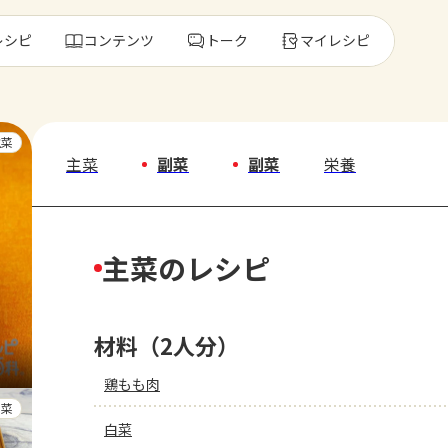
レシピ
コンテンツ
トーク
マイレシピ
レ
主菜
主菜
副菜
副菜
栄養
人気の食材・
主菜のレシピ
きゅうり
ゴーヤ
材料（2人分）
鶏もも肉
副菜
白菜