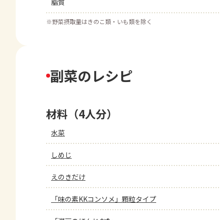
脂質
※
野菜摂取量はきのこ類・いも類を除く
副菜のレシピ
材料（4人分）
水菜
しめじ
えのきだけ
「味の素KKコンソメ」顆粒タイプ