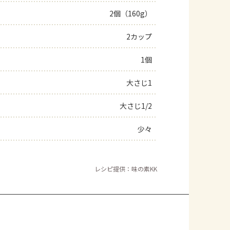
2個（160g）
よくあるお問い合わせ
2カップ
お買い物
1個
AJINOMOTO PARK とは
大さじ1
大さじ1/2
少々
レシピ提供：味の素KK