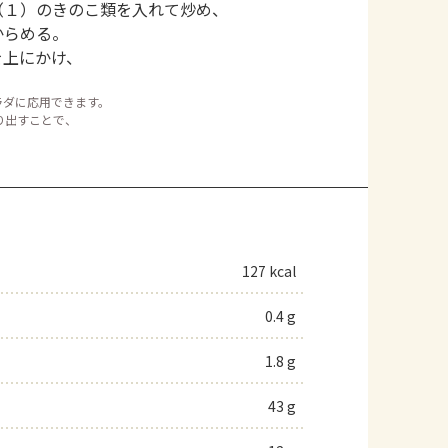
（１）のきのこ類を入れて炒め、
からめる。
を上にかけ、
ラダに応用できます。
り出すことで、
127 kcal
0.4 g
1.8 g
43 g