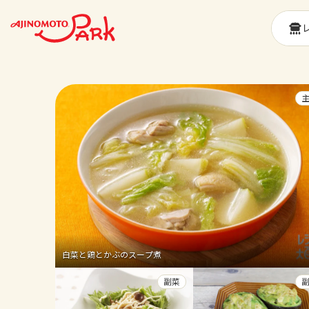
白菜と鶏とかぶのスープ煮
副菜