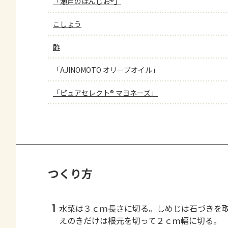
「瀬戸のほんじお®」
こしょう
酢
「AJINOMOTO オリーブオイル」
「ピュアセレクト® マヨネーズ」
つくり方
1
水菜は３ｃｍ長さに切る。しめじは石づきを
えのきだけは根元を切って２ｃｍ幅に切る。