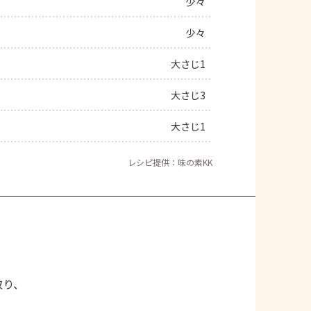
少々
少々
大さじ1
大さじ3
大さじ1
レシピ提供：味の素KK
取り、