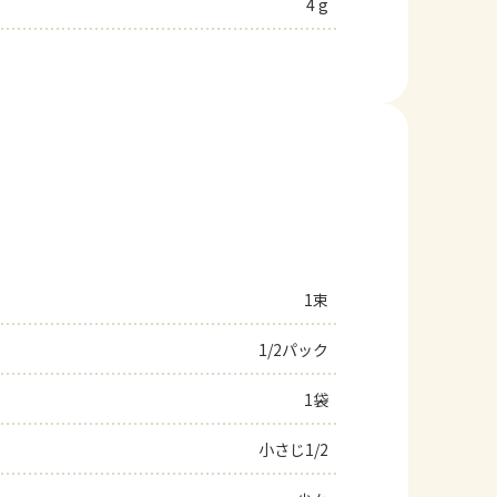
4 g
1束
1/2パック
1袋
小さじ1/2