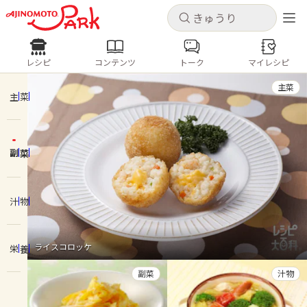
キャンセル
キャンセル
レシピ
コンテンツ
トーク
マイレシピ
レシピ
コンテンツ
ログインするとレシピを保存できます
主菜
ログイン
新規登録
主菜
人気の食材・レシピ
副菜
ホーム
きゅうり
なす
トマト
とうもろこし
ピーマン
みょうが
ゴーヤ
コンテンツ
汁物
レシピ
ライスコロッケ
栄養
トーク
副菜
汁物