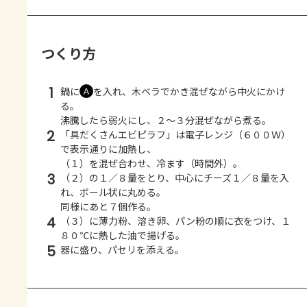
つくり方
1
鍋に
を入れ、木ベラでかき混ぜながら中火にかけ
Ａ
る。
沸騰したら弱火にし、２～３分混ぜながら煮る。
2
「具だくさんエビピラフ」は電子レンジ（６００Ｗ）
で表示通りに加熱し、
（１）を混ぜ合わせ、冷ます（時間外）。
3
（２）の１／８量をとり、中心にチーズ１／８量を入
れ、ボール状に丸める。
同様にあと７個作る。
4
（３）に薄力粉、溶き卵、パン粉の順に衣をつけ、１
８０℃に熱した油で揚げる。
5
器に盛り、パセリを添える。