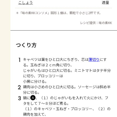
こしょう
適量
＊
「味の素KKコンソメ」固形１個は、顆粒で小さじ2杯です。
レシピ提供：味の素KK
つくり方
1
キャベツは葉をひと口大にちぎり、芯は
薄切り
にす
る。玉ねぎは２ｃｍ角に切り、
じゃがいもはひと口大に切る。ミニトマトはタテ半分
に切り、ブロッコリーは
小房に分ける。
2
鶏肉は小さめのひと口大に切る。ソーセージは斜め半
分に切る。
3
鍋に
、（１）のじゃがいもを入れて火にかけ、フ
Ａ
タをして７～８分ほど煮る。
（１）のキャベツ・玉ねぎ・ブロッコリー、（２）の
鶏肉を加えて、