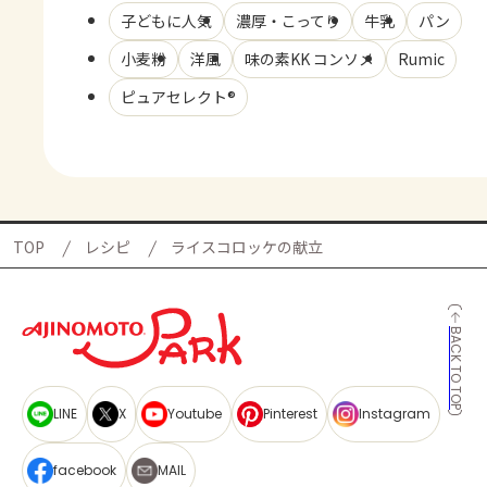
子どもに人気
濃厚・こってり
牛乳
パン
小麦粉
洋風
味の素KK コンソメ
Rumic
ピュアセレクト®
TOP
レシピ
ライスコロッケの献立
BACK TO TOP
LINE
X
Youtube
Pinterest
Instagram
facebook
MAIL