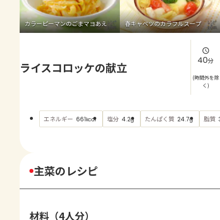
よくあるお問い合わせ
カラーピーマンのごまマヨあえ
春キャベツのカラフルスープ
お買い物
AJINOMOTO PARK とは
40
分
ライスコロッケの献立
(時間外を除
く)
エネルギー
塩分
たんぱく質
脂質
661
4.2
24.7
kcal
g
g
主菜のレシピ
材料（4人分）