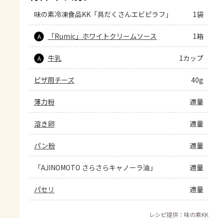
味の素冷凍食品KK「具だくさんエビピラフ」
1袋
「Rumic」ホワイトクリームソース
1箱
A
牛乳
1カップ
A
ピザ用チーズ
40g
薄力粉
適量
溶き卵
適量
パン粉
適量
「AJINOMOTO さらさらキャノーラ油」
適量
パセリ
適量
レシピ提供：味の素KK