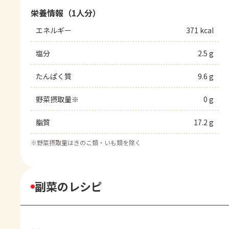
栄養情報（1人分）
エネルギー
371 kcal
塩分
2.5 g
たんぱく質
9.6 g
野菜摂取量※
0 g
脂質
17.2 g
※
野菜摂取量はきのこ類・いも類を除く
副菜のレシピ