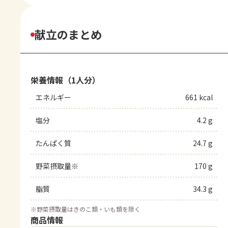
献立のまとめ
栄養情報（1人分）
エネルギー
661 kcal
塩分
4.2 g
たんぱく質
24.7 g
野菜摂取量※
170 g
脂質
34.3 g
※
野菜摂取量はきのこ類・いも類を除く
商品情報