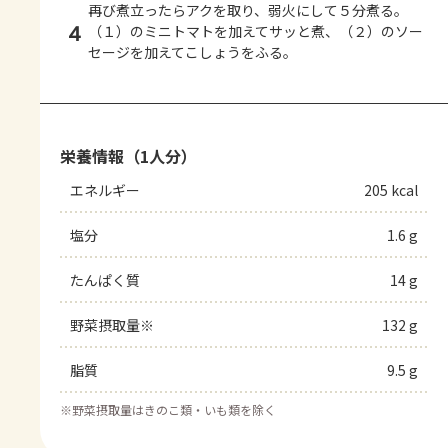
再び煮立ったらアクを取り、弱火にして５分煮る。
4
（１）のミニトマトを加えてサッと煮、（２）のソー
セージを加えてこしょうをふる。
栄養情報（1人分）
エネルギー
205 kcal
塩分
1.6 g
たんぱく質
14 g
野菜摂取量※
132 g
脂質
9.5 g
※
野菜摂取量はきのこ類・いも類を除く