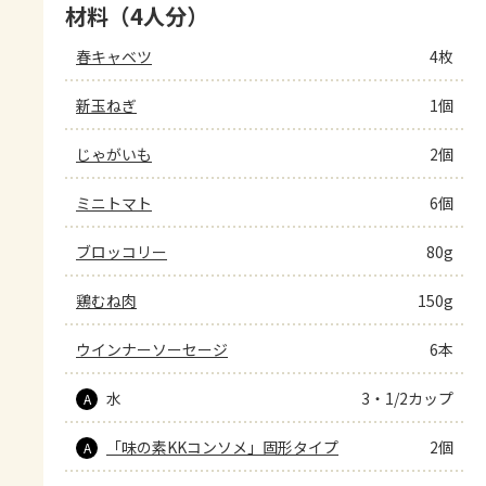
材料（4人分）
春キャベツ
4枚
新玉ねぎ
1個
じゃがいも
2個
ミニトマト
6個
ブロッコリー
80g
鶏むね肉
150g
ウインナーソーセージ
6本
水
3・1/2カップ
A
「味の素KKコンソメ」固形タイプ
2個
A