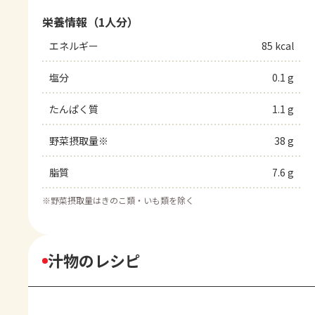
栄養情報（1人分）
エネルギー
85 kcal
塩分
0.1 g
たんぱく質
1.1 g
野菜摂取量※
38 g
脂質
7.6 g
※
野菜摂取量はきのこ類・いも類を除く
汁物のレシピ