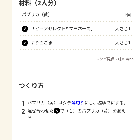
材料（2人分）
パプリカ（黄）
1個
「ピュアセレクト® マヨネーズ」
大さじ1
A
すり白ごま
大さじ1
A
レシピ提供：味の素KK
つくり方
1
パプリカ（黄）はタテ
薄切り
にし、塩ゆでにする。
2
混ぜ合わせた
で（１）のパプリカ（黄）をあえ
Ａ
る。