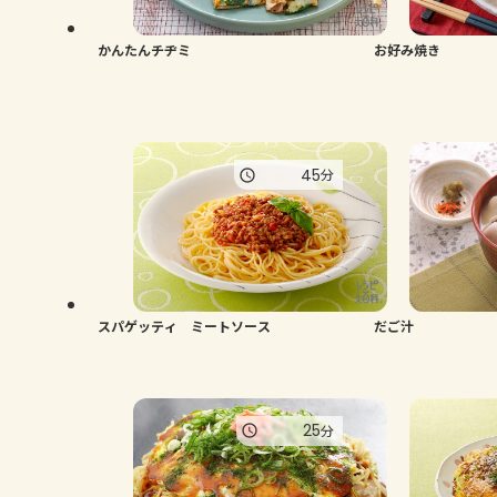
かんたんチヂミ
お好み焼き
45
分
スパゲッティ ミートソース
だご汁
25
分