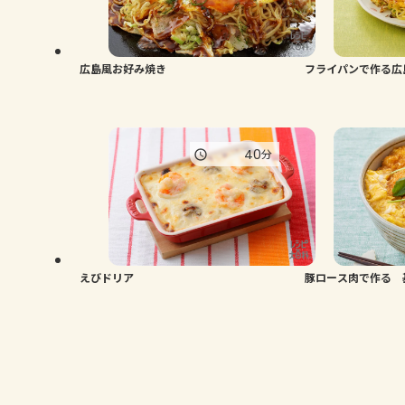
広島風お好み焼き
フライパンで作る広
40
分
えびドリア
豚ロース肉で作る 