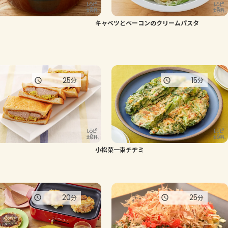
よくあるお問い合わせ
キャベツとベーコンのクリームパスタ
お買い物
AJINOMOTO PARK とは
25
15
分
分
小松菜一束チヂミ
20
25
分
分