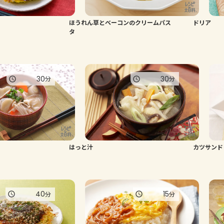
ほうれん草とベーコンのクリームパス
ドリア
タ
30
30
分
分
はっと汁
カツサンド
40
15
分
分