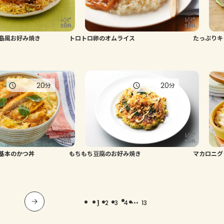
島風お好み焼き
トロトロ卵のオムライス
たっぷりキ
20
20
分
分
基本のかつ丼
もちもち豆腐のお好み焼き
マカロニグ
...
1
2
3
4
13