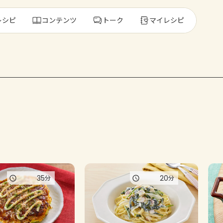
レシピ
コンテンツ
トーク
マイレシピ
レ
人気の食材・
きゅうり
ゴーヤ
35
20
分
分