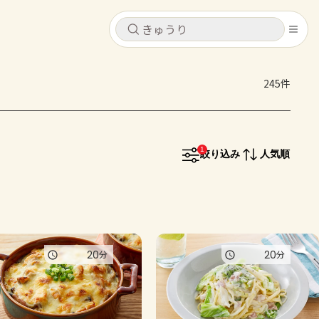
キャンセル
キャンセル
245件
シピ
コンテンツ
ログインするとレシピを保存できます
ログイン
新規登録
1
レシピ
絞り込み
人気順
ホーム
なす
トマト
とうもろこし
ピーマン
みょうが
コンテンツ
20
20
分
分
レシピ
トーク