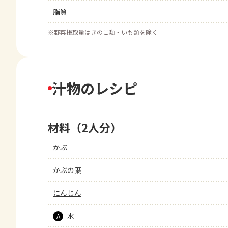
脂質
※
野菜摂取量はきのこ類・いも類を除く
汁物のレシピ
材料（2人分）
かぶ
かぶの葉
にんじん
水
A