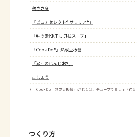
鶏ささ身
「ピュアセレクト® サラリア®」
「味の素KK干し貝柱スープ」
「Cook Do®」熟成豆板醤
「瀬戸のほんじお®」
こしょう
＊
「Cook Do」熟成豆板醤 小さじ１は、チューブで８ｃｍ（約
つくり方