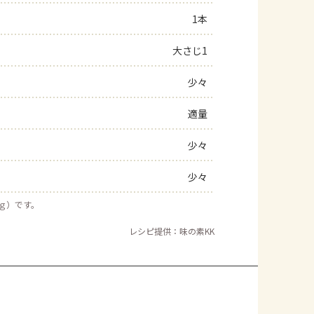
1本
大さじ1
少々
適量
少々
少々
５ｇ）です。
レシピ提供：味の素KK