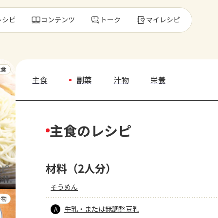
レシピ
コンテンツ
トーク
マイレシピ
レ
主食
主食
副菜
汁物
栄養
人気の食材・
主食のレシピ
きゅうり
ゴーヤ
材料（2人分）
そうめん
汁物
牛乳・または無調整豆乳
A