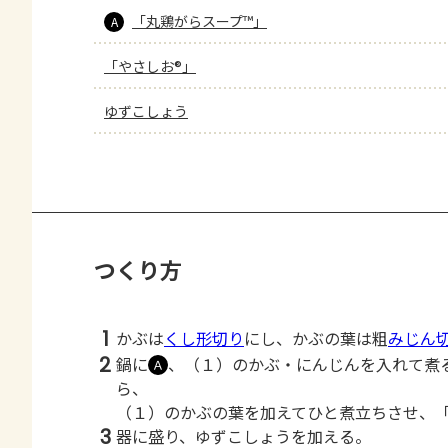
「丸鶏がらスープ™」
A
「やさしお®」
ゆずこしょう
つくり方
1
かぶは
くし形切り
にし、かぶの葉は粗
みじん
2
鍋に
、（１）のかぶ・にんじんを入れて煮
Ａ
ら、
（１）のかぶの葉を加えてひと煮立ちさせ、
3
器に盛り、ゆずこしょうを加える。