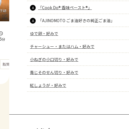
「Cook Do® 香味ペースト®」
A
子胡
「AJINOMOTO ごま油好きの純正ごま油」
A
ゆで卵・好みで
5
分
チャーシュー・またはハム・好みで
小ねぎの小口切り・好みで
もっと見る
脂質
22.2
g
青じそのせん切り・好みで
紅しょうが・好みで