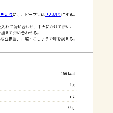
そぎ切り
にし、ピーマンは
せん切り
にする。
を入れて混ぜ合わせ、中火にかけて炒め、
を加えて炒め合わせる。
熟成豆板醤」、塩・こしょうで味を調える。
156 kcal
1 g
9 g
85 g