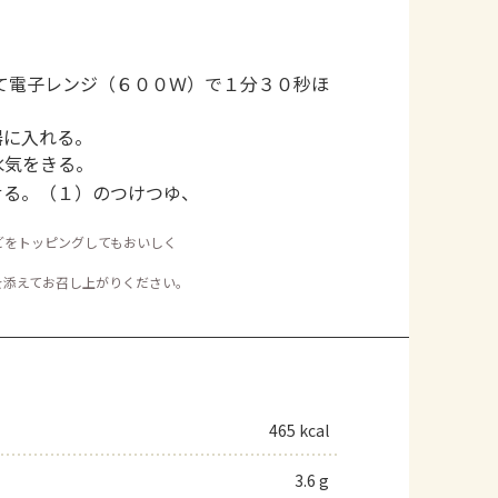
て電子レンジ（６００Ｗ）で１分３０秒ほ
器に入れる。
水気をきる。
せる。（１）のつけつゆ、
どをトッピングしてもおいしく
を添えてお召し上がりください。
465 kcal
3.6 g