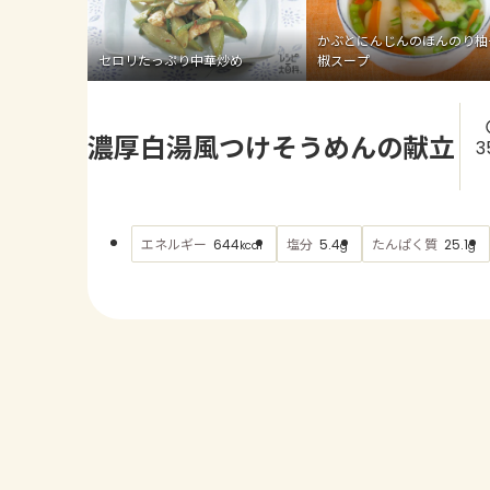
かぶとにんじんのほんのり柚
セロリたっぷり中華炒め
椒スープ
濃厚白湯風つけそうめんの献立
3
エネルギー
塩分
たんぱく質
644
5.4
25.1
kcal
g
g