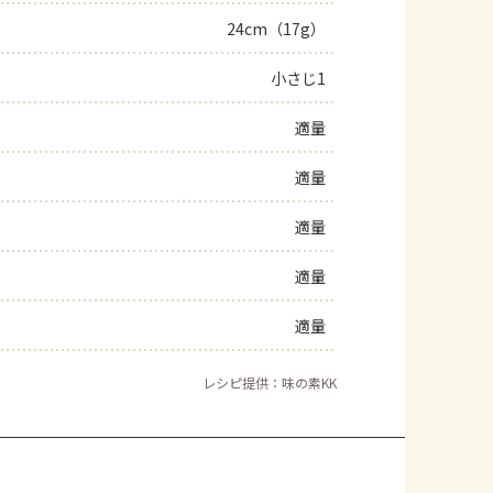
24cm（17g）
よくあるお問い合わせ
小さじ1
お買い物
適量
AJINOMOTO PARK とは
適量
適量
適量
適量
レシピ提供：味の素KK