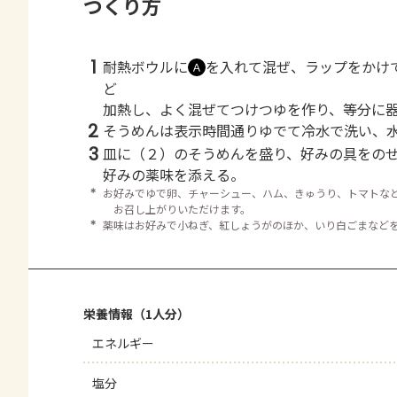
つくり方
1
耐熱ボウルに
を入れて混ぜ、ラップをかけ
Ａ
ど
加熱し、よく混ぜてつけつゆを作り、等分に
2
そうめんは表示時間通りゆでて冷水で洗い、
3
皿に（２）のそうめんを盛り、好みの具をの
好みの薬味を添える。
＊
お好みでゆで卵、チャーシュー、ハム、きゅうり、トマトな
お召し上がりいただけます。
＊
薬味はお好みで小ねぎ、紅しょうがのほか、いり白ごまなど
栄養情報（1人分）
エネルギー
塩分