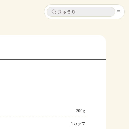
キャンセル
キャンセル
シピ
コンテンツ
ログインするとレシピを保存できます
ログイン
新規登録
レシピ
ホーム
なす
トマト
とうもろこし
ピーマン
みょうが
コンテンツ
レシピ
200g
トーク
1カップ