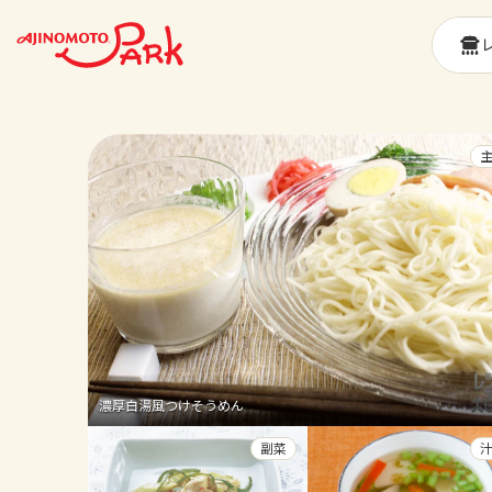
濃厚白湯風つけそうめん
副菜