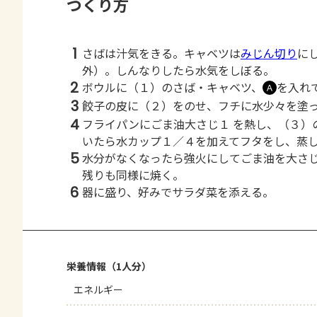
つくり方
1
さばは汁気をきる。キャベツは
みじん切り
に
外）。しんなりしたら水気をしぼる。
2
ボウルに（１）のさば・キャベツ、
を入れ
Ａ
3
餃子の皮に（２）をのせ、フチに水少々を塗
4
フライパンにごま油大さじ１ を熱し、（３）
いたら水カップ１／４を加えてフタをし、蒸
5
水分がなくなったら強火にしてごま油を大さ
残りも同様に焼く。
6
器に盛り、好みでサラダ菜を添える。
栄養情報（1人分）
エネルギー