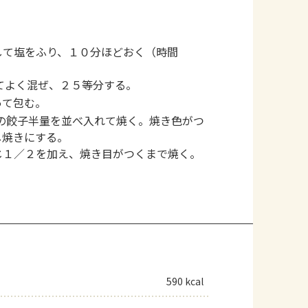
して塩をふり、１０分ほどおく（時間
てよく混ぜ、２５等分する。
って包む。
の餃子半量を並べ入れて焼く。焼き色がつ
し焼きにする。
じ１／２を加え、焼き目がつくまで焼く。
590 kcal