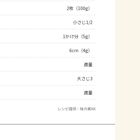
2枚（100g）
よくあるお問い合わせ
小さじ1/2
お買い物
1かけ分（5g）
AJINOMOTO PARK とは
6cm（4g）
適量
大さじ3
適量
レシピ提供：味の素KK