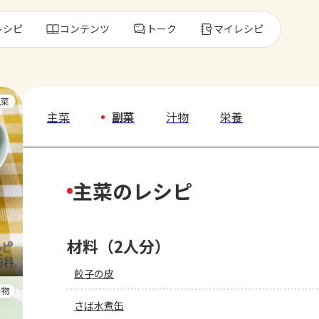
レシピ
コンテンツ
トーク
マイレシピ
レ
主菜
主菜
副菜
汁物
栄養
人気の食材・
主菜のレシピ
きゅうり
ゴーヤ
材料（2人分）
餃子の皮
汁物
さば水煮缶