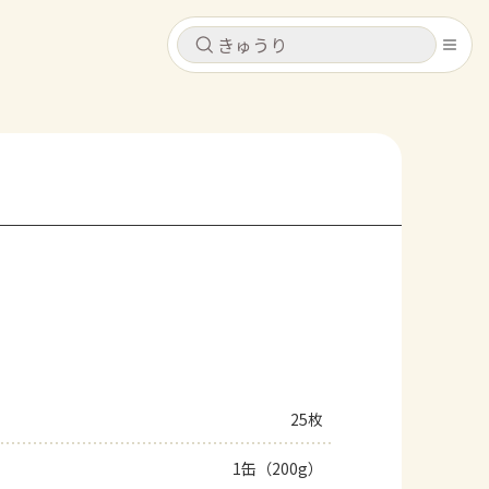
キャンセル
キャンセル
シピ
コンテンツ
ログインするとレシピを保存できます
ログイン
新規登録
レシピ
ホーム
なす
トマト
とうもろこし
ピーマン
みょうが
コンテンツ
レシピ
25枚
トーク
1缶（200g）