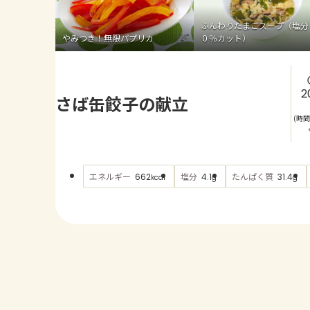
ふんわりたまごスープ（塩分
やみつき！無限パプリカ
０％カット）
2
さば缶餃子の献立
(時
エネルギー
塩分
たんぱく質
662
4.1
31.4
kcal
g
g