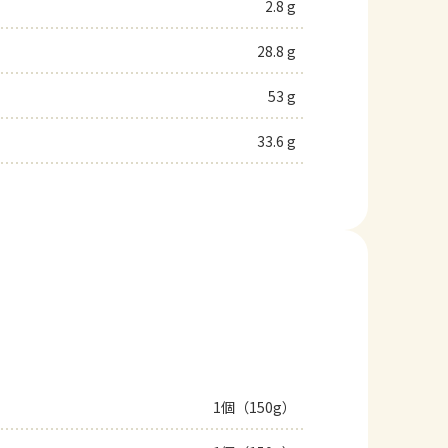
2.8 g
28.8 g
53 g
33.6 g
1個（150g）