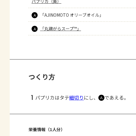
パプリカ（黄）
「AJINOMOTO オリーブオイル」
A
「丸鶏がらスープ™」
A
つくり方
1
パプリカはタテ
細切り
にし、
であえる。
Ａ
栄養情報（1人分）