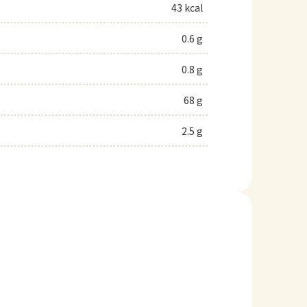
43 kcal
0.6 g
0.8 g
68 g
2.5 g