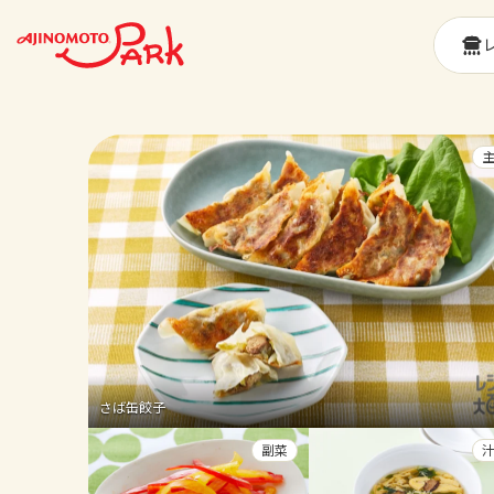
さば缶餃子
副菜