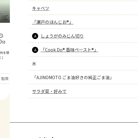
キャベツ
３
「瀬戸のほんじお®」
しょうがのみじん切り
A
0
分
「Cook Do® 香味ペースト®」
A
間外を除
く)
水
「AJINOMOTO ごま油好きの純正ごま油」
もっと見る
脂質
37.4
g
サラダ菜・好みで