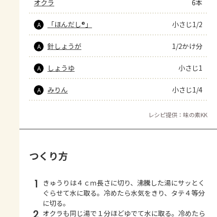
オクラ
6本
「ほんだし®」
小さじ1/2
A
針しょうが
1/2かけ分
A
しょうゆ
小さじ1
A
みりん
小さじ1/4
A
レシピ提供：味の素KK
つくり方
1
きゅうりは４ｃｍ長さに切り、沸騰した湯にサッとく
ぐらせて水に取る。冷めたら水気をきり、タテ４等分
に切る。
2
オクラも同じ湯で１分ほどゆでて水に取る。冷めたら