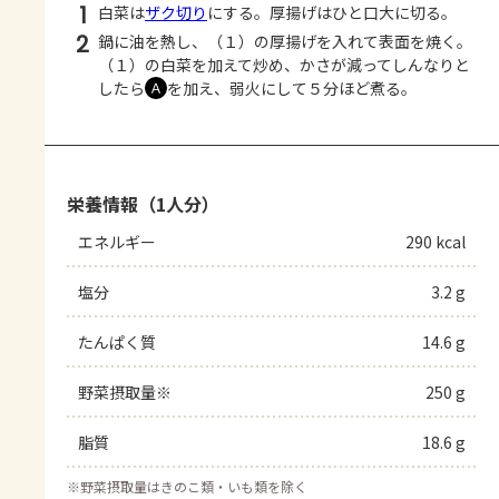
1
白菜は
ザク切り
にする。厚揚げはひと口大に切る。
2
鍋に油を熱し、（１）の厚揚げを入れて表面を焼く。
（１）の白菜を加えて炒め、かさが減ってしんなりと
したら
を加え、弱火にして５分ほど煮る。
Ａ
栄養情報（1人分）
エネルギー
290 kcal
塩分
3.2 g
たんぱく質
14.6 g
野菜摂取量※
250 g
脂質
18.6 g
※
野菜摂取量はきのこ類・いも類を除く