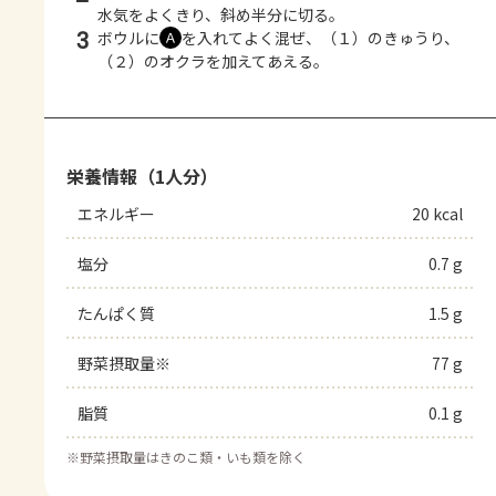
水気をよくきり、斜め半分に切る。
3
ボウルに
を入れてよく混ぜ、（１）のきゅうり、
Ａ
（２）のオクラを加えてあえる。
栄養情報（1人分）
エネルギー
20 kcal
塩分
0.7 g
たんぱく質
1.5 g
野菜摂取量※
77 g
脂質
0.1 g
※
野菜摂取量はきのこ類・いも類を除く