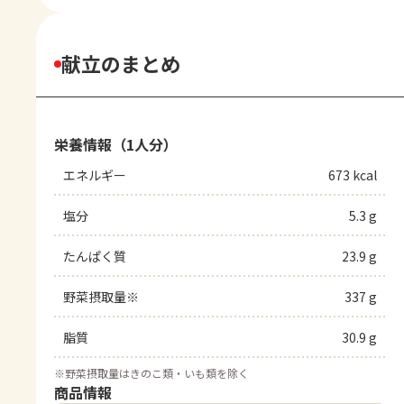
献立のまとめ
栄養情報（1人分）
エネルギー
673 kcal
塩分
5.3 g
たんぱく質
23.9 g
野菜摂取量※
337 g
脂質
30.9 g
※
野菜摂取量はきのこ類・いも類を除く
商品情報