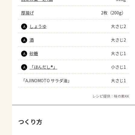
厚揚げ
2枚（200g）
しょうゆ
大さじ2
A
酒
大さじ2
A
砂糖
大さじ1
A
「ほんだし®」
小さじ1
A
「AJINOMOTO サラダ油」
大さじ1
レシピ提供：味の素KK
つくり方