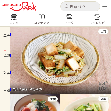
キャンセル
キャンセル
レシピ
コンテンツ
トーク
マイレシピ
レシピ
コンテンツ
ログインするとレシピを保存できます
主菜
ログイン
新規登録
主菜
人気の食材・レシピ
主食
ホーム
きゅうり
なす
トマト
とうもろこし
ピーマン
みょうが
ゴーヤ
コンテンツ
副菜
レシピ
白菜と厚揚げの炒め煮
栄養
トーク
主食
副菜