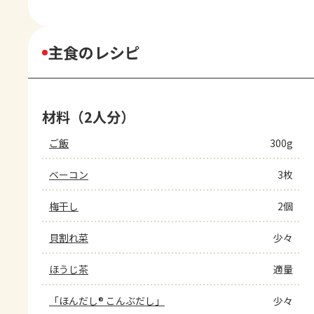
主食のレシピ
材料（2人分）
ご飯
300g
ベーコン
3枚
梅干し
2個
貝割れ菜
少々
ほうじ茶
適量
「ほんだし® こんぶだし」
少々