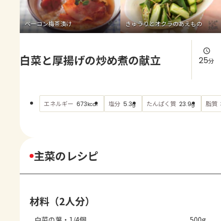
よくあるお問い合わせ
ベーコン梅茶漬け
きゅうりとオクラのあえもの
お買い物
白菜と厚揚げの炒め煮の献立
AJINOMOTO PARK とは
25
分
エネルギー
塩分
たんぱく質
脂質
673
5.3
23.9
kcal
g
g
主菜のレシピ
材料（2人分）
白菜の葉・1/4個
500g