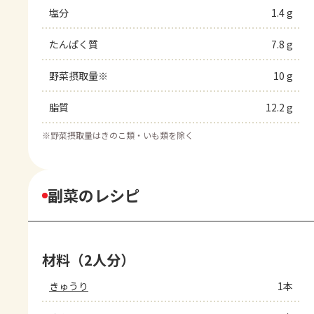
塩分
1.4 g
たんぱく質
7.8 g
野菜摂取量※
10 g
脂質
12.2 g
※
野菜摂取量はきのこ類・いも類を除く
副菜のレシピ
材料（2人分）
きゅうり
1本