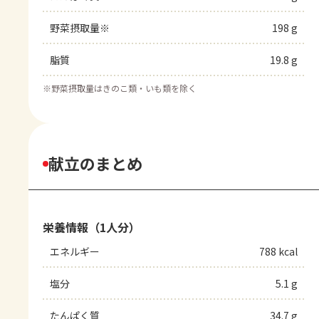
野菜摂取量※
198 g
脂質
19.8 g
※
野菜摂取量はきのこ類・いも類を除く
献立のまとめ
栄養情報（1人分）
エネルギー
788 kcal
塩分
5.1 g
たんぱく質
34.7 g