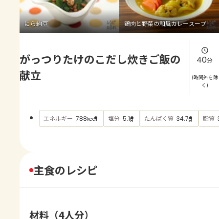
よくあるお問い合わせ
にら納豆
鶏肉と野菜の和風カレースープ
お買い物
がっつりたけのこだし炊きご飯の
AJINOMOTO PARK とは
40
分
献立
(時間外を除
く)
エネルギー
塩分
たんぱく質
脂質
788
5.1
34.7
kcal
g
g
主食のレシピ
材料（4人分）