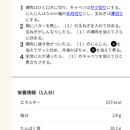
1
鶏肉はひと口大に切り、キャベツは
ザク切り
にする。
にんじんは５ｍｍ幅の
半月切り
にし、玉ねぎは
薄切り
にする。
2
鍋にバターを熱し、（１）の玉ねぎを入れて炒める。
玉ねぎがしんなりしたら、（１）の鶏肉を加えてさら
に炒める。
3
鶏肉に焼き色がついたら、（１）のにんじん、
を
Ａ
加えてサッと炒め、冷凍かぼちゃ、
を加えて煮る。
Ｂ
4
全体に火が通ったら、（１）のキャベツを加えてひと
煮立ちさせる。
栄養情報（1人分）
エネルギー
323 kcal
塩分
2.8 g
たんぱく質
20.2 g