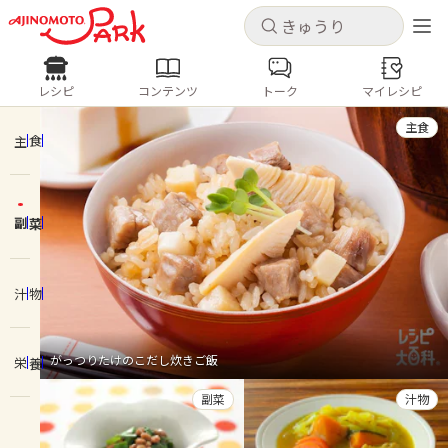
キャンセル
キャンセル
レシピ
コンテンツ
トーク
マイレシピ
レシピ
コンテンツ
ログインするとレシピを保存できます
主食
ログイン
新規登録
主食
人気の食材・レシピ
副菜
ホーム
きゅうり
なす
トマト
とうもろこし
ピーマン
みょうが
ゴーヤ
コンテンツ
汁物
レシピ
がっつりたけのこだし炊きご飯
栄養
トーク
副菜
汁物