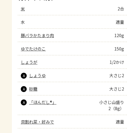
米
2合
水
適量
豚バラかたまり肉
120g
ゆでたけのこ
150g
しょうが
1/2かけ
しょうゆ
大さじ2
A
砂糖
大さじ2
A
「ほんだし®」
小さじ山盛り
A
2（8g）
貝割れ菜・好みで
適量