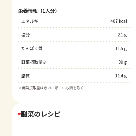
栄養情報（1人分）
エネルギー
407 kcal
塩分
2.1 g
たんぱく質
11.5 g
野菜摂取量※
39 g
脂質
11.4 g
※
野菜摂取量はきのこ類・いも類を除く
副菜のレシピ