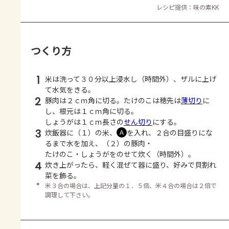
レシピ提供：味の素KK
つくり方
1
米は洗って３０分以上浸水し（時間外）、ザルに上げ
て水気をきる。
2
豚肉は２ｃｍ角に切る。たけのこは穂先は
薄切り
に
し、根元は１ｃｍ角に切る。
しょうがは１ｃｍ長さの
せん切り
にする。
3
炊飯器に（１）の米、
を入れ、２合の目盛りにな
Ａ
るまで水を加え、（２）の豚肉・
たけのこ・しょうがをのせて炊く（時間外）。
4
炊き上がったら、軽く混ぜて器に盛り、好みで貝割れ
菜を飾る。
＊
米３合の場合は、上記分量の１．５倍、米４合の場合は２倍で
調理して下さい。