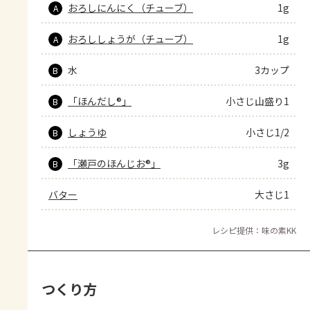
おろしにんにく（チューブ）
1g
A
おろししょうが（チューブ）
1g
A
水
3カップ
B
「ほんだし®」
小さじ山盛り1
B
しょうゆ
小さじ1/2
B
「瀬戸のほんじお®」
3g
B
バター
大さじ1
レシピ提供：味の素KK
つくり方