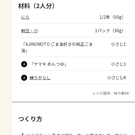
材料（2人分）
にら
1/2束（50g）
納豆・小
1パック（30g）
「AJINOMOTO ごま油好きの純正ごま
小さじ1
油」
「ヤマキ めんつゆ」
小さじ1
A
練りがらし
小さじ1/4
A
レシピ提供：味の素KK
つくり方