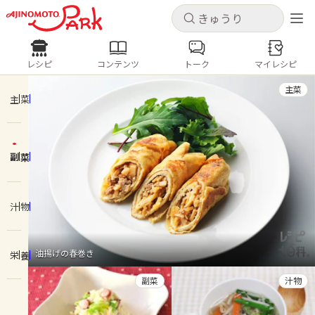
キャンセル
キャンセル
レシピ
コンテンツ
トーク
マイレシピ
レシピ
コンテンツ
ログインするとレシピを保存できます
主菜
ログイン
新規登録
主菜
人気の食材・レシピ
副菜
ホーム
きゅうり
なす
トマト
とうもろこし
ピーマン
みょうが
ゴーヤ
コンテンツ
汁物
レシピ
油揚げの春巻き
栄養
トーク
副菜
汁物