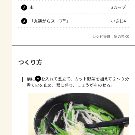
水
3カップ
A
「丸鶏がらスープ™」
小さじ4
A
レシピ提供：味の素KK
つくり方
1
鍋に
を入れて煮立て、カット野菜を加えて２～３分
Ａ
煮て火を止め、器に盛り、しょうがをのせる。