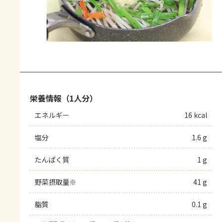
栄養情報（1人分）
エネルギー
16 kcal
塩分
1.6 g
たんぱく質
1 g
野菜摂取量※
41 g
脂質
0.1 g