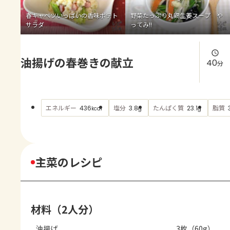
よくあるお問い合わせ
春キャベツいっぱいの香味ポテト
野菜たっぷり丸鶏生姜スープ や
サラダ
ってみ!!
お買い物
油揚げの春巻きの献立
AJINOMOTO PARK とは
40
分
エネルギー
塩分
たんぱく質
脂質
436
3.8
23.1
kcal
g
g
主菜のレシピ
材料（2人分）
油揚げ
3枚（60g）