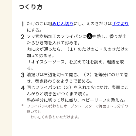
つくり方
1
たけのこは粗
みじん切り
にし、えのきだけは
ザク切り
にする。
2
フッ素樹脂加工のフライパンに
を熱し、香りが出
Ａ
たらひき肉を入れて炒める。
肉に火が通ったら、（１）のたけのこ・えのきだけを
加えて炒める。
「オイスターソース」を加えて味を調え、粗熱を取
る。
3
油揚げは三辺を切って開き、（２）を等分にのせて巻
き、巻き終わりをようじで留める。
4
同じフライパンに（３）を入れて火にかけ、表面にこ
んがりと焼き色がつくまで焼く。
斜め半分に切って器に盛り、ベビーリーフを添える。
＊
フライパンの代わりにオーブントースターで片面２～３分ずつ
焼いても
おいしくお作りいただけます。