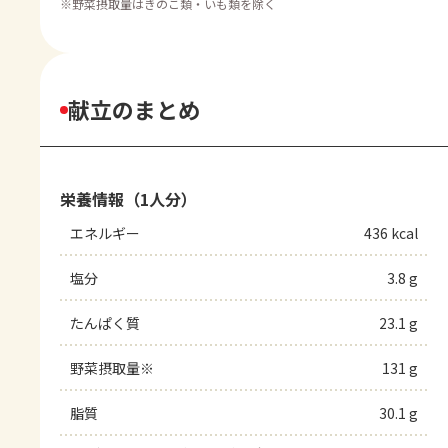
※
野菜摂取量はきのこ類・いも類を除く
献立のまとめ
栄養情報（1人分）
エネルギー
436 kcal
塩分
3.8 g
たんぱく質
23.1 g
野菜摂取量※
131 g
脂質
30.1 g