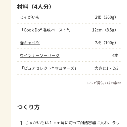
材料（4人分）
じゃがいも
2個（360g）
「Cook Do® 香味ペースト®」
12cm（8.5g）
春キャベツ
2枚（100g）
ウインナーソーセージ
4本
「ピュアセレクト® マヨネーズ」
大さじ1・2/3
レシピ提供：味の素KK
つくり方
1
じゃがいもは１ｃｍ角に切って耐熱容器に入れ、ラッ