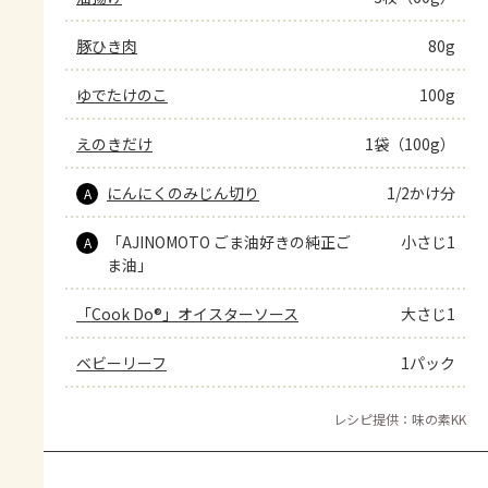
豚ひき肉
80g
ゆでたけのこ
100g
えのきだけ
1袋（100g）
にんにくのみじん切り
1/2かけ分
A
「AJINOMOTO ごま油好きの純正ご
小さじ1
A
ま油」
「Cook Do®」オイスターソース
大さじ1
ベビーリーフ
1パック
レシピ提供：味の素KK