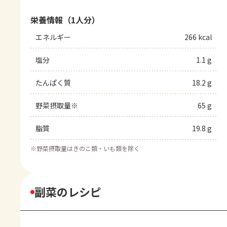
栄養情報（1人分）
エネルギー
266 kcal
塩分
1.1 g
たんぱく質
18.2 g
野菜摂取量※
65 g
脂質
19.8 g
※
野菜摂取量はきのこ類・いも類を除く
副菜のレシピ