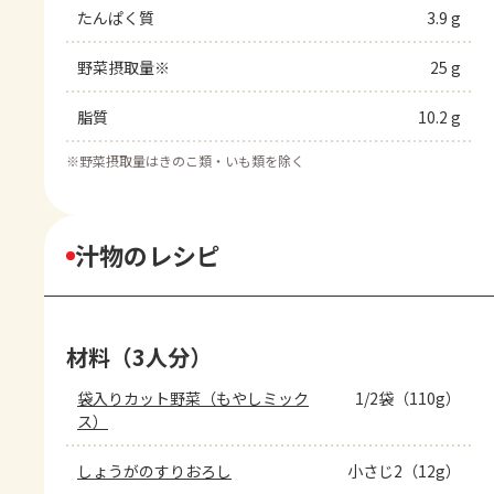
たんぱく質
3.9 g
野菜摂取量※
25 g
脂質
10.2 g
※
野菜摂取量はきのこ類・いも類を除く
汁物のレシピ
材料（3人分）
袋入りカット野菜（もやしミック
1/2袋（110g）
ス）
しょうがのすりおろし
小さじ2（12g）