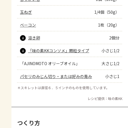
玉ねぎ
1/4個（50g）
ベーコン
1枚（20g）
溶き卵
2個分
A
「味の素KKコンソメ」顆粒タイプ
小さじ1/2
A
「AJINOMOTO オリーブオイル」
大さじ1/2
パセリのみじん切り・または好みの青み
小さじ1
＊
スキレットは直径６．５インチのものを使用しています。
レシピ提供：味の素KK
つくり方