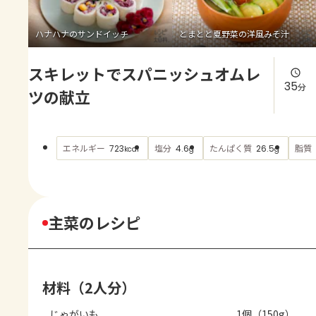
よくあるお問い合わせ
ハナハナのサンドイッチ
とまとと夏野菜の洋風みそ汁
お買い物
スキレットでスパニッシュオムレ
AJINOMOTO PARK とは
35
分
ツの献立
エネルギー
塩分
たんぱく質
脂質
723
4.6
26.5
kcal
g
g
主菜のレシピ
材料（2人分）
じゃがいも
1個（150g）