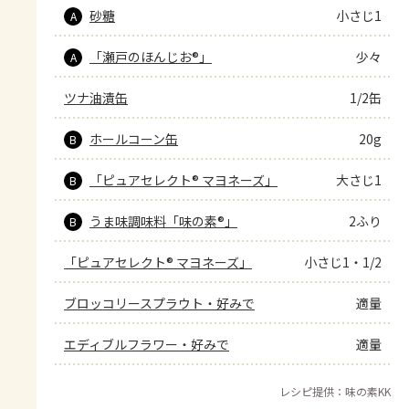
砂糖
小さじ1
A
「瀬戸のほんじお®」
少々
A
ツナ油漬缶
1/2缶
ホールコーン缶
20g
B
「ピュアセレクト® マヨネーズ」
大さじ1
B
うま味調味料「味の素®」
2ふり
B
「ピュアセレクト® マヨネーズ」
小さじ1・1/2
ブロッコリースプラウト・好みで
適量
エディブルフラワー・好みで
適量
レシピ提供：味の素KK