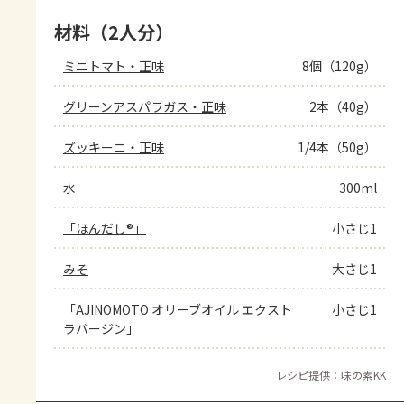
材料（2人分）
ミニトマト・正味
8個（120g）
グリーンアスパラガス・正味
2本（40g）
ズッキーニ・正味
1/4本（50g）
水
300ml
「ほんだし®」
小さじ1
みそ
大さじ1
「AJINOMOTO オリーブオイル エクスト
小さじ1
ラバージン」
レシピ提供：味の素KK