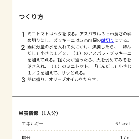
つくり方
1
ミニトマトはヘタを取る。アスパラは３ｃｍ長さの斜
め切りにし、ズッキーニは５ｍｍ幅の
輪切り
にする。
2
鍋に分量の水を入れて火にかけ、沸騰したら、「ほん
だし」小さじ１／２、（１）のアスパラ・ズッキーニ
を加えて煮る。軽く火が通ったら、火を弱めてみそを
溶き入れ、（１）のミニトマト、「ほんだし」小さじ
１／２を加えて、サッと煮る。
3
器に盛り、オリーブオイルをたらす。
栄養情報（1人分）
エネルギー
67 kcal
塩分
1.7 g