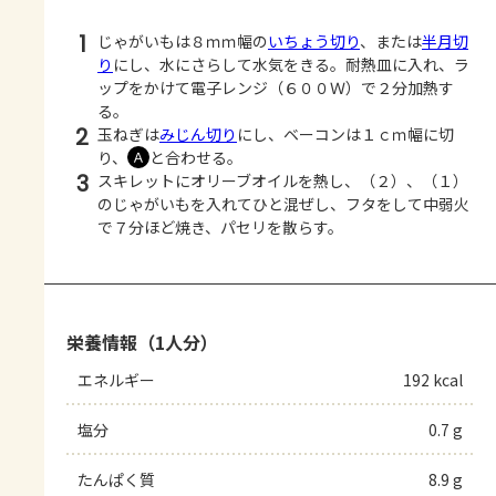
1
じゃがいもは８ｍｍ幅の
いちょう切り
、または
半月切
り
にし、水にさらして水気をきる。耐熱皿に入れ、ラ
ップをかけて電子レンジ（６００Ｗ）で２分加熱す
る。
2
玉ねぎは
みじん切り
にし、ベーコンは１ｃｍ幅に切
り、
と合わせる。
Ａ
3
スキレットにオリーブオイルを熱し、（２）、（１）
のじゃがいもを入れてひと混ぜし、フタをして中弱火
で７分ほど焼き、パセリを散らす。
栄養情報（1人分）
エネルギー
192 kcal
塩分
0.7 g
たんぱく質
8.9 g