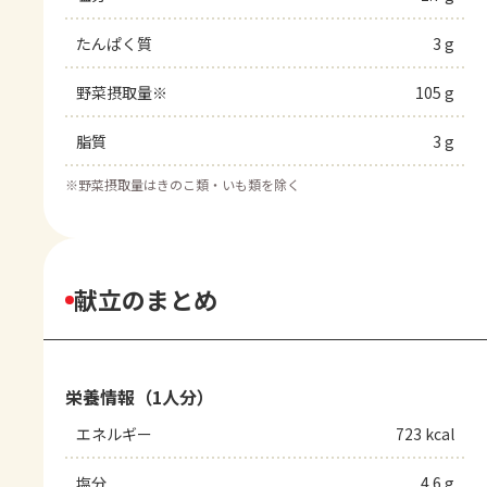
たんぱく質
3 g
野菜摂取量※
105 g
脂質
3 g
※
野菜摂取量はきのこ類・いも類を除く
献立のまとめ
栄養情報（1人分）
エネルギー
723 kcal
塩分
4.6 g