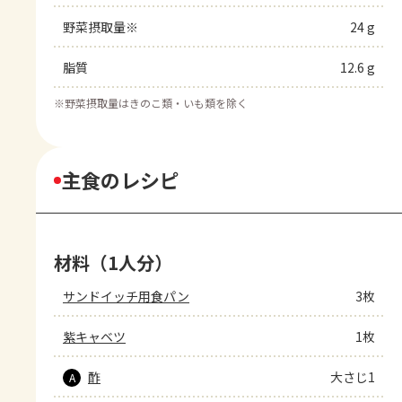
野菜摂取量※
24 g
脂質
12.6 g
※
野菜摂取量はきのこ類・いも類を除く
主食のレシピ
材料（1人分）
サンドイッチ用食パン
3枚
紫キャベツ
1枚
酢
大さじ1
A