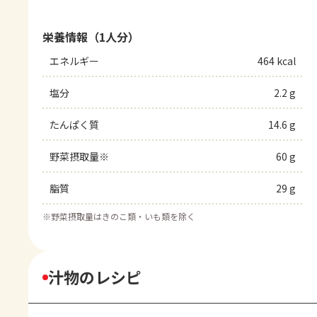
栄養情報（1人分）
エネルギー
464 kcal
塩分
2.2 g
たんぱく質
14.6 g
野菜摂取量※
60 g
脂質
29 g
※
野菜摂取量はきのこ類・いも類を除く
汁物のレシピ