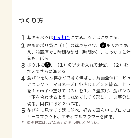
つくり方
1
紫キャベツは
せん切り
にする。ツナは油をきる。
2
厚めのポリ袋に（１）の紫キャベツ、
を入れてあ
Ａ
え、冷蔵庫で１時間ねかせ（時間外）、しっかりと汁
気をしぼる。
3
ボウルに
、（１）のツナを入れて混ぜ、（２）を
Ｂ
加えてさらに混ぜる。
4
食パンをめん棒などで薄く伸ばし、片面全体に「ピュ
アセレクト マヨネーズ」小さじ１／２を塗る。上下
を１ｃｍずつ空けて（３）を１／３量広げ、食パンの
上下を合わせるように丸めてしずく形にし、３等分に
切る。同様にあと２つ作る。
5
花びらに見立てて器に並べ、好みで真ん中にブロッコ
リースプラウト、エディブルフラワーを飾る。
＊
添え野菜はお好みのものをお使いください。