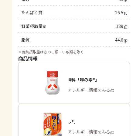
たんぱく質
26.5 g
野菜摂取量※
189 g
脂質
44.6 g
※
野菜摂取量はきのこ類・いも類を除く
商品情報
うま味調味料「味の素®」
商品・アレルギー情報をみる
「ほんだし®」
商品・アレルギー情報をみる