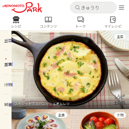
キャンセル
キャンセル
レシピ
コンテンツ
トーク
マイレシピ
レシピ
コンテンツ
ログインするとレシピを保存できます
主菜
ログイン
新規登録
主菜
人気の食材・レシピ
主食
ホーム
きゅうり
なす
トマト
とうもろこし
ピーマン
みょうが
ゴーヤ
コンテンツ
汁物
レシピ
スキレットでスパニッシュオムレツ
栄養
トーク
主食
汁物