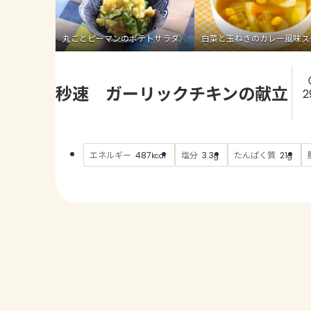
丸ごとピーマンのポテトサラダ
白菜と玉ねぎのカレー風味ス
秒速 ガーリックチキンの献立
2
エネルギー
塩分
たんぱく質
487
3.3
21
kcal
g
g