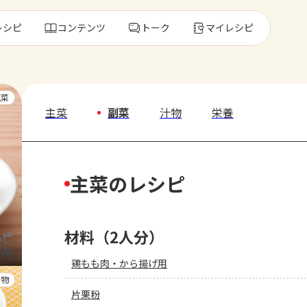
レシピ
コンテンツ
トーク
マイレシピ
レ
主菜
主菜
副菜
汁物
栄養
人気の食材・
主菜のレシピ
きゅうり
ゴーヤ
材料（2人分）
鶏もも肉・から揚げ用
汁物
片栗粉