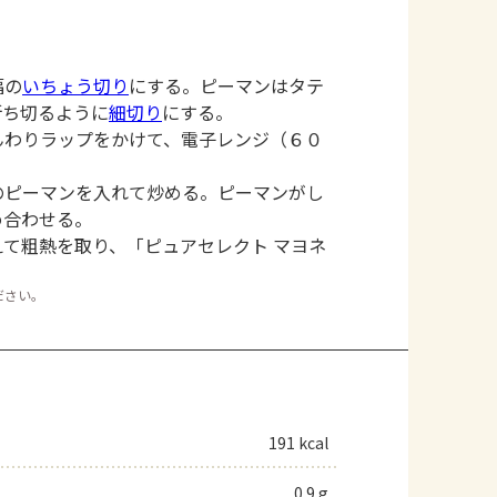
幅の
いちょう切り
にする。ピーマンはタテ
断ち切るように
細切り
にする。
んわりラップをかけて、電子レンジ（６０
のピーマンを入れて炒める。ピーマンがし
め合わせる。
て粗熱を取り、「ピュアセレクト マヨネ
ださい。
191 kcal
0.9 g