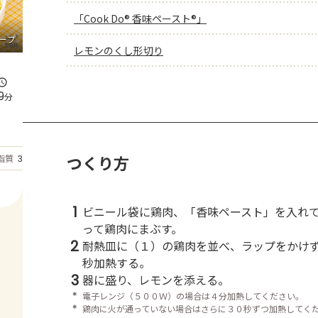
「Cook Do® 香味ペースト®」
ープ
レモンのくし形切り
9
分
もっと見る
つくり方
脂質
33.5
g
1
ビニール袋に鶏肉、「香味ペースト」を入れ
って鶏肉にまぶす。
2
耐熱皿に（１）の鶏肉を並べ、ラップをかけ
秒加熱する。
3
器に盛り、レモンを添える。
＊
電子レンジ（５００Ｗ）の場合は４分加熱してください。
＊
鶏肉に火が通っていない場合はさらに３０秒ずつ加熱してく