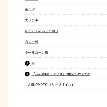
玉ねぎ
エリンギ
にんにくのみじん切り
カレー粉
ホールコーン缶
水
A
「味の素KKコンソメ」<塩分ひかえめ>
A
「AJINOMOTO オリーブオイル」