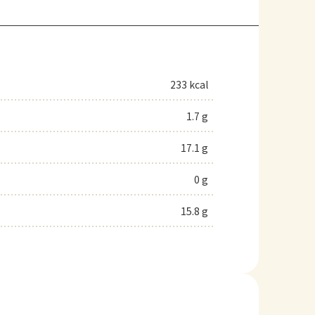
233 kcal
1.7 g
17.1 g
0 g
15.8 g