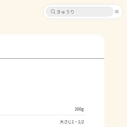
キャンセル
キャンセル
シピ
コンテンツ
ログインするとレシピを保存できます
ログイン
新規登録
レシピ
ホーム
なす
トマト
とうもろこし
ピーマン
みょうが
コンテンツ
レシピ
200g
トーク
大さじ1・1/2