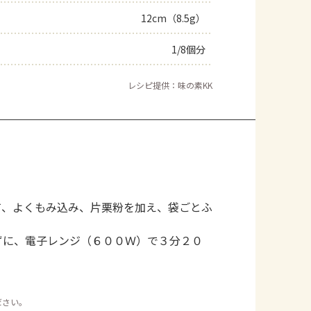
12cm（8.5g）
よくあるお問い合わせ
1/8個分
お買い物
レシピ提供：味の素KK
AJINOMOTO PARK とは
て、よくもみ込み、片栗粉を加え、袋ごとふ
ずに、電子レンジ（６００Ｗ）で３分２０
ださい。