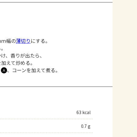
ｍｍ幅の
薄切り
にする。
る。
かけ、香りが出たら、
を加えて炒める。
、
、コーンを加えて煮る。
Ａ
63 kcal
0.7 g