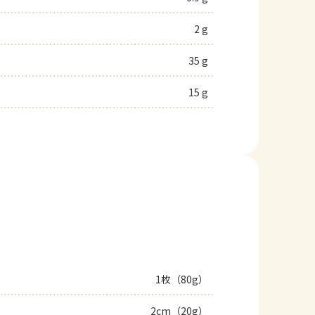
2 g
35 g
15 g
1枚（80g）
2cm（20g）