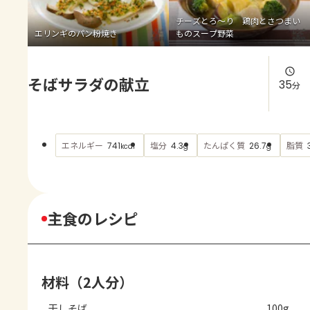
よくあるお問い合わせ
チーズとろ～り 鶏肉とさつまい
エリンギのパン粉焼き
ものスープ野菜
お買い物
そばサラダの献立
AJINOMOTO PARK とは
35
分
エネルギー
塩分
たんぱく質
脂質
741
4.3
26.7
kcal
g
g
主食のレシピ
材料（2人分）
干しそば
100g