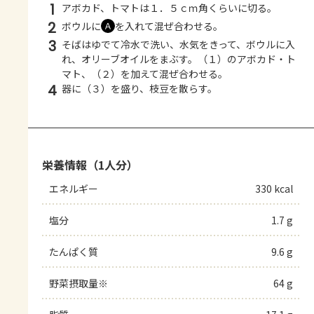
1
アボカド、トマトは１．５ｃｍ角くらいに切る。
2
ボウルに
を入れて混ぜ合わせる。
Ａ
3
そばはゆでて冷水で洗い、水気をきって、ボウルに入
れ、オリーブオイルをまぶす。（１）のアボカド・ト
マト、（２）を加えて混ぜ合わせる。
4
器に（３）を盛り、枝豆を散らす。
栄養情報（1人分）
エネルギー
330 kcal
塩分
1.7 g
たんぱく質
9.6 g
野菜摂取量※
64 g