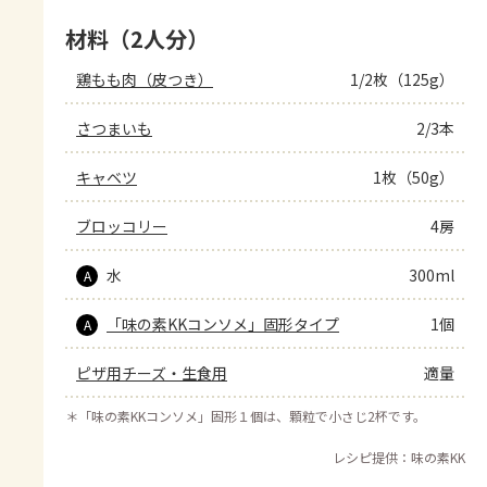
材料（2人分）
鶏もも肉（皮つき）
1/2枚（125g）
さつまいも
2/3本
キャベツ
1枚（50g）
ブロッコリー
4房
水
300ml
A
「味の素KKコンソメ」固形タイプ
1個
A
ピザ用チーズ・生食用
適量
＊
「味の素KKコンソメ」固形１個は、顆粒で小さじ2杯です。
レシピ提供：味の素KK