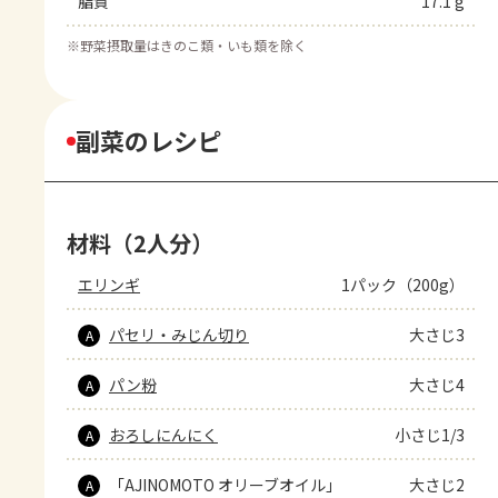
脂質
17.1 g
※
野菜摂取量はきのこ類・いも類を除く
副菜のレシピ
材料（2人分）
エリンギ
1パック（200g）
パセリ・みじん切り
大さじ3
A
パン粉
大さじ4
A
おろしにんにく
小さじ1/3
A
「AJINOMOTO オリーブオイル」
大さじ2
A