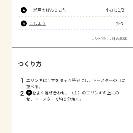
「瀬戸のほんじお®」
小さじ1/2
A
こしょう
少々
A
レシピ提供：味の素KK
つくり方
1
エリンギは１本をタテ４等分にし、トースターの皿に
並べる。
2
をよく混ぜ合わせ、（１）のエリンギの上にの
Ａ
せ、トースターで約５分焼く。