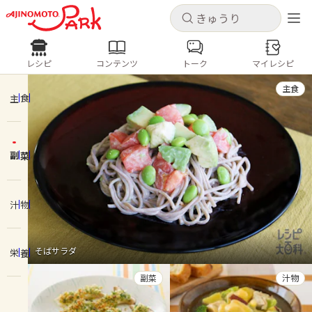
キャンセル
キャンセル
レシピ
コンテンツ
トーク
マイレシピ
レシピ
コンテンツ
ログインするとレシピを保存できます
主食
ログイン
新規登録
主食
人気の食材・レシピ
副菜
ホーム
きゅうり
なす
トマト
とうもろこし
ピーマン
みょうが
ゴーヤ
コンテンツ
汁物
レシピ
そばサラダ
栄養
トーク
副菜
汁物