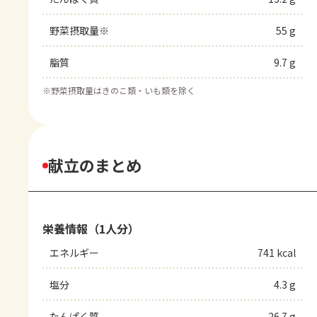
野菜摂取量※
55 g
脂質
9.7 g
※
野菜摂取量はきのこ類・いも類を除く
献立のまとめ
栄養情報（1人分）
エネルギー
741 kcal
塩分
4.3 g
たんぱく質
26.7 g