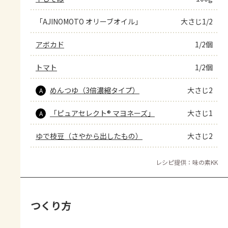
「AJINOMOTO オリーブオイル」
大さじ1/2
アボカド
1/2個
トマト
1/2個
めんつゆ（3倍濃縮タイプ）
大さじ2
A
「ピュアセレクト® マヨネーズ」
大さじ1
A
ゆで枝豆（さやから出したもの）
大さじ2
レシピ提供：味の素KK
つくり方