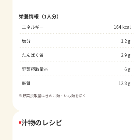
栄養情報（1人分）
エネルギー
164 kcal
塩分
1.2 g
たんぱく質
3.9 g
野菜摂取量※
6 g
脂質
12.8 g
※
野菜摂取量はきのこ類・いも類を除く
汁物のレシピ