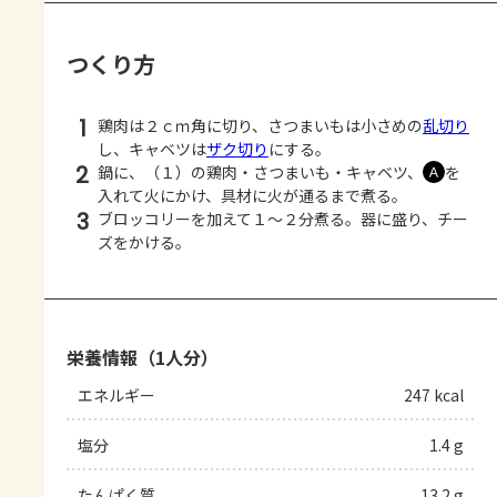
つくり方
1
鶏肉は２ｃｍ角に切り、さつまいもは小さめの
乱切り
し、キャベツは
ザク切り
にする。
2
鍋に、（１）の鶏肉・さつまいも・キャベツ、
を
Ａ
入れて火にかけ、具材に火が通るまで煮る。
3
ブロッコリーを加えて１～２分煮る。器に盛り、チー
ズをかける。
栄養情報（1人分）
エネルギー
247 kcal
塩分
1.4 g
たんぱく質
13.2 g