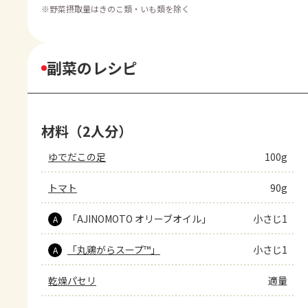
※
野菜摂取量はきのこ類・いも類を除く
副菜のレシピ
材料（2人分）
ゆでだこの足
100g
トマト
90g
「AJINOMOTO オリーブオイル」
小さじ1
A
「丸鶏がらスープ™」
小さじ1
A
乾燥パセリ
適量