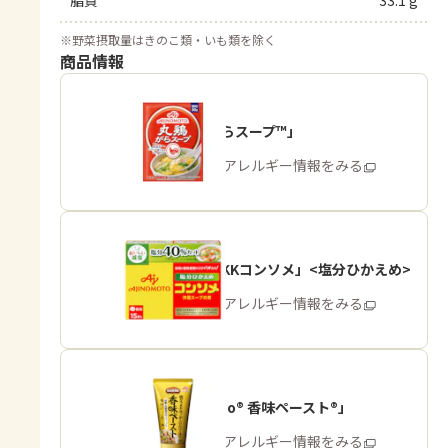
脂質
33.1 g
※
野菜摂取量はきのこ類・いも類を除く
商品情報
「丸鶏がらスープ™」
商品・アレルギー情報をみる
「味の素KKコンソメ」<塩分ひかえめ>
商品・アレルギー情報をみる
「Cook Do® 香味ペースト®」
商品・アレルギー情報をみる