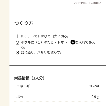
レシピ提供：味の素KK
つくり方
1
たこ、トマトはひと口大に切る。
2
ボウルに（１）のたこ・トマト、
を入れてあえ
Ａ
る。
3
器に盛り、パセリを散らす。
栄養情報（1人分）
エネルギー
78 kcal
塩分
0.9 g