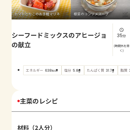
よくあるお問い合わせ
トマトとたこのお手軽マリネ
根菜のコンソメスープ
お買い物
シーフードミックスのアヒージョ
AJINOMOTO PARK とは
35
分
の献立
(時間外を除
く)
エネルギー
塩分
たんぱく質
脂質
638
5.8
31.7
kcal
g
g
主菜のレシピ
材料（2人分）