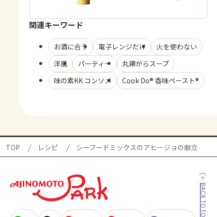
関連キーワード
お酒に合う
電子レンジだけ
火を使わない
洋風
パーティー
丸鶏がらスープ
味の素KK コンソメ
Cook Do® 香味ペースト®
TOP
レシピ
シーフードミックスのアヒージョの献立
BACK TO TOP