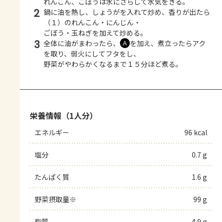
れんこん、ごぼうは水にさらして水気をきる。
2
鍋に油を熱し、しょうがを入れて炒め、香りが出たら
（１）のれんこん・にんじん・
ごぼう・玉ねぎを加えて炒める。
3
全体に油がまわったら、
を加え、煮立ったらアク
Ａ
を取り、弱火にしてフタをし、
野菜がやわらかくなるまで１５分ほど煮る。
栄養情報（1人分）
エネルギー
96 kcal
塩分
0.7 g
たんぱく質
1.6 g
野菜摂取量※
99 g
脂質
4.9 g