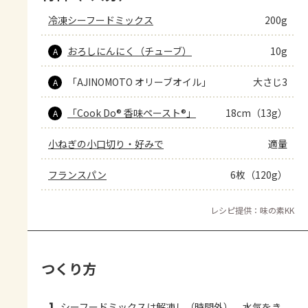
冷凍シーフードミックス
200g
おろしにんにく（チューブ）
10g
A
「AJINOMOTO オリーブオイル」
大さじ3
A
「Cook Do® 香味ペースト®」
18cm（13g）
A
小ねぎの小口切り・好みで
適量
フランスパン
6枚（120g）
レシピ提供：味の素KK
つくり方
シーフードミックスは解凍し（時間外）、水気をき