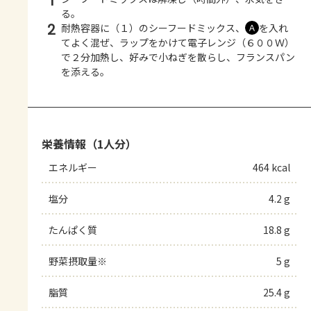
1
る。
2
耐熱容器に（１）のシーフードミックス、
を入れ
Ａ
てよく混ぜ、ラップをかけて電子レンジ（６００Ｗ）
で２分加熱し、好みで小ねぎを散らし、フランスパン
を添える。
栄養情報（1人分）
エネルギー
464 kcal
塩分
4.2 g
たんぱく質
18.8 g
野菜摂取量※
5 g
脂質
25.4 g