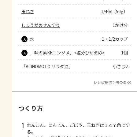
玉ねぎ
1/4個（50g）
しょうがのせん切り
1かけ分
水
1・1/2カップ
A
「味の素KKコンソメ」<塩分ひかえめ>
1個
A
「AJINOMOTO サラダ油」
小さじ2
レシピ提供：味の素KK
つくり方
1
れんこん、にんじん、ごぼう、玉ねぎは１ｃｍ角に切
る。