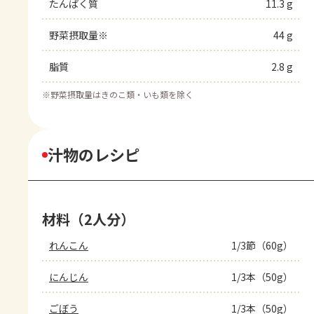
たんぱく質
11.3 g
野菜摂取量※
44 g
脂質
2.8 g
※
野菜摂取量はきのこ類・いも類を除く
汁物のレシピ
材料（2人分）
れんこん
1/3節（60g）
にんじん
1/3本（50g）
ごぼう
1/3本（50g）