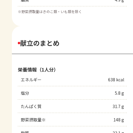
※
野菜摂取量はきのこ類・いも類を除く
献立のまとめ
栄養情報（1人分）
エネルギー
638 kcal
塩分
5.8 g
たんぱく質
31.7 g
野菜摂取量※
148 g