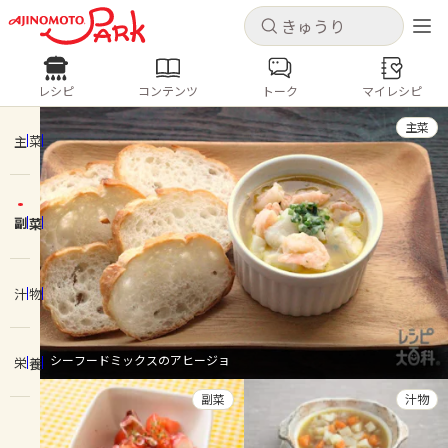
キャンセル
キャンセル
レシピ
コンテンツ
トーク
マイレシピ
レシピ
コンテンツ
ログインするとレシピを保存できます
主菜
ログイン
新規登録
主菜
人気の食材・レシピ
副菜
ホーム
きゅうり
なす
トマト
とうもろこし
ピーマン
みょうが
ゴーヤ
コンテンツ
汁物
レシピ
シーフードミックスのアヒージョ
栄養
トーク
副菜
汁物