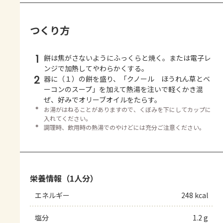
つくり方
1
餅は焦がさないようにふっくらと焼く。または電子レ
ンジで加熱してやわらかくする。
2
器に（１）の餅を盛り、「クノール ほうれん草とベ
ーコンのスープ」を加えて熱湯を注いで軽くかき混
ぜ、好みでオリーブオイルをたらす。
＊
お湯がはねることがありますので、くぼみを下にしてカップに
入れてください。
＊
調理時、飲用時の熱湯でのやけどには充分ご注意ください。
栄養情報（1人分）
エネルギー
248 kcal
塩分
1.2 g