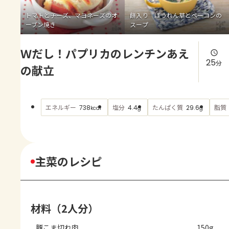
よくあるお問い合わせ
トマトとチーズ、マヨネーズのオ
餅入り ほうれん草とベーコンの
ーブン焼き
スープ
お買い物
Ｗだし！パプリカのレンチンあえ
AJINOMOTO PARK とは
25
分
の献立
エネルギー
塩分
たんぱく質
脂質
738
4.4
29.6
kcal
g
g
主菜のレシピ
材料（2人分）
豚こま切れ肉
150g