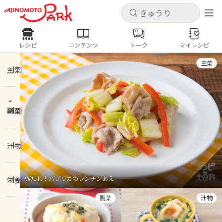
キャンセル
キャンセル
レシピ
コンテンツ
トーク
マイレシピ
レシピ
コンテンツ
ログインするとレシピを保存できます
主菜
ログイン
新規登録
主菜
人気の食材・レシピ
副菜
ホーム
きゅうり
なす
トマト
とうもろこし
ピーマン
みょうが
ゴーヤ
コンテンツ
汁物
レシピ
Ｗだし！パプリカのレンチンあえ
栄養
トーク
副菜
汁物