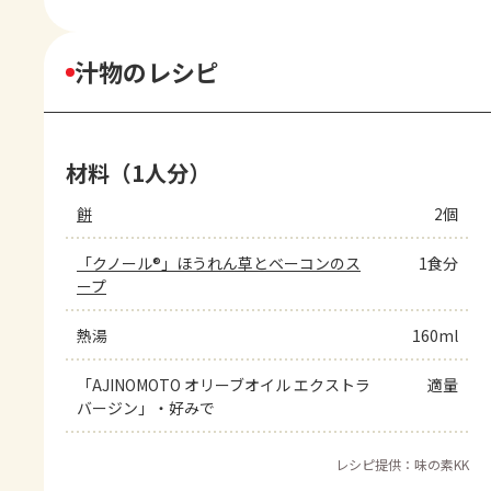
汁物のレシピ
材料（1人分）
餅
2個
「クノール®」ほうれん草とベーコンのス
1食分
ープ
熱湯
160ml
「AJINOMOTO オリーブオイル エクストラ
適量
バージン」・好みで
レシピ提供：味の素KK