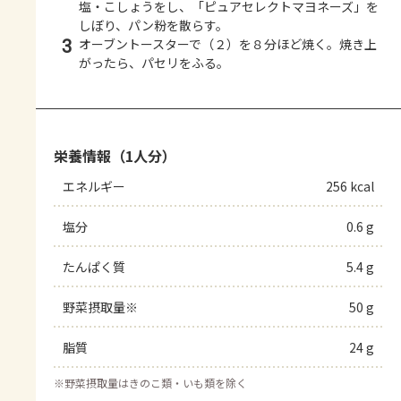
塩・こしょうをし、「ピュアセレクトマヨネーズ」を
しぼり、パン粉を散らす。
3
オーブントースターで（２）を８分ほど焼く。焼き上
がったら、パセリをふる。
栄養情報（1人分）
エネルギー
256 kcal
塩分
0.6 g
たんぱく質
5.4 g
野菜摂取量※
50 g
脂質
24 g
※
野菜摂取量はきのこ類・いも類を除く