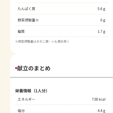
たんぱく質
5.6 g
野菜摂取量※
0 g
脂質
1.7 g
※
野菜摂取量はきのこ類・いも類を除く
献立のまとめ
栄養情報（1人分）
エネルギー
738 kcal
塩分
4.4 g