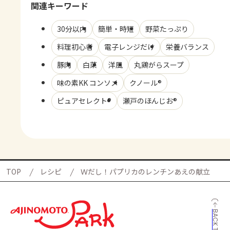
関連キーワード
30分以内
簡単・時短
野菜たっぷり
料理初心者
電子レンジだけ
栄養バランス
豚肉
白菜
洋風
丸鶏がらスープ
味の素KK コンソメ
クノール®
ピュアセレクト®
瀬戸のほんじお®
TOP
レシピ
Ｗだし！パプリカのレンチンあえの献立
BACK TO TOP