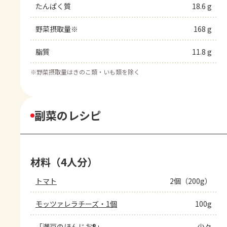
たんぱく質
18.6 g
野菜摂取量※
168 g
脂質
11.8 g
※
野菜摂取量はきのこ類・いも類を除く
副菜のレシピ
材料（4人分）
トマト
2個（200g）
モッツァレラチーズ・1個
100g
「瀬戸のほんじお®」
少々