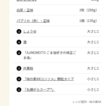
白菜・正味
2枚（200g）
パプリカ（赤）・正味
1個（135g）
しょうゆ
大さじ1
A
酒
大さじ1
A
「AJINOMOTO ごま油好きの純正ご
大さじ1
A
ま油」
片栗粉
大さじ1
A
「味の素KKコンソメ」顆粒タイプ
小さじ1
A
「丸鶏がらスープ™」
小さじ1
A
レシピ提供：味の素KK