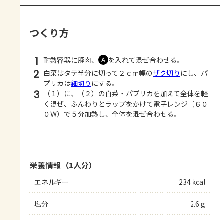
つくり方
1
耐熱容器に豚肉、
を入れて混ぜ合わせる。
Ａ
2
白菜はタテ半分に切って２ｃｍ幅の
ザク切り
にし、パ
プリカは
細切り
にする。
3
（１）に、（２）の白菜・パプリカを加えて全体を軽
く混ぜ、ふんわりとラップをかけて電子レンジ（６０
０Ｗ）で５分加熱し、全体を混ぜ合わせる。
栄養情報（1人分）
エネルギー
234 kcal
塩分
2.6 g