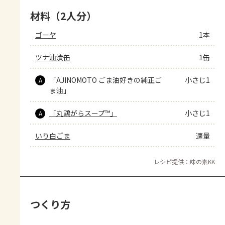
材料（2人分）
ゴーヤ
1本
ツナ油漬缶
1缶
「AJINOMOTO ごま油好きの純正ご
小さじ1
A
ま油」
「丸鶏がらスープ™」
小さじ1
A
いり白ごま
適量
レシピ提供：味の素KK
つくり方