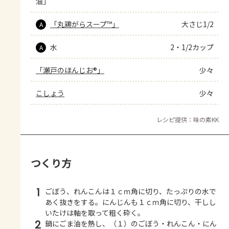
油」
「丸鶏がらスープ™」
大さじ1/2
A
水
2・1/2カップ
A
「瀬戸のほんじお®」
少々
こしょう
少々
レシピ提供：味の素KK
つくり方
1
ごぼう、れんこんは１ｃｍ角に切り、たっぷりの水で
あく抜きをする。にんじんも１ｃｍ角に切り、干しし
いたけは軸を取って粗く砕く。
2
鍋にごま油を熱し、（１）のごぼう・れんこん・にん