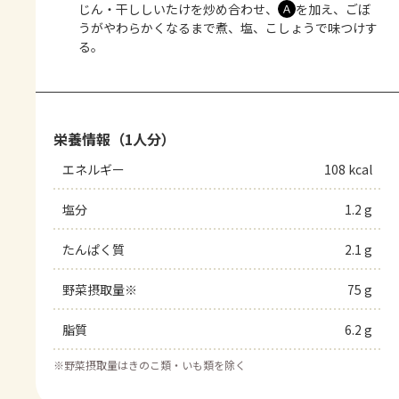
じん・干ししいたけを炒め合わせ、
を加え、ごぼ
Ａ
うがやわらかくなるまで煮、塩、こしょうで味つけす
る。
栄養情報（1人分）
エネルギー
108 kcal
塩分
1.2 g
たんぱく質
2.1 g
野菜摂取量※
75 g
脂質
6.2 g
※
野菜摂取量はきのこ類・いも類を除く