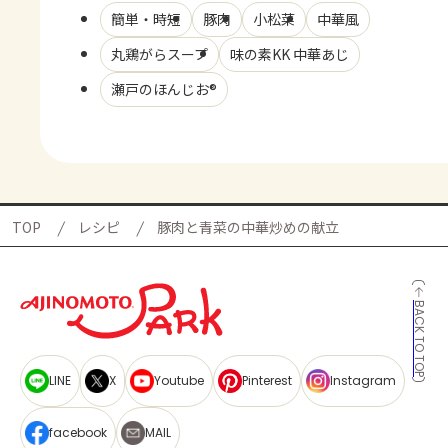
簡単・時短
豚肉
小松菜
中華風
丸鶏がらスープ
味の素KK 中華あじ
瀬戸のほんじお®
TOP
レシピ
豚肉と青菜の中華炒めの献立
BACK TO TOP
LINE
X
Youtube
Pinterest
Instagram
facebook
MAIL