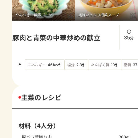
よくあるお問い合わせ
やみつき！無限ゴーヤ
繊維たっぷり根菜スープ
お買い物
豚肉と青菜の中華炒めの献立
AJINOMOTO PARK とは
35
分
エネルギー
塩分
たんぱく質
脂質
461
2.8
19
37.
kcal
g
g
主菜のレシピ
材料（4人分）
豚バラ薄切り肉
200g