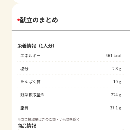
献立のまとめ
栄養情報（1人分）
エネルギー
461 kcal
塩分
2.8 g
たんぱく質
19 g
野菜摂取量※
224 g
脂質
37.1 g
※
野菜摂取量はきのこ類・いも類を除く
商品情報