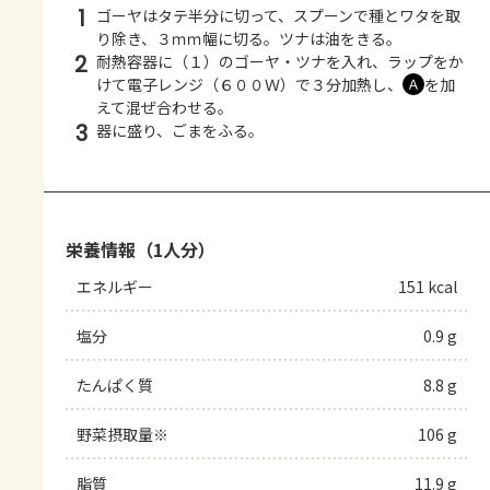
1
ゴーヤはタテ半分に切って、スプーンで種とワタを取
り除き、３ｍｍ幅に切る。ツナは油をきる。
2
耐熱容器に（１）のゴーヤ・ツナを入れ、ラップをか
けて電子レンジ（６００Ｗ）で３分加熱し、
を加
Ａ
えて混ぜ合わせる。
3
器に盛り、ごまをふる。
栄養情報（1人分）
エネルギー
151 kcal
塩分
0.9 g
たんぱく質
8.8 g
野菜摂取量※
106 g
脂質
11.9 g