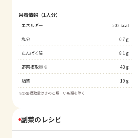
栄養情報（1人分）
エネルギー
202 kcal
塩分
0.7 g
たんぱく質
8.1 g
野菜摂取量※
43 g
脂質
19 g
※
野菜摂取量はきのこ類・いも類を除く
副菜のレシピ