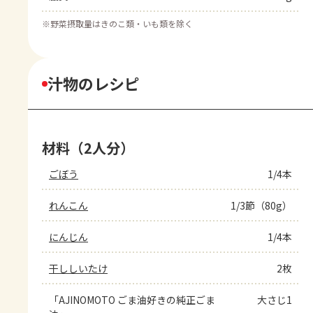
※
野菜摂取量はきのこ類・いも類を除く
汁物のレシピ
材料（2人分）
ごぼう
1/4本
れんこん
1/3節（80g）
にんじん
1/4本
干ししいたけ
2枚
「AJINOMOTO ごま油好きの純正ごま
大さじ1