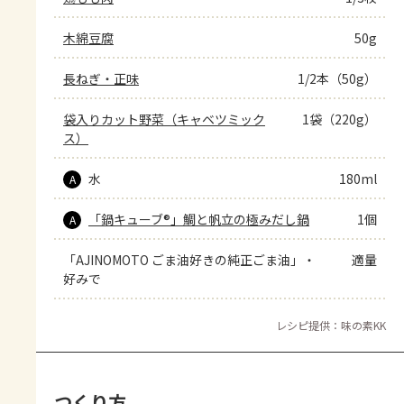
木綿豆腐
50g
長ねぎ・正味
1/2本（50g）
袋入りカット野菜（キャベツミック
1袋（220g）
ス）
水
180ml
A
「鍋キューブ®」鯛と帆立の極みだし鍋
1個
A
「AJINOMOTO ごま油好きの純正ごま油」・
適量
好みで
レシピ提供：味の素KK
つくり方