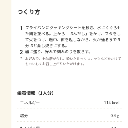
つくり方
1
フライパンにクッキングシートを敷き、水にくぐらせ
た餅を並べる。上から「ほんだし」をかけ、フタをし
て火をつけ、途中、餅を返しながら、火が通るまで５
分ほど蒸し焼きにする。
2
器に盛り、好みで刻みのりを散らす。
＊
お好みで、七味唐がらし、砕いたミックスナッツなどをかけて
もおいしくお召し上がりいただけます。
栄養情報（1人分）
エネルギー
114 kcal
塩分
0.4 g