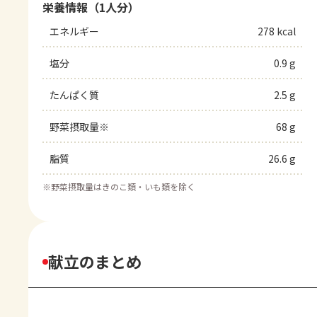
栄養情報（1人分）
エネルギー
278 kcal
塩分
0.9 g
たんぱく質
2.5 g
野菜摂取量※
68 g
脂質
26.6 g
※
野菜摂取量はきのこ類・いも類を除く
献立のまとめ