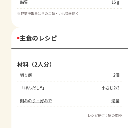
脂質
15 g
※
野菜摂取量はきのこ類・いも類を除く
主食のレシピ
材料（2人分）
切り餅
2個
「ほんだし®」
小さじ2/3
刻みのり・好みで
適量
レシピ提供：味の素KK