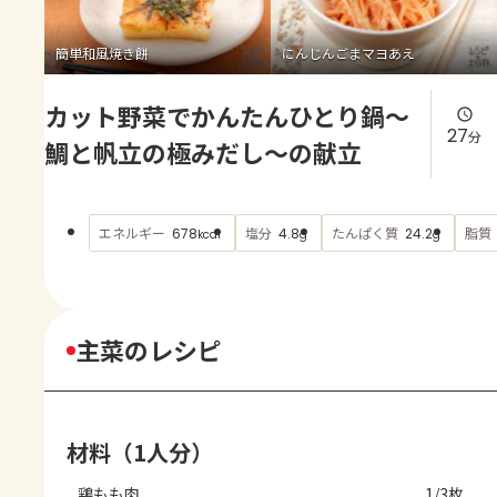
よくあるお問い合わせ
簡単和風焼き餅
にんじんごまマヨあえ
お買い物
カット野菜でかんたんひとり鍋～
AJINOMOTO PARK とは
27
分
鯛と帆立の極みだし～の献立
エネルギー
塩分
たんぱく質
脂質
678
4.8
24.2
kcal
g
g
主菜のレシピ
材料（1人分）
鶏もも肉
1/3枚