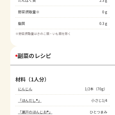
たんぱく質
2.3 g
野菜摂取量※
0 g
脂質
0.3 g
※
野菜摂取量はきのこ類・いも類を除く
副菜のレシピ
材料（1人分）
にんじん
1/2本（70g）
「ほんだし®」
小さじ1/4
「瀬戸のほんじお®」
ひとつまみ