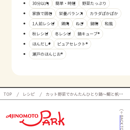
30分以内
簡単・時短
野菜たっぷり
家族で囲む
栄養バランス
カラダぽかぽか
1人前レシピ
鶏肉
ねぎ
鍋物
和風
秋レシピ
冬レシピ
鍋キューブ®
ほんだし®
ピュアセレクト®
瀬戸のほんじお®
TOP
レシピ
カット野菜でかんたんひとり鍋～鯛と帆立の極みだし～の献立
BACK TO TOP