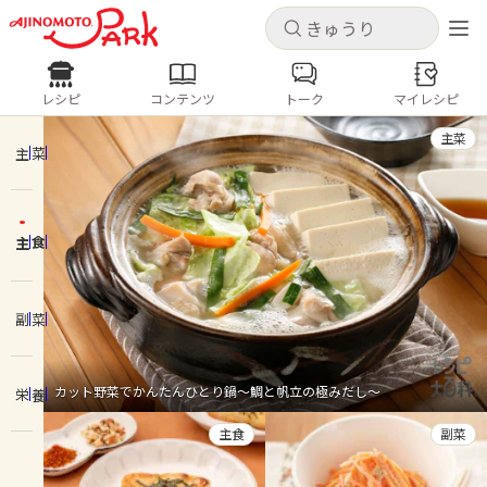
キャンセル
キャンセル
レシピ
コンテンツ
トーク
マイレシピ
レシピ
コンテンツ
ログインするとレシピを保存できます
主菜
ログイン
新規登録
主菜
人気の食材・レシピ
主食
ホーム
きゅうり
なす
トマト
とうもろこし
ピーマン
みょうが
ゴーヤ
コンテンツ
副菜
レシピ
カット野菜でかんたんひとり鍋～鯛と帆立の極みだし～
栄養
トーク
主食
副菜