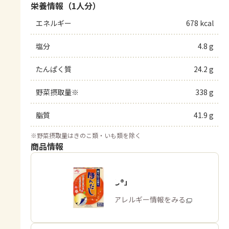
栄養情報（1人分）
エネルギー
678 kcal
塩分
4.8 g
たんぱく質
24.2 g
野菜摂取量※
338 g
脂質
41.9 g
※
野菜摂取量はきのこ類・いも類を除く
商品情報
「ほんだし®」
商品・アレルギー情報をみる