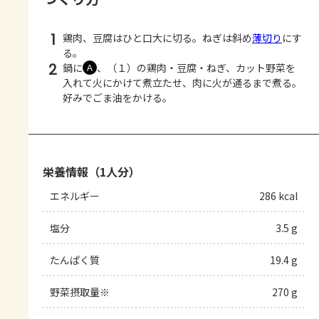
1
鶏肉、豆腐はひと口大に切る。ねぎは斜め
薄切り
にす
る。
2
鍋に
、（１）の鶏肉・豆腐・ねぎ、カット野菜を
Ａ
入れて火にかけて煮立たせ、肉に火が通るまで煮る。
好みでごま油をかける。
栄養情報（1人分）
エネルギー
286 kcal
塩分
3.5 g
たんぱく質
19.4 g
野菜摂取量※
270 g