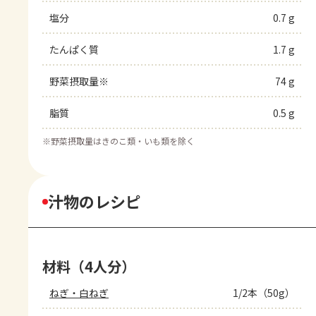
塩分
0.7 g
たんぱく質
1.7 g
野菜摂取量※
74 g
脂質
0.5 g
※
野菜摂取量はきのこ類・いも類を除く
汁物のレシピ
材料（4人分）
ねぎ・白ねぎ
1/2本（50g）