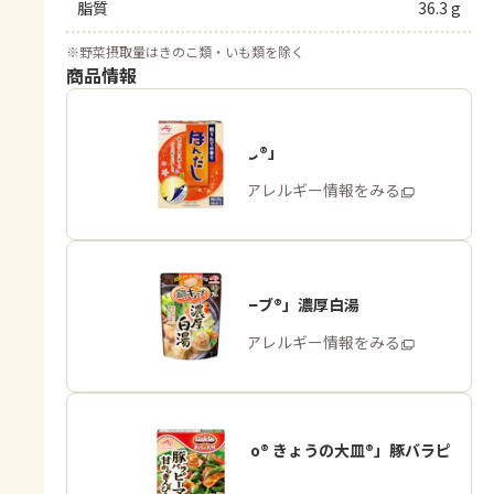
脂質
36.3 g
※
野菜摂取量はきのこ類・いも類を除く
商品情報
「ほんだし®」
商品・アレルギー情報をみる
「鍋キューブ®」濃厚白湯
商品・アレルギー情報をみる
「Cook Do® きょうの大皿®」豚バラピ
ーマン用