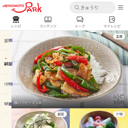
キャンセル
キャンセル
レシピ
コンテンツ
トーク
マイレシピ
レシピ
コンテンツ
ログインするとレシピを保存できます
主食
ログイン
新規登録
主食
人気の食材・レシピ
副菜
ホーム
きゅうり
なす
トマト
とうもろこし
ピーマン
みょうが
ゴーヤ
コンテンツ
汁物
レシピ
豚バラピーマン丼
栄養
トーク
副菜
汁物