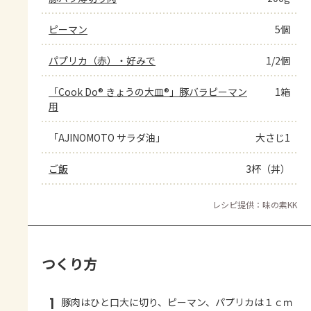
ピーマン
5個
パプリカ（赤）・好みで
1/2個
「Cook Do® きょうの大皿®」豚バラピーマン
1箱
用
「AJINOMOTO サラダ油」
大さじ1
ご飯
3杯（丼）
レシピ提供：味の素KK
つくり方
1
豚肉はひと口大に切り、ピーマン、パプリカは１ｃｍ