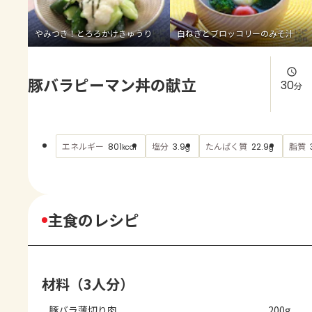
よくあるお問い合わせ
やみつき！とろろかけきゅうり
白ねぎとブロッコリーのみそ汁
お買い物
豚バラピーマン丼の献立
AJINOMOTO PARK とは
30
分
エネルギー
塩分
たんぱく質
脂質
801
3.9
22.9
kcal
g
g
主食のレシピ
材料（3人分）
豚バラ薄切り肉
200g