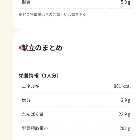
脂質
5.8 g
※
野菜摂取量はきのこ類・いも類を除く
献立のまとめ
栄養情報（1人分）
エネルギー
801 kcal
塩分
3.9 g
たんぱく質
22.9 g
野菜摂取量※
201 g