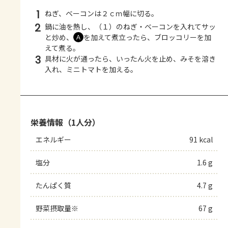
1
ねぎ、ベーコンは２ｃｍ幅に切る。
2
鍋に油を熱し、（１）のねぎ・ベーコンを入れてサッ
と炒め、
を加えて煮立ったら、ブロッコリーを加
Ａ
えて煮る。
3
具材に火が通ったら、いったん火を止め、みそを溶き
入れ、ミニトマトを加える。
栄養情報（1人分）
エネルギー
91 kcal
塩分
1.6 g
たんぱく質
4.7 g
野菜摂取量※
67 g