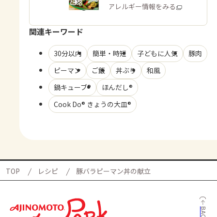
商品・アレルギー情報をみる
関連キーワード
30分以内
簡単・時短
子どもに人気
豚肉
ピーマン
ご飯
丼ぶり
和風
鍋キューブ®
ほんだし®
Cook Do® きょうの大皿®
TOP
レシピ
豚バラピーマン丼の献立