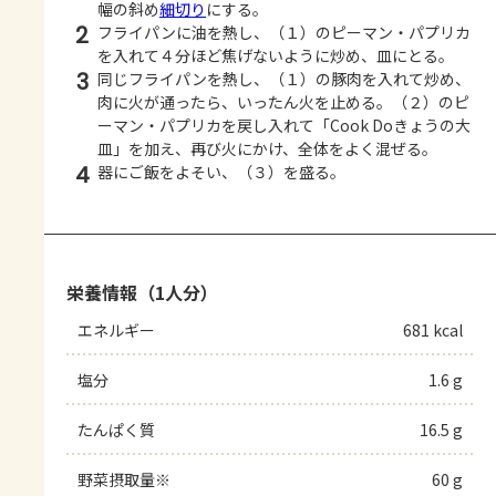
幅の斜め
細切り
にする。
2
フライパンに油を熱し、（１）のピーマン・パプリカ
を入れて４分ほど焦げないように炒め、皿にとる。
3
同じフライパンを熱し、（１）の豚肉を入れて炒め、
肉に火が通ったら、いったん火を止める。（２）のピ
ーマン・パプリカを戻し入れて「Cook Doきょうの大
皿」を加え、再び火にかけ、全体をよく混ぜる。
4
器にご飯をよそい、（３）を盛る。
栄養情報（1人分）
エネルギー
681 kcal
塩分
1.6 g
たんぱく質
16.5 g
野菜摂取量※
60 g