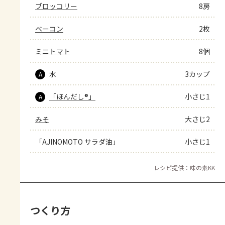
ブロッコリー
8房
ベーコン
2枚
ミニトマト
8個
水
3カップ
A
「ほんだし®」
小さじ1
A
みそ
大さじ2
「AJINOMOTO サラダ油」
小さじ1
レシピ提供：味の素KK
つくり方