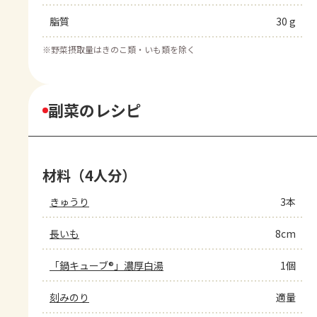
脂質
30 g
※
野菜摂取量はきのこ類・いも類を除く
副菜のレシピ
材料（4人分）
きゅうり
3本
長いも
8cm
「鍋キューブ®」濃厚白湯
1個
刻みのり
適量