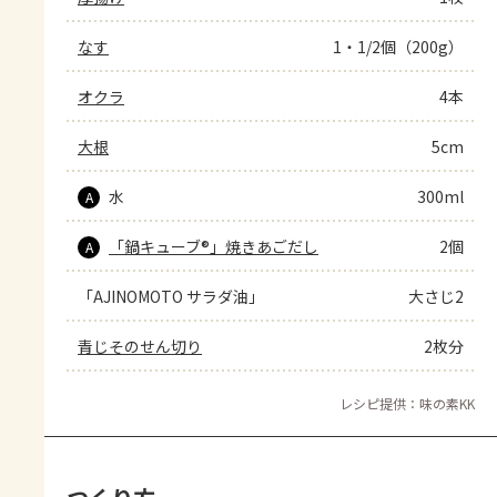
なす
1・1/2個（200g）
オクラ
4本
大根
5cm
水
300ml
A
「鍋キューブ®」焼きあごだし
2個
A
「AJINOMOTO サラダ油」
大さじ2
青じそのせん切り
2枚分
レシピ提供：味の素KK