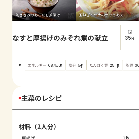
よくあるお問い合わせ
鶏ささみのあごだし茶漬け
玉ねぎとツナのサッとあえ
お買い物
なすと厚揚げのみぞれ煮の献立
AJINOMOTO PARK とは
35
分
エネルギー
塩分
たんぱく質
脂質
687
5
25.1
30
kcal
g
g
主菜のレシピ
材料（2人分）
厚揚げ
1枚