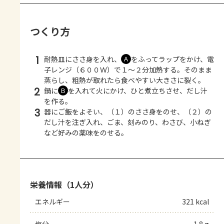
つくり方
1
耐熱皿にささ身を入れ、
をふってラップをかけ、電
Ａ
子レンジ（６００Ｗ）で１～２分加熱する。そのまま
蒸らし、粗熱が取れたら食べやすい大きさに裂く。
2
鍋に
を入れて火にかけ、ひと煮立ちさせ、だし汁
Ｂ
を作る。
3
器にご飯をよそい、（１）のささ身をのせ、（２）の
だし汁を注ぎ入れ、ごま、刻みのり、わさび、小ねぎ
など好みの薬味をのせる。
栄養情報（1人分）
エネルギー
321 kcal