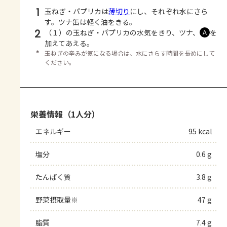
1
玉ねぎ・パプリカは
薄切り
にし、それぞれ水にさら
す。ツナ缶は軽く油をきる。
2
（１）の玉ねぎ・パプリカの水気をきり、ツナ、
を
Ａ
加えてあえる。
＊
玉ねぎの辛みが気になる場合は、水にさらす時間を長めにして
ください。
栄養情報（1人分）
エネルギー
95 kcal
塩分
0.6 g
たんぱく質
3.8 g
野菜摂取量※
47 g
脂質
7.4 g