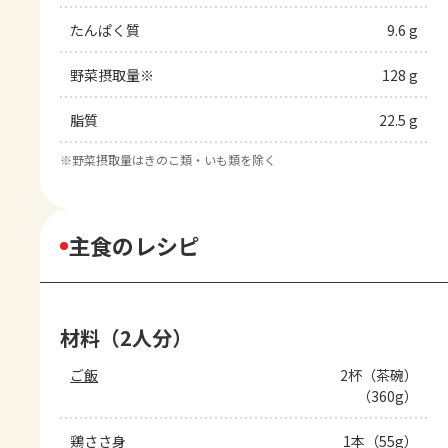
たんぱく質
9.6 g
野菜摂取量※
128 g
脂質
22.5 g
※
野菜摂取量はきのこ類・いも類を除く
主食のレシピ
材料（2人分）
ご飯
2杯（茶碗）
（360g）
鶏ささ身
1本（55g）