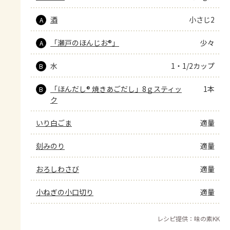
酒
小さじ2
A
「瀬戸のほんじお®」
少々
A
水
1・1/2カップ
B
「ほんだし® 焼きあごだし」8ｇスティッ
1本
B
ク
いり白ごま
適量
刻みのり
適量
おろしわさび
適量
小ねぎの小口切り
適量
レシピ提供：味の素KK