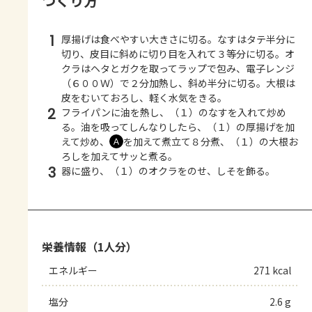
つくり方
1
厚揚げは食べやすい大きさに切る。なすはタテ半分に
切り、皮目に斜めに切り目を入れて３等分に切る。オ
クラはヘタとガクを取ってラップで包み、電子レンジ
（６００Ｗ）で２分加熱し、斜め半分に切る。大根は
皮をむいておろし、軽く水気をきる。
2
フライパンに油を熱し、（１）のなすを入れて炒め
る。油を吸ってしんなりしたら、（１）の厚揚げを加
えて炒め、
を加えて煮立て８分煮、（１）の大根お
Ａ
ろしを加えてサッと煮る。
3
器に盛り、（１）のオクラをのせ、しそを飾る。
栄養情報（1人分）
エネルギー
271 kcal
塩分
2.6 g