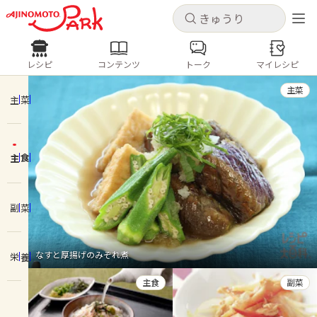
キャンセル
キャンセル
レシピ
コンテンツ
トーク
マイレシピ
レシピ
コンテンツ
ログインするとレシピを保存できます
主菜
ログイン
新規登録
主菜
人気の食材・レシピ
主食
ホーム
きゅうり
なす
トマト
とうもろこし
ピーマン
みょうが
ゴーヤ
コンテンツ
副菜
レシピ
なすと厚揚げのみぞれ煮
栄養
トーク
主食
副菜