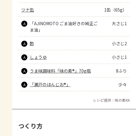
ツナ缶
1缶（65g）
「AJINOMOTO ごま油好きの純正ご
大さじ1
A
ま油」
酢
小さじ2
A
しょうゆ
小さじ1
A
うま味調味料「味の素®」70g瓶
8ふり
A
「瀬戸のほんじお®」
少々
A
レシピ提供：味の素KK
つくり方