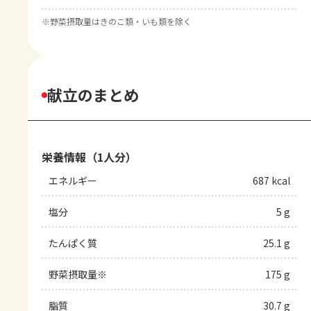
※
野菜摂取量はきのこ類・いも類を除く
献立のまとめ
栄養情報（1人分）
エネルギー
687 kcal
塩分
5 g
たんぱく質
25.1 g
野菜摂取量※
175 g
脂質
30.7 g