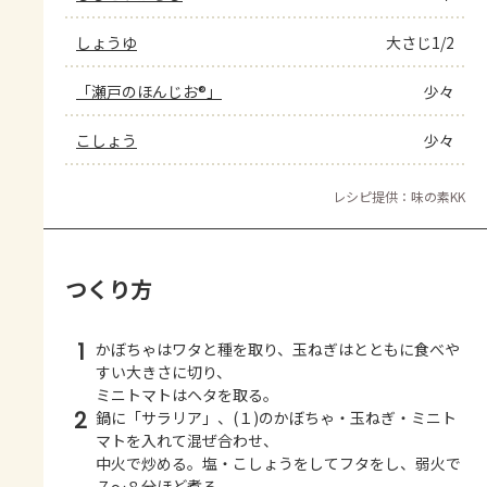
しょうゆ
大さじ1/2
「瀬戸のほんじお®」
少々
こしょう
少々
レシピ提供：味の素KK
つくり方
1
かぼちゃはワタと種を取り、玉ねぎはとともに食べや
すい大きさに切り、
ミニトマトはヘタを取る。
2
鍋に「サラリア」、(１)のかぼちゃ・玉ねぎ・ミニト
マトを入れて混ぜ合わせ、
中火で炒める。塩・こしょうをしてフタをし、弱火で
７～８分ほど煮る。