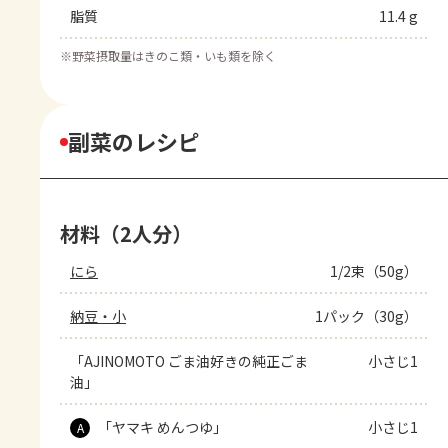
脂質
11.4 g
※
野菜摂取量はきのこ類・いも類を除く
副菜のレシピ
材料（2人分）
にら
1/2束（50g）
納豆・小
1パック（30g）
「AJINOMOTO ごま油好きの純正ごま
小さじ1
油」
「ヤマキ めんつゆ」
小さじ1
A