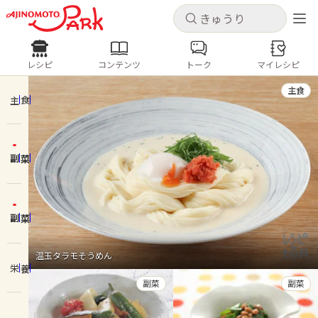
キャンセル
キャンセル
レシピ
コンテンツ
トーク
マイレシピ
レシピ
コンテンツ
ログインするとレシピを保存できます
主食
ログイン
新規登録
主食
人気の食材・レシピ
副菜
ホーム
きゅうり
なす
トマト
とうもろこし
ピーマン
みょうが
ゴーヤ
コンテンツ
副菜
レシピ
温玉タラモそうめん
栄養
トーク
副菜
副菜