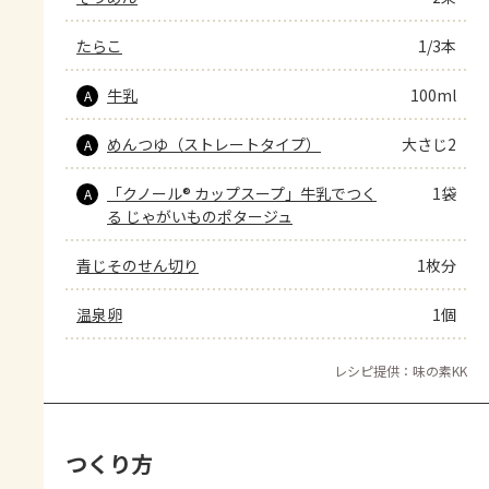
たらこ
1/3本
牛乳
100ml
A
めんつゆ（ストレートタイプ）
大さじ2
A
「クノール® カップスープ」牛乳でつく
1袋
A
る じゃがいものポタージュ
青じそのせん切り
1枚分
温泉卵
1個
レシピ提供：味の素KK
つくり方