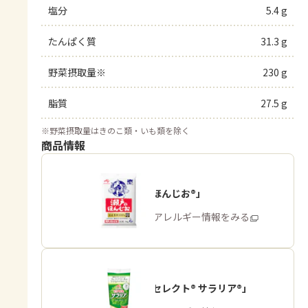
塩分
5.4 g
たんぱく質
31.3 g
野菜摂取量※
230 g
脂質
27.5 g
※
野菜摂取量はきのこ類・いも類を除く
商品情報
「瀬戸のほんじお®」
商品・アレルギー情報をみる
「ピュアセレクト® サラリア®」