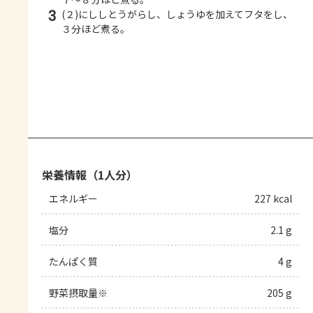
3
(２)にししとうがらし、しょうゆを加えてフタをし、
３分ほど煮る。
栄養情報（1人分）
エネルギー
227 kcal
塩分
2.1 g
たんぱく質
4 g
野菜摂取量※
205 g