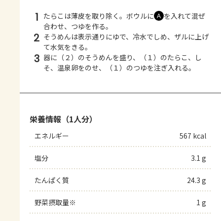
1
たらこは薄皮を取り除く。ボウルに
を入れて混ぜ
Ａ
合わせ、つゆを作る。
2
そうめんは表示通りにゆで、冷水でしめ、ザルに上げ
て水気をきる。
3
器に（２）のそうめんを盛り、（１）のたらこ、し
そ、温泉卵をのせ、（１）のつゆを注ぎ入れる。
栄養情報（1人分）
エネルギー
567 kcal
塩分
3.1 g
たんぱく質
24.3 g
野菜摂取量※
1 g