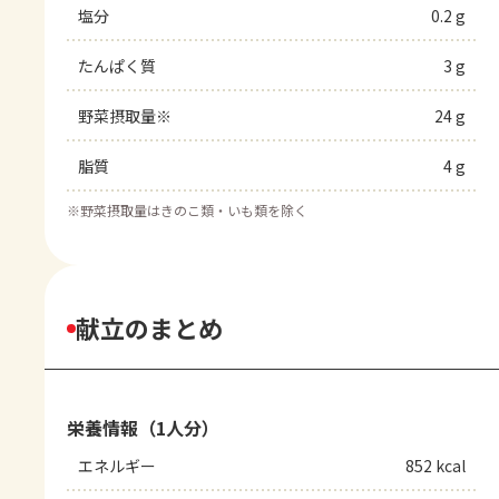
塩分
0.2 g
たんぱく質
3 g
野菜摂取量※
24 g
脂質
4 g
※
野菜摂取量はきのこ類・いも類を除く
献立のまとめ
栄養情報（1人分）
エネルギー
852 kcal