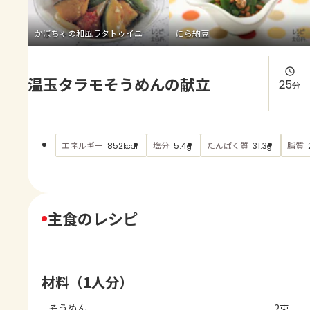
よくあるお問い合わせ
かぼちゃの和風ラタトゥイユ
にら納豆
お買い物
温玉タラモそうめんの献立
AJINOMOTO PARK とは
25
分
エネルギー
塩分
たんぱく質
脂質
852
5.4
31.3
kcal
g
g
主食のレシピ
材料（1人分）
そうめん
2束