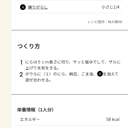
練りがらし
小さじ1/4
A
レシピ提供：味の素KK
つくり方
1
にらは５ｃｍ長さに切り、サッと塩ゆでして、ザルに
上げて水気をきる。
2
ボウルに（１）のにら、納豆、ごま油、
を加えて
Ａ
混ぜ合わせる。
栄養情報（1人分）
エネルギー
58 kcal