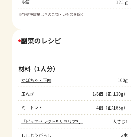
脂質
12.1 g
※
野菜摂取量はきのこ類・いも類を除く
副菜のレシピ
材料（1人分）
かぼちゃ・正味
100g
玉ねぎ
1/6個（正味30g）
ミニトマト
4個（正味65g）
「ピュアセレクト® サラリア®」
大さじ1
ししとうがらし
3本