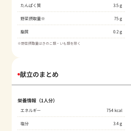
たんぱく質
3.5 g
野菜摂取量※
75 g
脂質
0.2 g
※
野菜摂取量はきのこ類・いも類を除く
献立のまとめ
栄養情報（1人分）
エネルギー
754 kcal
塩分
3.4 g