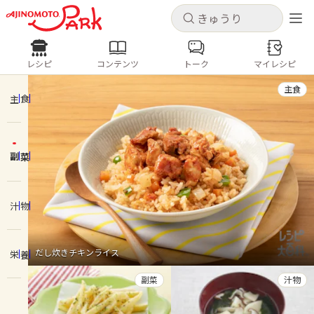
キャンセル
キャンセル
レシピ
コンテンツ
トーク
マイレシピ
レシピ
コンテンツ
ログインするとレシピを保存できます
主食
ログイン
新規登録
主食
人気の食材・レシピ
副菜
ホーム
きゅうり
なす
トマト
とうもろこし
ピーマン
みょうが
ゴーヤ
コンテンツ
汁物
レシピ
だし炊きチキンライス
栄養
トーク
副菜
汁物