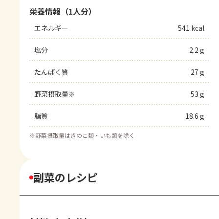
栄養情報（1人分）
エネルギー
541 kcal
塩分
2.2 g
たんぱく質
27 g
野菜摂取量※
53 g
脂質
18.6 g
※
野菜摂取量はきのこ類・いも類を除く
副菜のレシピ