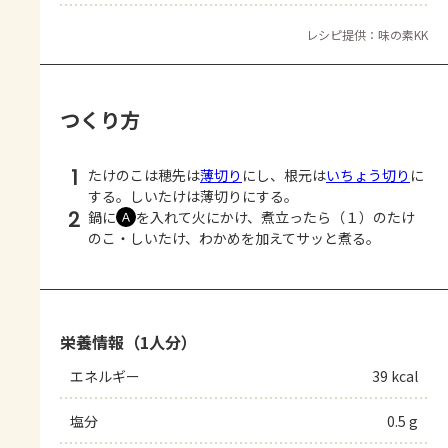
レシピ提供：味の素KK
つくり方
1
たけのこは穂先は
薄切り
にし、根元は
いちょう切り
に
する。しいたけは薄切りにする。
2
鍋に
を入れて火にかけ、煮立ったら（１）のたけ
Ａ
のこ・しいたけ、わかめを加えてサッと煮る。
栄養情報（1人分）
エネルギー
39 kcal
塩分
0.5 g