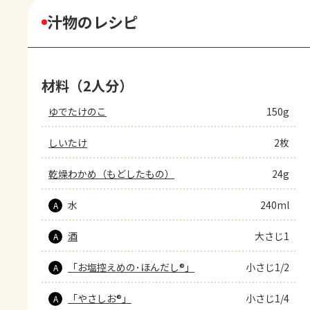
汁物のレシピ
材料（2人分）
ゆでたけのこ
150g
しいたけ
2枚
乾燥わかめ（もどしたもの）
24g
水
240ml
A
酒
大さじ1
A
「お塩控えめの･ほんだし®」
小さじ1/2
A
「やさしお®」
小さじ1/4
A