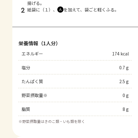
揚げる。
2
紙袋に（１）、
を加えて、袋ごと軽くふる。
Ａ
栄養情報（1人分）
エネルギー
174 kcal
塩分
0.7 g
たんぱく質
2.5 g
野菜摂取量※
0 g
脂質
8 g
※
野菜摂取量はきのこ類・いも類を除く