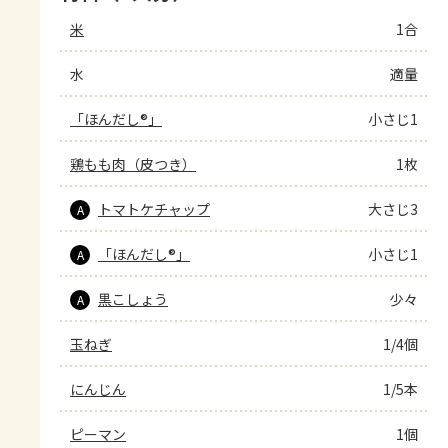
米
1合
水
適量
「ほんだし®」
小さじ1
鶏もも肉（皮つき）
1枚
トマトケチャップ
大さじ3
A
「ほんだし®」
小さじ1
A
黒こしょう
少々
A
玉ねぎ
1/4個
にんじん
1/5本
ピーマン
1個