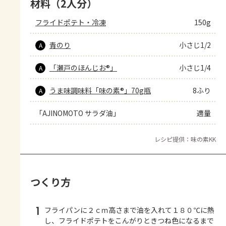
材料（2人分）
フライドポテト・冷凍
150g
青のり
小さじ1/2
A
「瀬戸のほんじお®」
小さじ1/4
A
うま味調味料「味の素®」70g瓶
8ふり
A
「AJINOMOTO サラダ油」
適量
レシピ提供：味の素KK
つくり方
1
フライパンに２ｃｍ高さまで油を入れて１８０℃に熱
し、フライドポテトをこんがりときつね色になるまで