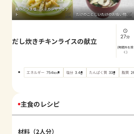
よくあるお問い合わせ
青のりうま塩 シャカシャカポテ
ト
たけのことしいたけのお吸い物
お買い物
AJINOMOTO PARK とは
27
分
だし炊きチキンライスの献立
(時間外を除
く)
エネルギー
塩分
たんぱく質
脂質
754
3.4
33
2
kcal
g
g
主食のレシピ
材料（2人分）