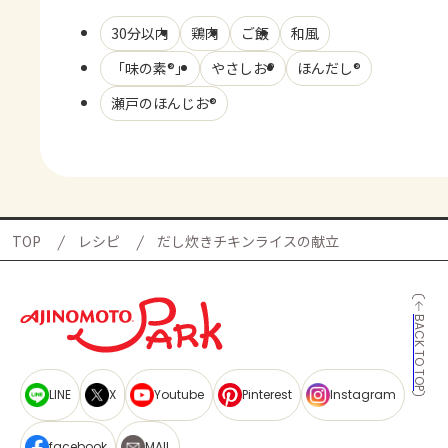
30分以内
鶏肉
ご飯
和風
「味の素®」
やさしお®
ほんだし®
瀬戸のほんじお®
TOP
レシピ
だし炊きチキンライスの献立
BACK TO TOP
LINE
X
Youtube
Pinterest
Instagram
facebook
MAIL