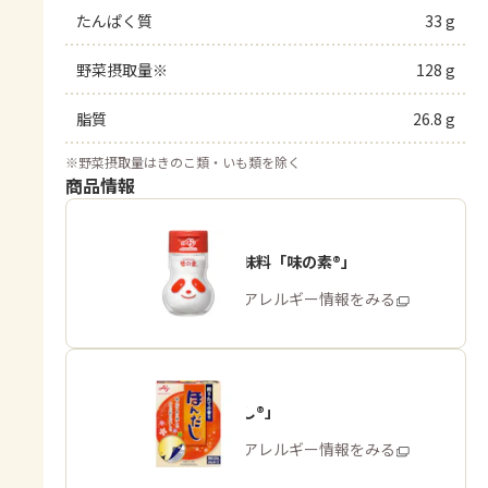
たんぱく質
33 g
野菜摂取量※
128 g
脂質
26.8 g
※
野菜摂取量はきのこ類・いも類を除く
商品情報
うま味調味料「味の素®」
商品・アレルギー情報をみる
「ほんだし®」
商品・アレルギー情報をみる