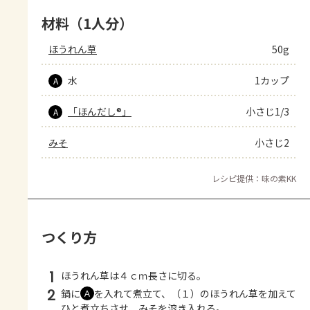
材料（1人分）
ほうれん草
50g
水
1カップ
A
「ほんだし®」
小さじ1/3
A
みそ
小さじ2
レシピ提供：味の素KK
つくり方
1
ほうれん草は４ｃｍ長さに切る。
2
鍋に
を入れて煮立て、（１）のほうれん草を加えて
Ａ
ひと煮立ちさせ、みそを溶き入れる。