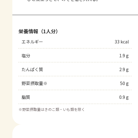
栄養情報（1人分）
エネルギー
33 kcal
塩分
1.9 g
たんぱく質
2.9 g
野菜摂取量※
50 g
脂質
0.9 g
※
野菜摂取量はきのこ類・いも類を除く