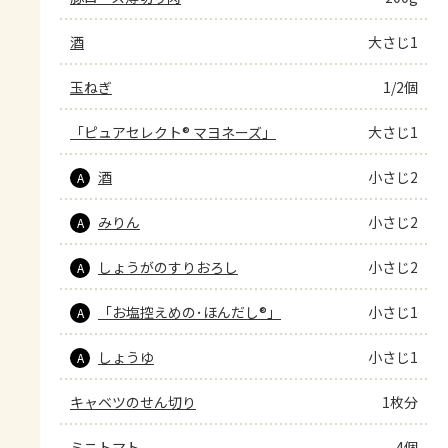
酒
大さじ1
玉ねぎ
1/2個
「ピュアセレクト® マヨネーズ」
大さじ1
酒
小さじ2
A
みりん
小さじ2
A
しょうがのすりおろし
小さじ2
A
「お塩控えめの･ほんだし®」
小さじ1
A
しょうゆ
小さじ1
A
キャベツのせん切り
1枚分
ミニトマト
4個