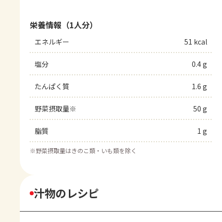
栄養情報（1人分）
エネルギー
51 kcal
塩分
0.4 g
たんぱく質
1.6 g
野菜摂取量※
50 g
脂質
1 g
※
野菜摂取量はきのこ類・いも類を除く
汁物のレシピ