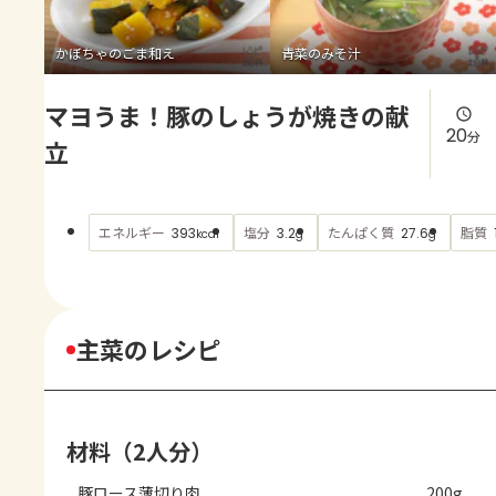
よくあるお問い合わせ
かぼちゃのごま和え
青菜のみそ汁
お買い物
マヨうま！豚のしょうが焼きの献
AJINOMOTO PARK とは
20
分
立
エネルギー
塩分
たんぱく質
脂質
393
3.2
27.6
kcal
g
g
主菜のレシピ
材料（2人分）
豚ロース薄切り肉
200g