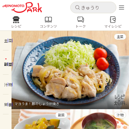
キャンセル
キャンセル
レシピ
コンテンツ
トーク
マイレシピ
レシピ
コンテンツ
ログインするとレシピを保存できます
主菜
ログイン
新規登録
主菜
人気の食材・レシピ
副菜
ホーム
きゅうり
なす
トマト
とうもろこし
ピーマン
みょうが
ゴーヤ
コンテンツ
汁物
レシピ
マヨうま！豚のしょうが焼き
栄養
トーク
副菜
汁物