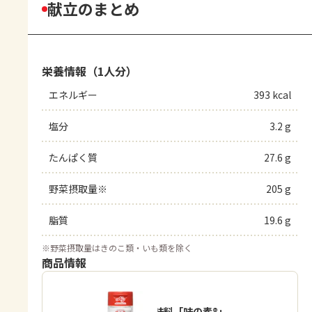
献立のまとめ
栄養情報（1人分）
エネルギー
393 kcal
塩分
3.2 g
たんぱく質
27.6 g
野菜摂取量※
205 g
脂質
19.6 g
※
野菜摂取量はきのこ類・いも類を除く
商品情報
うま味調味料「味の素®」