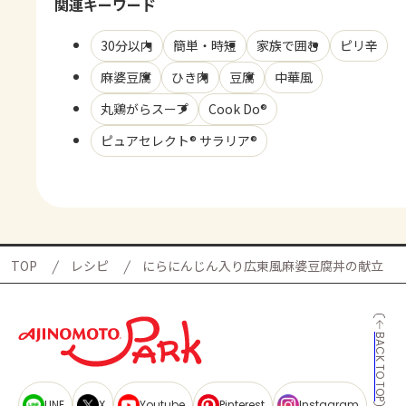
関連キーワード
30分以内
簡単・時短
家族で囲む
ピリ辛
麻婆豆腐
ひき肉
豆腐
中華風
丸鶏がらスープ
Cook Do®
ピュアセレクト® サラリア®
TOP
レシピ
にらにんじん入り広東風麻婆豆腐丼の献立
BACK TO TOP
LINE
X
Youtube
Pinterest
Instagram