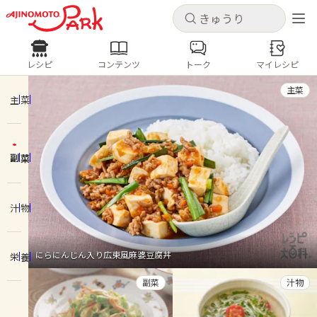
キャンセル
キャンセル
レシピ
コンテンツ
トーク
マイレシピ
レシピ
コンテンツ
ログインするとレシピを保存できます
主菜
ログイン
新規登録
主菜
人気の食材・レシピ
副菜
ホーム
きゅうり
なす
トマト
とうもろこし
ピーマン
みょうが
ゴーヤ
コンテンツ
汁物
レシピ
にらにんじん入り広東風麻婆豆腐丼
栄養
トーク
副菜
汁物