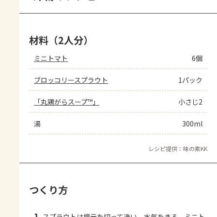
材料（2人分）
ミニトマト
6個
ブロッコリースプラウト
1パック
「丸鶏がらスープ™」
小さじ2
湯
300ml
レシピ提供：味の素KK
つくり方
スプラウトは根元を切って洗い、水気をきる。ミニト