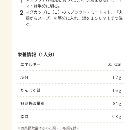
1
マトは半分に切る。
2
マグカップに（１）のスプラウト・ミニトマト、「丸
鶏がらスープ」を等分に入れ、湯を１５０ｍｌずつ注
ぐ。
栄養情報（1人分）
エネルギー
25 kcal
塩分
1.2 g
たんぱく質
1.6 g
野菜摂取量※
84 g
脂質
0.3 g
※
野菜摂取量はきのこ類・いも類を除く