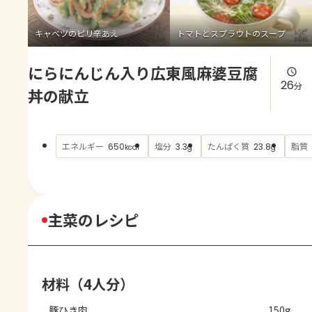
よくあるお問い合わせ
キャベツのピリ辛あえ
トマトとスプラウトのスープ
お買い物
にらにんじん入り広東風麻婆豆腐
AJINOMOTO PARK とは
26
分
丼の献立
エネルギー
塩分
たんぱく質
脂質
650
3.3
23.8
kcal
g
g
主菜のレシピ
材料（4人分）
豚ひき肉
150g