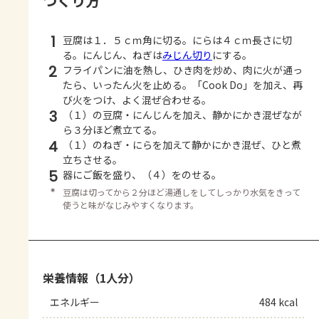
つくり方
1
豆腐は１．５ｃｍ角に切る。にらは４ｃｍ長さに切
る。にんじん、ねぎは
みじん切り
にする。
2
フライパンに油を熱し、ひき肉を炒め、肉に火が通っ
たら、いったん火を止める。「Cook Do」を加え、再
び火をつけ、よく混ぜ合わせる。
3
（１）の豆腐・にんじんを加え、静かにかき混ぜなが
ら３分ほど煮立てる。
4
（１）のねぎ・にらを加えて静かにかき混ぜ、ひと煮
立ちさせる。
5
器にご飯を盛り、（４）をのせる。
＊
豆腐は切ってから２分ほど湯通しをしてしっかり水気をきって
使うと味がなじみやすくなります。
栄養情報（1人分）
エネルギー
484 kcal