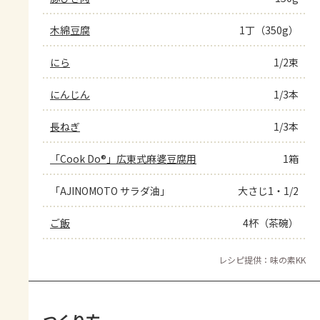
木綿豆腐
1丁（350g）
にら
1/2束
にんじん
1/3本
長ねぎ
1/3本
「Cook Do®」広東式麻婆豆腐用
1箱
「AJINOMOTO サラダ油」
大さじ1・1/2
ご飯
4杯（茶碗）
レシピ提供：味の素KK