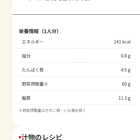
栄養情報（1人分）
エネルギー
141 kcal
塩分
0.8 g
たんぱく質
4.5 g
野菜摂取量※
60 g
脂質
11.3 g
※
野菜摂取量はきのこ類・いも類を除く
汁物のレシピ