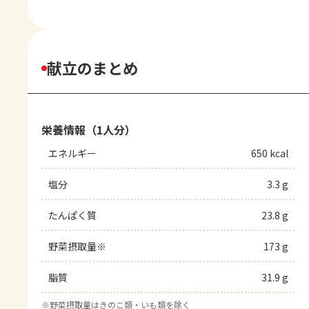
献立のまとめ
栄養情報（1人分）
エネルギー
650 kcal
塩分
3.3 g
たんぱく質
23.8 g
野菜摂取量※
173 g
脂質
31.9 g
※
野菜摂取量はきのこ類・いも類を除く