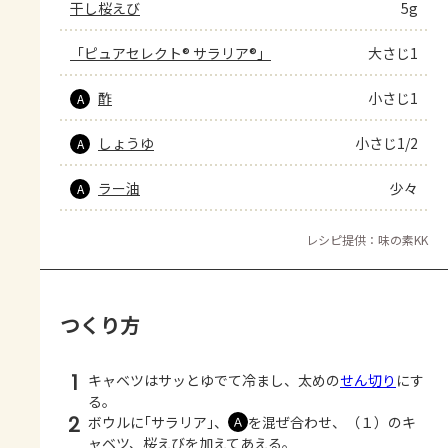
干し桜えび
5g
「ピュアセレクト® サラリア®」
大さじ1
酢
小さじ1
A
しょうゆ
小さじ1/2
A
ラー油
少々
A
レシピ提供：味の素KK
つくり方
1
キャベツはサッとゆでて冷まし、太めの
せん切り
にす
る。
2
ボウルに｢サラリア｣、
を混ぜ合わせ、（１）のキ
Ａ
ャベツ、桜えびを加えてあえる。