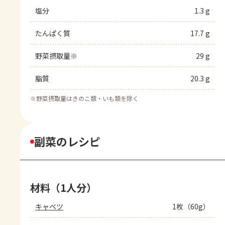
塩分
1.3 g
たんぱく質
17.7 g
野菜摂取量※
29 g
脂質
20.3 g
※
野菜摂取量はきのこ類・いも類を除く
副菜のレシピ
材料（1人分）
キャベツ
1枚（60g）