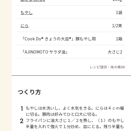
もやし
1袋
にら
1/2束
「Cook Do® きょうの大皿®」豚もやし用
1箱
「AJINOMOTO サラダ油」
大さじ2
レシピ提供：味の素KK
つくり方
1
もやしは水洗いし、よく水気をきる。にらは４ｃｍ幅
に切る。豚肉は好みでひと口大に切る。
2
フライパンに油大さじ１／２を熱し、（１）のもやし
半量を入れて強火で１分炒め、皿にとる。残り半量も