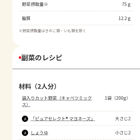
野菜摂取量※
75 g
脂質
12.2 g
※
野菜摂取量はきのこ類・いも類を除く
副菜のレシピ
材料（2人分）
袋入りカット野菜（キャベツミック
1袋（200g）
ス）
「ピュアセレクト® マヨネーズ」
大さじ2
A
しょうゆ
小さじ2
A