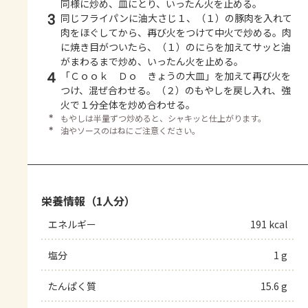
同様に炒め、皿にとり、いったん火を止める。
3
同じフライパンに油大さじ１、（１）の豚肉を入れて
肉をほぐしてから、再び火をつけて中火で炒める。肉
に焼き目がついたら、（１）のにらを加えてサッと油
がまわるまで炒め、いったん火を止める。
4
「Ｃｏｏｋ Ｄｏ きょうの大皿」を加えて再び火を
つけ、混ぜ合わせる。（２）のもやしを戻し入れ、強
火で１分全体を炒め合わせる。
＊
もやしは半量ずつ炒めると、シャキッと仕上がります。
＊
油やソースのはねにご注意ください。
栄養情報（1人分）
エネルギー
191 kcal
塩分
1 g
たんぱく質
15.6 g