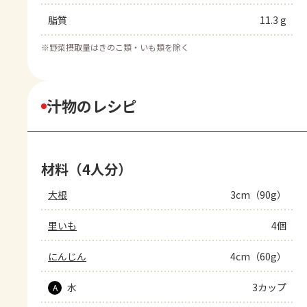
脂質
11.3 g
※
野菜摂取量はきのこ類・いも類を除く
汁物のレシピ
材料（4人分）
大根
3cm（90g）
里いも
4個
にんじん
4cm（60g）
水
3カップ
A