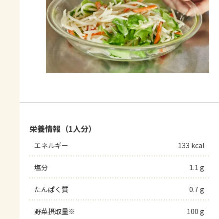
栄養情報（1人分）
エネルギー
133 kcal
塩分
1.1 g
たんぱく質
0.7 g
野菜摂取量※
100 g