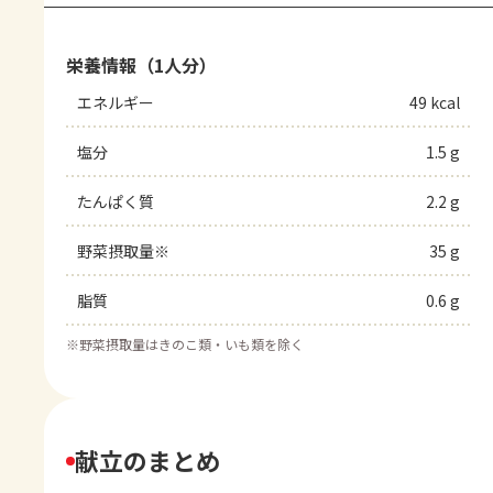
栄養情報（1人分）
エネルギー
49 kcal
塩分
1.5 g
たんぱく質
2.2 g
野菜摂取量※
35 g
脂質
0.6 g
※
野菜摂取量はきのこ類・いも類を除く
献立のまとめ