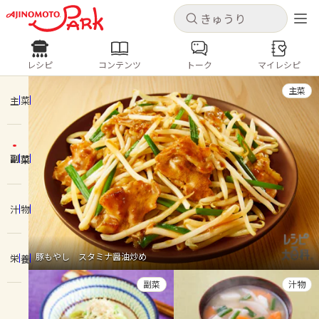
キャンセル
キャンセル
レシピ
コンテンツ
トーク
マイレシピ
レシピ
コンテンツ
ログインするとレシピを保存できます
主菜
ログイン
新規登録
主菜
人気の食材・レシピ
副菜
ホーム
きゅうり
なす
トマト
とうもろこし
ピーマン
みょうが
ゴーヤ
コンテンツ
汁物
レシピ
豚もやし スタミナ醤油炒め
栄養
トーク
副菜
汁物