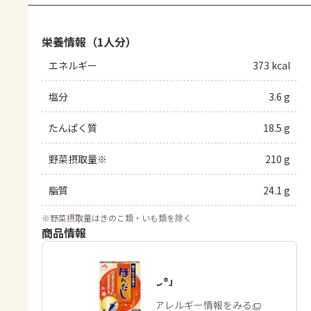
栄養情報（1人分）
エネルギー
373 kcal
塩分
3.6 g
たんぱく質
18.5 g
野菜摂取量※
210 g
脂質
24.1 g
※
野菜摂取量はきのこ類・いも類を除く
商品情報
「ほんだし®」
商品・アレルギー情報をみる