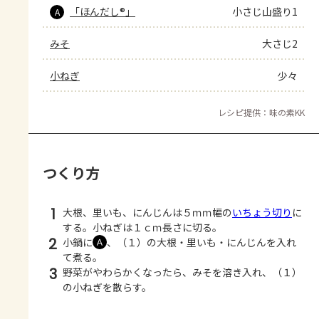
「ほんだし®」
小さじ山盛り1
A
みそ
大さじ2
小ねぎ
少々
レシピ提供：味の素KK
つくり方
1
大根、里いも、にんじんは５ｍｍ幅の
いちょう切り
に
する。小ねぎは１ｃｍ長さに切る。
2
小鍋に
、（１）の大根・里いも・にんじんを入れ
Ａ
て煮る。
3
野菜がやわらかくなったら、みそを溶き入れ、（１）
の小ねぎを散らす。