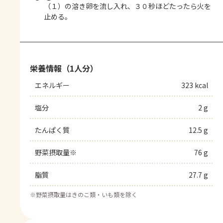
（１）の溶き卵を流し入れ、３０秒ほどたったら火を
止める。
栄養情報（1人分）
エネルギー
323 kcal
塩分
2 g
たんぱく質
12.5 g
野菜摂取量※
76 g
脂質
27.7 g
※
野菜摂取量はきのこ類・いも類を除く