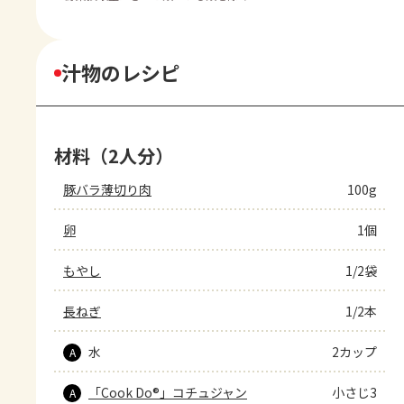
汁物のレシピ
材料（2人分）
豚バラ薄切り肉
100g
卵
1個
もやし
1/2袋
長ねぎ
1/2本
水
2カップ
A
「Cook Do®」コチュジャン
小さじ3
A