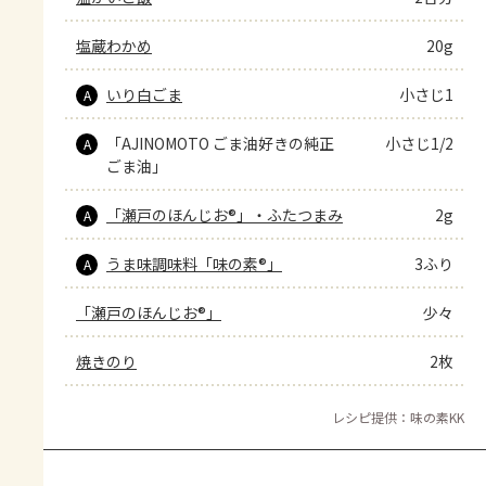
塩蔵わかめ
20g
いり白ごま
小さじ1
A
「AJINOMOTO ごま油好きの純正
小さじ1/2
A
ごま油」
「瀬戸のほんじお®」・ふたつまみ
2g
A
うま味調味料「味の素®」
3ふり
A
「瀬戸のほんじお®」
少々
焼きのり
2枚
レシピ提供：味の素KK