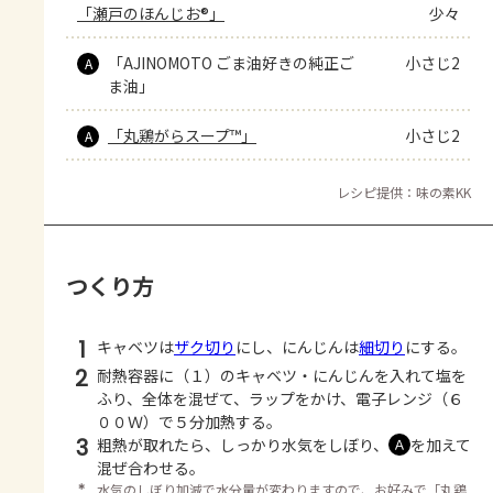
「瀬戸のほんじお®」
少々
「AJINOMOTO ごま油好きの純正ご
小さじ2
A
ま油」
「丸鶏がらスープ™」
小さじ2
A
レシピ提供：味の素KK
つくり方
1
キャベツは
ザク切り
にし、にんじんは
細切り
にする。
2
耐熱容器に（１）のキャベツ・にんじんを入れて塩を
ふり、全体を混ぜて、ラップをかけ、電子レンジ（６
００Ｗ）で５分加熱する。
3
粗熱が取れたら、しっかり水気をしぼり、
を加えて
Ａ
混ぜ合わせる。
＊
水気のしぼり加減で水分量が変わりますので、お好みで「丸鶏