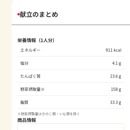
献立のまとめ
栄養情報（1人分）
エネルギー
911 kcal
塩分
4.1 g
たんぱく質
23.6 g
野菜摂取量※
158 g
脂質
33.3 g
※
野菜摂取量はきのこ類・いも類を除く
商品情報