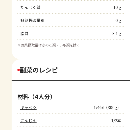
たんぱく質
10 g
野菜摂取量※
0 g
脂質
3.1 g
※
野菜摂取量はきのこ類・いも類を除く
副菜のレシピ
材料（4人分）
キャベツ
1/4個（300g）
にんじん
1/2本