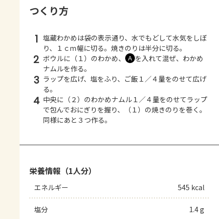
つくり方
1
塩蔵わかめは袋の表示通り、水でもどして水気をしぼ
り、１ｃｍ幅に切る。焼きのりは半分に切る。
2
ボウルに（１）のわかめ、
を入れて混ぜ、わかめ
Ａ
ナムルを作る。
3
ラップを広げ、塩をふり、ご飯１／４量をのせて広げ
る。
4
中央に（２）のわかめナムル１／４量をのせてラップ
で包んでおにぎりを握り、（１）の焼きのりを巻く。
同様にあと３つ作る。
栄養情報（1人分）
エネルギー
545 kcal
塩分
1.4 g