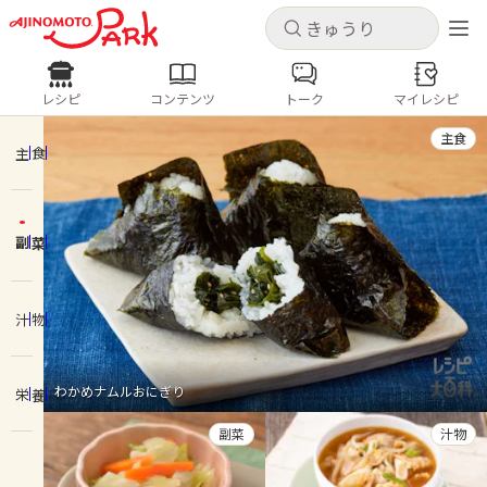
キャンセル
キャンセル
レシピ
コンテンツ
トーク
マイレシピ
レシピ
コンテンツ
ログインするとレシピを保存できます
主食
ログイン
新規登録
主食
人気の食材・レシピ
副菜
ホーム
きゅうり
なす
トマト
とうもろこし
ピーマン
みょうが
ゴーヤ
コンテンツ
汁物
レシピ
わかめナムルおにぎり
栄養
トーク
副菜
汁物