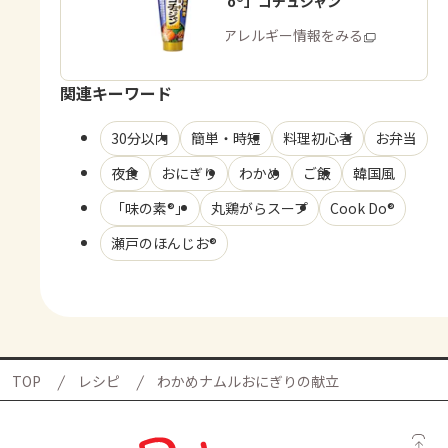
「Cook Do®」コチュジャン
商品・アレルギー情報をみる
関連キーワード
30分以内
簡単・時短
料理初心者
お弁当
夜食
おにぎり
わかめ
ご飯
韓国風
「味の素®」
丸鶏がらスープ
Cook Do®
瀬戸のほんじお®
TOP
レシピ
わかめナムルおにぎりの献立