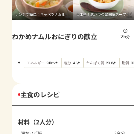
よくあるお問い合わせ
レンジで簡単！キャベツナムル
うま辛！豚バラの韓国風スープ
お買い物
わかめナムルおにぎりの献立
AJINOMOTO PARK とは
25
分
エネルギー
塩分
たんぱく質
脂質
911
4.1
23.6
3
kcal
g
g
主食のレシピ
材料（2人分）
温かいご飯
2合分