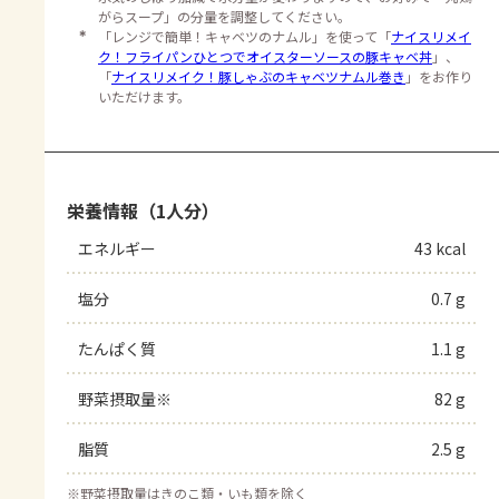
がらスープ」の分量を調整してください。
＊
「レンジで簡単！キャベツのナムル」を使って「
ナイスリメイ
ク！フライパンひとつでオイスターソースの豚キャベ丼
」、
「
ナイスリメイク！豚しゃぶのキャベツナムル巻き
」をお作り
いただけます。
栄養情報（1人分）
エネルギー
43 kcal
塩分
0.7 g
たんぱく質
1.1 g
野菜摂取量※
82 g
脂質
2.5 g
※
野菜摂取量はきのこ類・いも類を除く