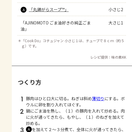
「丸鶏がらスープ™」
小さじ2
A
「AJINOMOTO ごま油好きの純正ごま
大さじ1
油」
＊
「Cook Do」コチュジャン 小さじ１は、チューブで８ｃｍ（約５
ｇ）です。
レシピ提供：味の素KK
つくり方
1
豚肉はひと口大に切る。ねぎは斜め
薄切り
にする。ボ
ウルに卵を割り入れてほぐす。
2
鍋にごま油を熱し、（１）の豚肉を入れて炒める。肉
に火が通ってきたら、もやし、（１）のねぎを加えて
炒める。
3
を加えて２～３分煮て、全体に火が通ってきたら、
Ａ