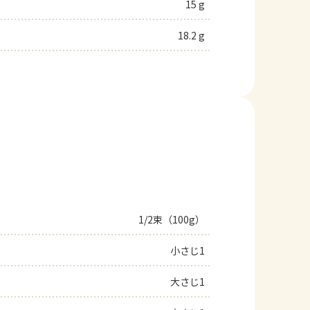
15 g
18.2 g
1/2束（100g）
小さじ1
大さじ1