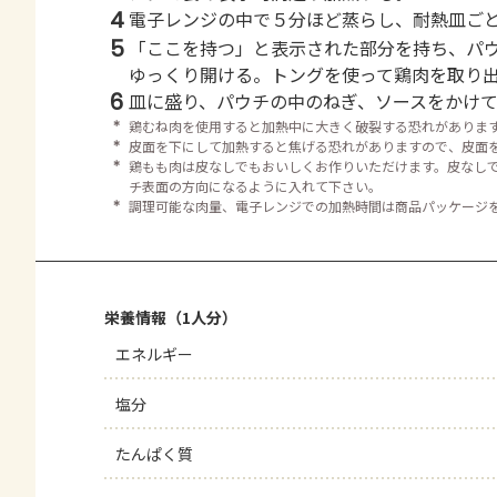
4
電子レンジの中で５分ほど蒸らし、耐熱皿ご
5
「ここを持つ」と表示された部分を持ち、パ
ゆっくり開ける。トングを使って鶏肉を取り
6
皿に盛り、パウチの中のねぎ、ソースをかけ
＊
鶏むね肉を使用すると加熱中に大きく破裂する恐れがありま
＊
皮面を下にして加熱すると焦げる恐れがありますので、皮面
＊
鶏もも肉は皮なしでもおいしくお作りいただけます。皮なし
チ表面の方向になるように入れて下さい。
＊
調理可能な肉量、電子レンジでの加熱時間は商品パッケージ
栄養情報（1人分）
エネルギー
塩分
たんぱく質