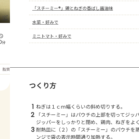
「スチーミー®」鶏とねぎの香ばし醤油味
水菜・好みで
ミニトマト・好みで
0
分
もっと見る
脂質
31.2
g
つくり方
1
ねぎは１ｃｍ幅くらいの斜め切りする。
2
「スチーミー」はパウチの上部を切ってジッ
ジッパーをしっかりと閉め、鶏肉、ねぎをよ
3
耐熱皿に（２）の「スチーミー」のパウチを
ンジで袋の表示時間通り加熱する。