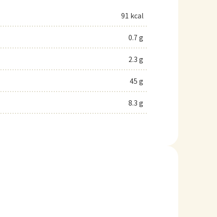
91 kcal
0.7 g
2.3 g
45 g
8.3 g