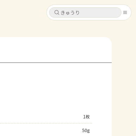
キャンセル
キャンセル
シピ
コンテンツ
ログインするとレシピを保存できます
ログイン
新規登録
レシピ
ホーム
なす
トマト
とうもろこし
ピーマン
みょうが
コンテンツ
レシピ
1枚
トーク
50g