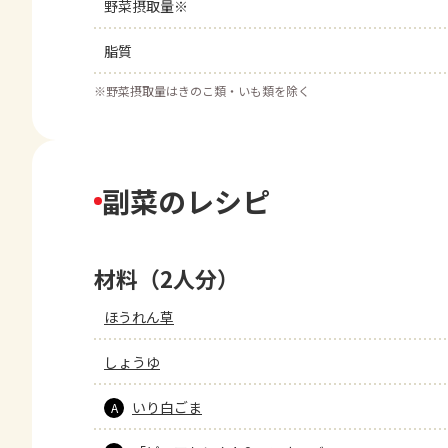
野菜摂取量※
脂質
※
野菜摂取量はきのこ類・いも類を除く
副菜のレシピ
材料（2人分）
ほうれん草
しょうゆ
いり白ごま
A