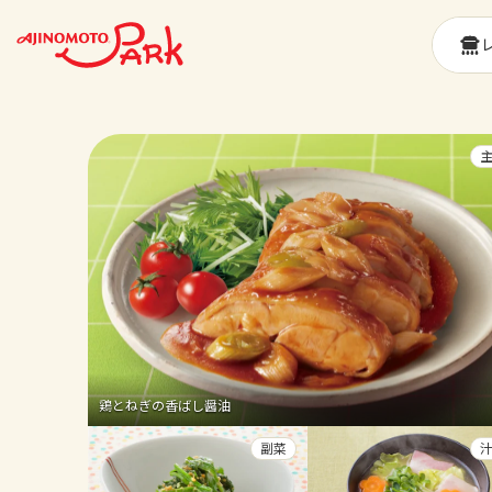
鶏とねぎの香ばし醤油
副菜