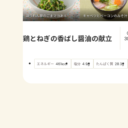
ほうれん草のごまマヨあえ
キャベツとベーコンのみそ汁
鶏とねぎの香ばし醤油の献立
3
エネルギー
塩分
たんぱく質
461
4.9
28.3
kcal
g
g