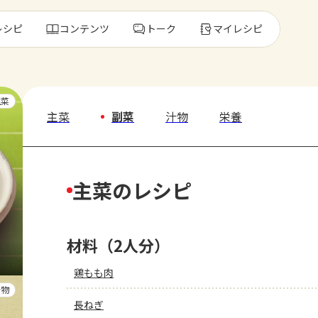
レシピ
コンテンツ
トーク
マイレシピ
レ
主菜
主菜
副菜
汁物
栄養
人気の食材・
主菜のレシピ
きゅうり
ゴーヤ
材料（2人分）
鶏もも肉
汁物
長ねぎ