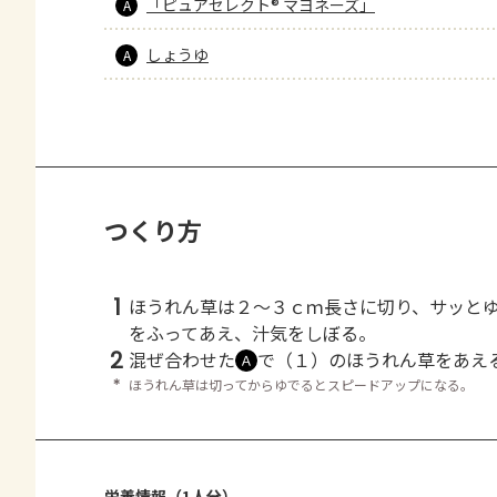
「ピュアセレクト® マヨネーズ」
A
しょうゆ
A
つくり方
1
ほうれん草は２～３ｃｍ長さに切り、サッと
をふってあえ、汁気をしぼる。
2
混ぜ合わせた
で（１）のほうれん草をあえ
Ａ
＊
ほうれん草は切ってからゆでるとスピードアップになる。
栄養情報（1人分）