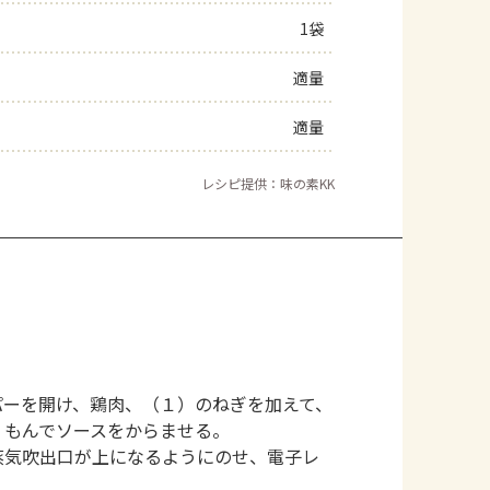
1袋
よくあるお問い合わせ
適量
お買い物
適量
AJINOMOTO PARK とは
レシピ提供：味の素KK
パーを開け、鶏肉、（１）のねぎを加えて、
くもんでソースをからませる。
蒸気吹出口が上になるようにのせ、電子レ