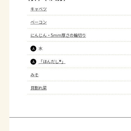
キャベツ
ベーコン
にんじん・5ｍｍ厚さの輪切り
水
A
「ほんだし®」
A
みそ
貝割れ菜