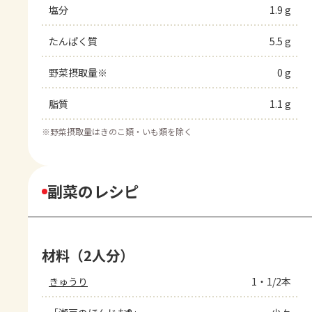
塩分
1.9 g
たんぱく質
5.5 g
野菜摂取量※
0 g
脂質
1.1 g
※
野菜摂取量はきのこ類・いも類を除く
副菜のレシピ
材料（2人分）
きゅうり
1・1/2本