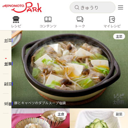
キャンセル
キャンセル
レシピ
コンテンツ
トーク
マイレシピ
レシピ
コンテンツ
ログインするとレシピを保存できます
主菜
ログイン
新規登録
主菜
人気の食材・レシピ
主食
ホーム
きゅうり
なす
トマト
とうもろこし
ピーマン
みょうが
ゴーヤ
コンテンツ
副菜
レシピ
豚とキャベツのダブルスープ塩鍋
栄養
トーク
主食
副菜