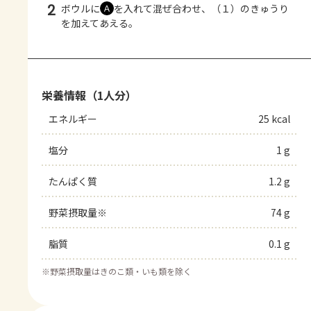
2
ボウルに
を入れて混ぜ合わせ、（１）のきゅうり
Ａ
を加えてあえる。
栄養情報（1人分）
エネルギー
25 kcal
塩分
1 g
たんぱく質
1.2 g
野菜摂取量※
74 g
脂質
0.1 g
※
野菜摂取量はきのこ類・いも類を除く