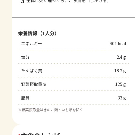
3
全体に火が通ったら、ごま油を回しかける。
栄養情報（1人分）
エネルギー
401 kcal
塩分
2.4 g
たんぱく質
18.2 g
野菜摂取量※
125 g
脂質
33 g
※
野菜摂取量はきのこ類・いも類を除く