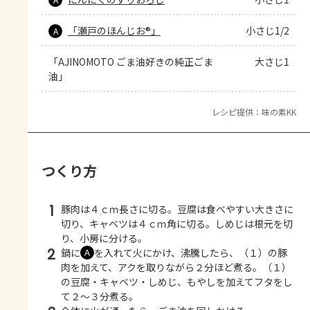
「瀬戸のほんじお®」
小さじ1/2
A
「AJINOMOTO ごま油好きの純正ごま
大さじ1
油」
レシピ提供：味の素KK
つくり方
1
豚肉は４ｃｍ長さに切る。豆腐は食べやすい大きさに
切り、キャベツは４ｃｍ角に切る。しめじは根元を切
り、小房に分ける。
2
鍋に
を入れて火にかけ、沸騰したら、（１）の豚
Ａ
肉を加えて、アクを取りながら２分ほど煮る。（１）
の豆腐・キャベツ・しめじ、もやしを加えてフタをし
て２～３分煮る。