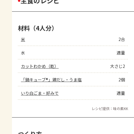
主食のレシピ
材料（4人分）
米
2合
水
適量
カットわかめ（乾）
大さじ2
「鍋キューブ®」鶏だし・うま塩
2個
いり白ごま・好みで
適量
レシピ提供：味の素KK
つくり方