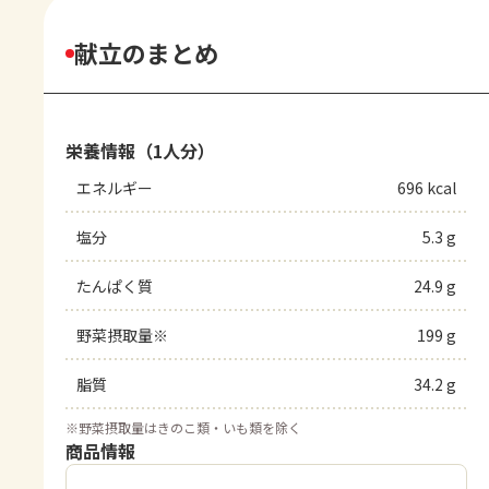
献立のまとめ
栄養情報（1人分）
エネルギー
696 kcal
塩分
5.3 g
たんぱく質
24.9 g
野菜摂取量※
199 g
脂質
34.2 g
※
野菜摂取量はきのこ類・いも類を除く
商品情報