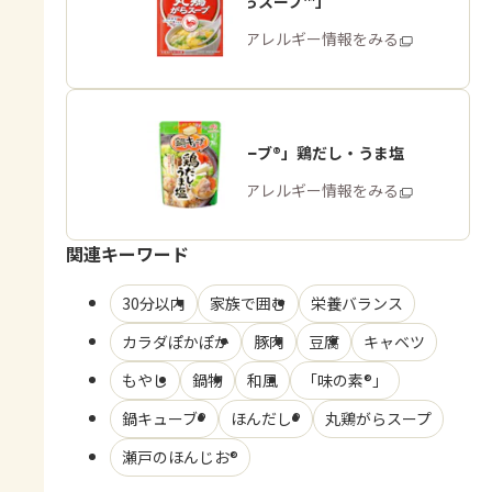
「丸鶏がらスープ™」
商品・アレルギー情報をみる
「鍋キューブ®」鶏だし・うま塩
商品・アレルギー情報をみる
関連キーワード
30分以内
家族で囲む
栄養バランス
カラダぽかぽか
豚肉
豆腐
キャベツ
もやし
鍋物
和風
「味の素®」
鍋キューブ®
ほんだし®
丸鶏がらスープ
瀬戸のほんじお®