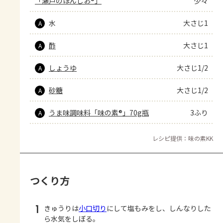
「瀬戸のほんじお®」
少々
水
大さじ1
A
酢
大さじ1
A
しょうゆ
大さじ1/2
A
砂糖
大さじ1/2
A
うま味調味料「味の素®」70g瓶
3ふり
A
レシピ提供：味の素KK
つくり方
1
きゅうりは
小口切り
にして塩もみをし、しんなりした
ら水気をしぼる。