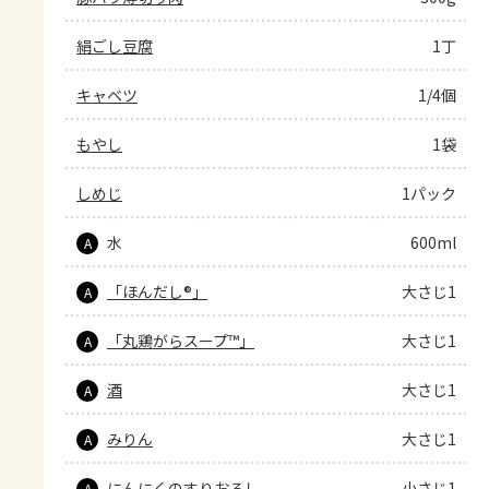
絹ごし豆腐
1丁
キャベツ
1/4個
もやし
1袋
しめじ
1パック
水
600ml
A
「ほんだし®」
大さじ1
A
「丸鶏がらスープ™」
大さじ1
A
酒
大さじ1
A
みりん
大さじ1
A
にんにくのすりおろし
小さじ1
A