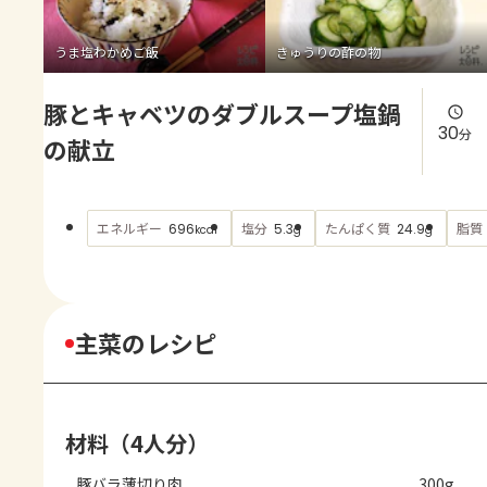
よくあるお問い合わせ
うま塩わかめご飯
きゅうりの酢の物
お買い物
豚とキャベツのダブルスープ塩鍋
AJINOMOTO PARK とは
30
分
の献立
エネルギー
塩分
たんぱく質
脂質
696
5.3
24.9
kcal
g
g
主菜のレシピ
材料（4人分）
豚バラ薄切り肉
300g