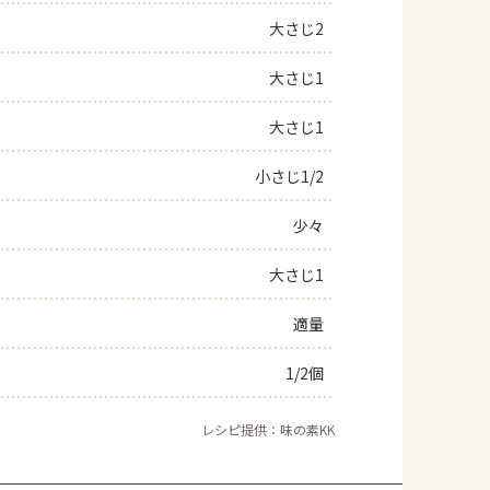
大さじ2
よくあるお問い合わせ
大さじ1
お買い物
大さじ1
AJINOMOTO PARK とは
小さじ1/2
少々
大さじ1
適量
1/2個
レシピ提供：味の素KK