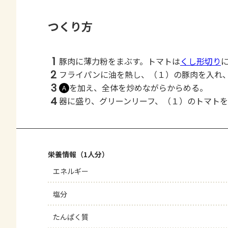
つくり方
1
豚肉に薄力粉をまぶす。トマトは
くし形切り
2
フライパンに油を熱し、（１）の豚肉を入れ
3
を加え、全体を炒めながらからめる。
Ａ
4
器に盛り、グリーンリーフ、（１）のトマト
栄養情報（1人分）
エネルギー
塩分
たんぱく質