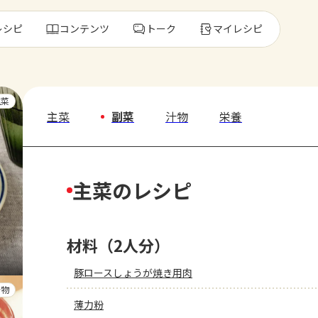
レシピ
コンテンツ
トーク
マイレシピ
レ
主菜
主菜
副菜
汁物
栄養
人気の食材・
主菜のレシピ
きゅうり
ゴーヤ
材料（2人分）
豚ロースしょうが焼き用肉
汁物
薄力粉