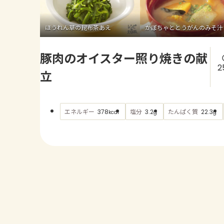
ほうれん草の昆布茶あえ
かぼちゃととうがんのみそ汁
豚肉のオイスター照り焼きの献
2
立
エネルギー
塩分
たんぱく質
378
3.2
22.3
kcal
g
g