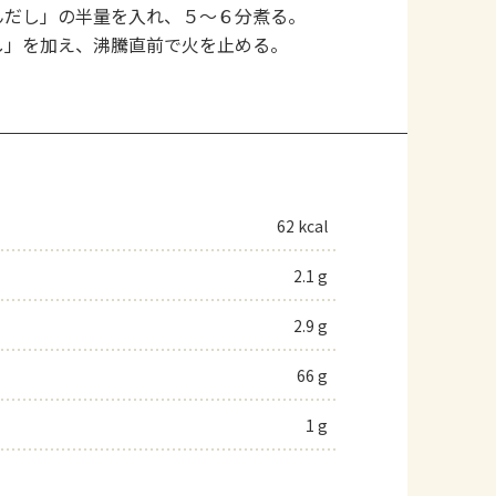
んだし」の半量を入れ、５～６分煮る。
し」を加え、沸騰直前で火を止める。
62 kcal
2.1 g
2.9 g
66 g
1 g