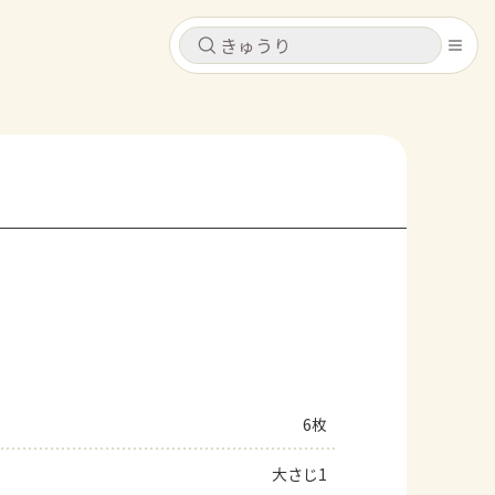
キャンセル
キャンセル
シピ
コンテンツ
ログインするとレシピを保存できます
ログイン
新規登録
レシピ
ホーム
なす
トマト
とうもろこし
ピーマン
みょうが
コンテンツ
レシピ
6枚
トーク
大さじ1