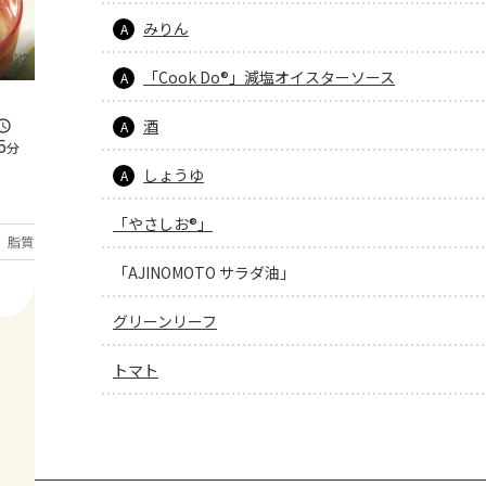
みりん
A
「Cook Do®」減塩オイスターソース
A
酒
A
5
分
しょうゆ
A
「やさしお®」
もっと見る
脂質
17.4
g
「AJINOMOTO サラダ油」
グリーンリーフ
トマト