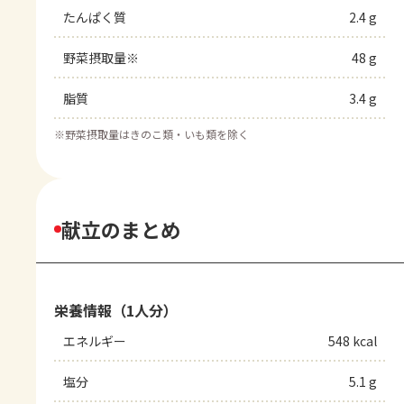
たんぱく質
2.4 g
野菜摂取量※
48 g
脂質
3.4 g
※
野菜摂取量はきのこ類・いも類を除く
献立のまとめ
栄養情報（1人分）
エネルギー
548 kcal
塩分
5.1 g