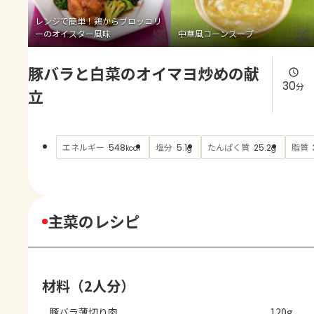
よくあるお問い合わせ
レンジで簡単！鶏からブロッコリ
ーのオイスター風味
中華風コーンスープ
お買い物
豚バラと白菜のオイマヨ炒めの献
AJINOMOTO PARK とは
30
分
立
エネルギー
塩分
たんぱく質
脂質
548
5.1
25.2
kcal
g
g
主菜のレシピ
材料（2人分）
豚バラ薄切り肉
120g