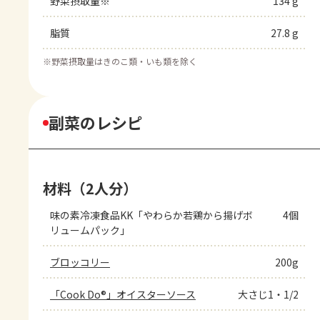
野菜摂取量※
134 g
脂質
27.8 g
※
野菜摂取量はきのこ類・いも類を除く
副菜のレシピ
材料（2人分）
味の素冷凍食品KK「やわらか若鶏から揚げボ
4個
リュームパック」
ブロッコリー
200g
「Cook Do®」オイスターソース
大さじ1・1/2