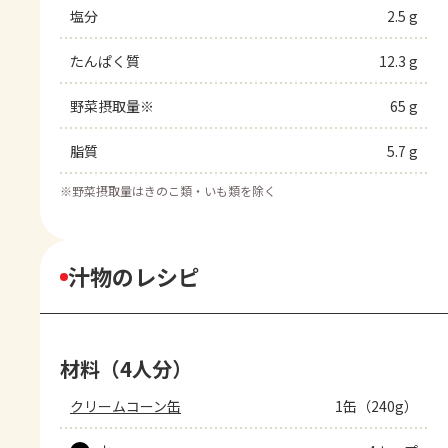
塩分
2.5 g
たんぱく質
12.3 g
野菜摂取量※
65 g
脂質
5.7 g
※
野菜摂取量はきのこ類・いも類を除く
汁物のレシピ
材料（4人分）
クリームコーン缶
1缶（240g）