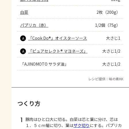
白菜
2枚（200g）
パプリカ（赤）
1/2個（75g）
「Cook Do®」オイスターソース
大さじ1
A
「ピュアセレクト® マヨネーズ」
大さじ1/2
A
「AJINOMOTO サラダ油」
大さじ1/2
レシピ提供：味の素KK
つくり方
1
豚肉はひと口大に切る。白菜は芯と葉に分け、芯は
１．５ｃｍ幅に切り、葉は
ザク切り
にする。パプリカ