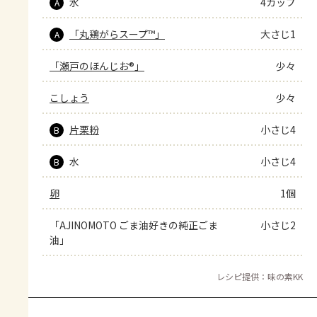
水
4カップ
A
「丸鶏がらスープ™」
大さじ1
A
「瀬戸のほんじお®」
少々
こしょう
少々
片栗粉
小さじ4
B
水
小さじ4
B
卵
1個
「AJINOMOTO ごま油好きの純正ごま
小さじ2
油」
レシピ提供：味の素KK