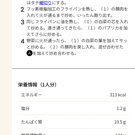
はタテ
細切り
にする。
2
フッ素樹脂加工のフライパンを熱し、（１）の豚肉を
入れて火が通るまで炒め、いったん取り出す。
3
同じフライパンに油を熱し、（１）の白菜の芯を入れ
て炒める。透き通ってきたら、（１）のパプリカを加
えてさらに炒める。
4
野菜に火が通ったら、（１）の白菜の葉を加えてサッ
と炒める。（２）の豚肉を戻し入れ、混ぜ合わせた
を加えて炒め合わせる。
Ａ
栄養情報（1人分）
エネルギー
313 kcal
塩分
1.2 g
たんぱく質
10.5 g