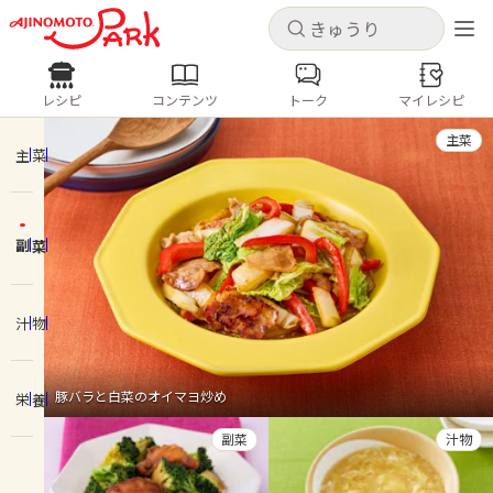
キャンセル
キャンセル
レシピ
コンテンツ
トーク
マイレシピ
レシピ
コンテンツ
ログインするとレシピを保存できます
主菜
ログイン
新規登録
主菜
人気の食材・レシピ
副菜
ホーム
きゅうり
なす
トマト
とうもろこし
ピーマン
みょうが
ゴーヤ
コンテンツ
汁物
レシピ
豚バラと白菜のオイマヨ炒め
栄養
トーク
副菜
汁物