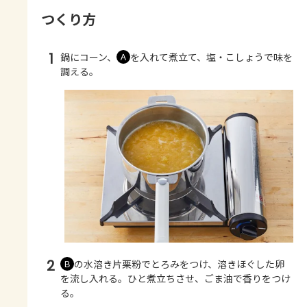
つくり方
1
鍋にコーン、
を入れて煮立て、塩・こしょうで味を
Ａ
調える。
2
の水溶き片栗粉でとろみをつけ、溶きほぐした卵
Ｂ
を流し入れる。ひと煮立ちさせ、ごま油で香りをつけ
る。